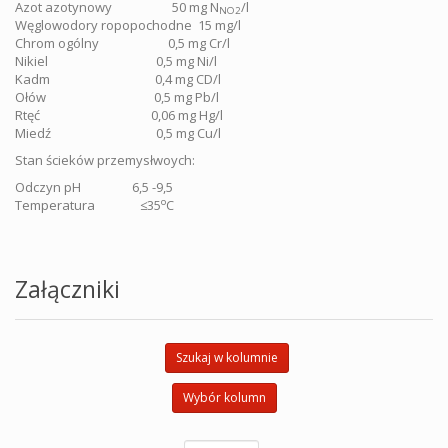
Azot azotynowy 50 mg N
/l
NO2
Węglowodory ropopochodne 15 mg/l
Chrom ogólny 0,5 mg Cr/l
Nikiel 0,5 mg Ni/l
Kadm 0,4 mg CD/l
Ołów 0,5 mg Pb/l
Rtęć 0,06 mg Hg/l
Miedź 0,5 mg Cu/l
Stan ścieków przemysłwoych:
Odczyn pH 6,5 -9,5
o
Temperatura ≤35
C
Załączniki
Szukaj w kolumnie
Wybór kolumn