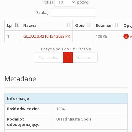
Pokaż
pozycji
Szukaj:
Lp
Nazwa
Opis
Rozmiar
Opc
1
GL.ZUZ.3.4210.154.2023.PK
108 KB
Pozycje od 1 do 1 z 1 łącznie
Poprzednia
1
Następna
Metadane
Informacje
Ilość odwiedzin:
1004
Podmiot
Urząd Miasta Opola
udostępniający: