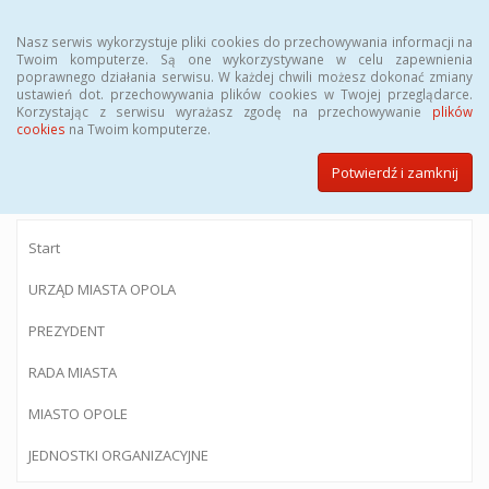
Menu
Nasz serwis wykorzystuje pliki cookies do przechowywania informacji na
Twoim komputerze. Są one wykorzystywane w celu zapewnienia
poprawnego działania serwisu. W każdej chwili możesz dokonać zmiany
ustawień dot. przechowywania plików cookies w Twojej przeglądarce.
Korzystając z serwisu wyrażasz zgodę na przechowywanie
plików
BIULETYN INFORMACJI PUBLICZNEJ
cookies
na Twoim komputerze.
Urzędu Miasta Opola
Potwierdź i zamknij
Start
URZĄD MIASTA OPOLA
PREZYDENT
RADA MIASTA
MIASTO OPOLE
JEDNOSTKI ORGANIZACYJNE