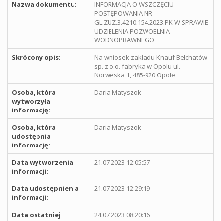
Nazwa dokumentu:
INFORMACJA O WSZCZĘCIU
POSTĘPOWANIA NR
GL.ZUZ.3.4210.154.2023.PK W SPRAWIE
UDZIELENIA POZWOELNIA
WODNOPRAWNEGO
Skrócony opis:
Na wniosek zakładu Knauf Bełchatów
sp. z o.o. fabryka w Opolu ul.
Norweska 1, 485-920 Opole
Osoba, która
Daria Matyszok
wytworzyła
informację:
Osoba, która
Daria Matyszok
udostępnia
informację:
Data wytworzenia
21.07.2023 12:05:57
informacji:
Data udostępnienia
21.07.2023 12:29:19
informacji:
Data ostatniej
24.07.2023 08:20:16