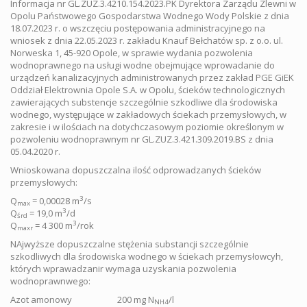
Informacja nr GL.ZUZ.3.4210.154.2023.PK Dyrektora Zarządu Zlewni w
Opolu Państwowego Gospodarstwa Wodnego Wody Polskie z dnia
18.07.2023 r. o wszczęciu postępowania administracyjnego na
wniosek z dnia 22.05.2023 r. zakładu Knauf Bełchatów sp. z o.o. ul.
Norweska 1, 45-920 Opole, w sprawie wydania pozwolenia
wodnoprawnego na usługi wodne obejmujące wprowadanie do
urządzeń kanalizacyjnych administrowanych przez zakład PGE GiEK
Oddział Elektrownia Opole S.A. w Opolu, ścieków technologicznych
zawierających substencje szczególnie szkodliwe dla środowiska
wodnego, występujące w zakładowych ściekach przemysłowych, w
zakresie i w ilościach na dotychczasowym poziomie określonym w
pozwoleniu wodnoprawnym nr GL.ZUZ.3.421.309.2019.BS z dnia
05.04.2020 r.
Wnioskowana dopuszczalna ilość odprowadzanych ścieków
przemysłowych:
3
Q
= 0,00028 m
/s
max
3
Q
= 19,0 m
/d
śrd
3
Q
= 4 300 m
/rok
maxr
NAjwyższe dopuszczalne stężenia substancji szczególnie
szkodliwych dla środowiska wodnego w ściekach przemysłowcyh,
których wprawadzanir wymaga uzyskania pozwolenia
wodnoprawnwego:
Azot amonowy 200 mg N
/l
NH4