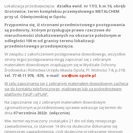
Lokalizacja przedsięwzięcia:
działka ewid. nr 17/3, k.m.16, obręb
Grotowice; teren kompleksu przemysłowego METALCHEM
przy ul. Oświęcimskiej w Opolu.
Przypomina się, iż stronami przedmiotowego postępowania
są podmioty, którym przysługuje prawo rzeczowe do
nieruchomości zlokalizowanych na obszarze położonym w
odległości 100 m od granicy terenu lokalizacji
przedmiotowego przedsięwzięcia.
W związku z zakończeniem postępowania dowodowego, wszystkie
strony tegoż postępowania mogą zapoznać się z zebranym
materiałem dowodowym znajdującym się w Wydziale Ochrony
Środowiska i Rolnictwa Urzędu Miasta Opola, Pl. Wolności 7-8, p.318;
tel. 77 45 11 978, -876, e-mail:
osr@um.opole.pl
.
W celu zapoznania się z zebranym materiałem dowodowym zachęca
się do kontaktu telefonicznego, mailowego lub za pośrednictwem
platformy PeUP i ePUAP.
Na zapoznanie się z zebranym materiałem dowodowym
zgromadzonym w przedmiotowej sprawie wskazuje się termin do
dnia
07 września 2022r. (włącznie).
Ww. termin wyznaczony został jako 21 dni od daty niniejszego
zawiadomienia, co stanowi: 14 dni na skuteczne dokonanie się
niniejszego zawiadomienia, czyli skuteczne przekazanie stronom