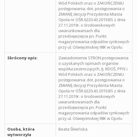
Wód Polskich oraz o ZAKOŃCZENIU
postępowania; dot. postępowania o
ZMIANĘ decyzji Prezydenta Miasta
Opola nr OŚR.6220.43.2019.BS z dnia
27.11.2019r. o środowiskowych
uwarunkowaniach dla
przedsięwzięcia pn. Punkt
magazynowania odpadów cynkowych
przy ul. Oświęcimskiej 98K w Opolu
Skrócony opis:
Zawiadomienie STRON postępowania
o uzyskanych opiniach organów
współuczestniczących, tj. RDOŚ, PPIS i
Wód Polskich oraz o ZAKOŃCZENIU
postępowania; dot. postępowania o
ZMIANĘ decyzji Prezydenta Miasta
Opola nr OŚR.6220.43.2019.BS z dnia
27.11.2019r. o środowiskowych
uwarunkowaniach dla
przedsięwzięcia pn. Punkt
magazynowania odpadów cynkowych
przy ul. Oświęcimskiej 98K w Opolu
Osoba, która
Beata Śliwińska
wytworzyła