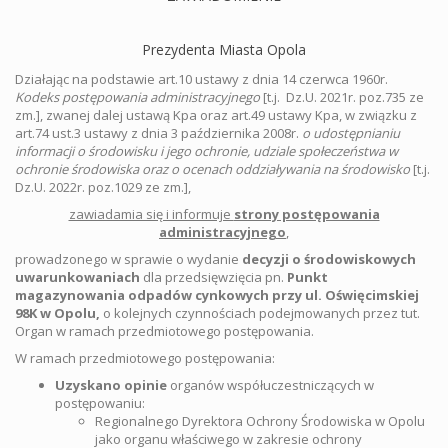
Prezydenta Miasta Opola
Działając na podstawie art.10 ustawy z dnia 14 czerwca 1960r.
Kodeks postępowania administracyjnego
[t.j. Dz.U. 2021r. poz.735 ze
zm.], zwanej dalej ustawą Kpa oraz art.49 ustawy Kpa, w związku z
art.74 ust.3 ustawy z dnia 3 października 2008r.
o udostępnianiu
informacji o środowisku i jego ochronie, udziale społeczeństwa w
ochronie środowiska oraz o ocenach oddziaływania na środowisko
[t.j.
Dz.U. 2022r. poz.1029 ze zm.],
zawiadamia się i informuje
strony postępowania
administracyjnego
,
prowadzonego w sprawie o wydanie
decyzji o środowiskowych
uwarunkowaniach
dla przedsięwzięcia pn.
Punkt
magazynowania odpadów cynkowych przy ul. Oświęcimskiej
98K w Opolu,
o kolejnych czynnościach podejmowanych przez tut.
Organ w ramach przedmiotowego postępowania.
W ramach przedmiotowego postępowania:
Uzyskano opinie
organów współuczestniczących w
postępowaniu:
Regionalnego Dyrektora Ochrony Środowiska w Opolu
jako organu właściwego w zakresie ochrony