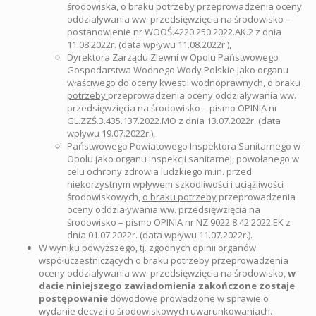
środowiska,
o braku potrzeby
przeprowadzenia oceny
oddziaływania ww. przedsięwzięcia na środowisko –
postanowienie nr WOOŚ.4220.250.2022.AK.2 z dnia
11.08.2022r. (data wpływu 11.08.2022r.),
Dyrektora Zarządu Zlewni w Opolu Państwowego
Gospodarstwa Wodnego Wody Polskie jako organu
właściwego do oceny kwestii wodnoprawnych,
o braku
potrzeby
przeprowadzenia oceny oddziaływania ww.
przedsięwzięcia na środowisko – pismo OPINIA nr
GL.ZZŚ.3.435.137.2022.MO z dnia 13.07.2022r. (data
wpływu 19.07.2022r.),
Państwowego Powiatowego Inspektora Sanitarnego w
Opolu jako organu inspekcji sanitarnej, powołanego w
celu ochrony zdrowia ludzkiego m.in. przed
niekorzystnym wpływem szkodliwości i uciążliwości
środowiskowych,
o braku potrzeby
przeprowadzenia
oceny oddziaływania ww. przedsięwzięcia na
środowisko – pismo OPINIA nr NZ.9022.8.42.2022.EK z
dnia 01.07.2022r. (data wpływu 11.07.2022r.).
W wyniku powyższego, tj. zgodnych opinii organów
współuczestniczących o braku potrzeby przeprowadzenia
oceny oddziaływania ww. przedsięwzięcia na środowisko,
w
dacie niniejszego zawiadomienia zakończone zostaje
postępowanie
dowodowe prowadzone w sprawie o
wydanie decyzji o środowiskowych uwarunkowaniach.