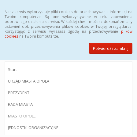
Menu
Nasz serwis wykorzystuje pliki cookies do przechowywania informacji na
Twoim komputerze. Są one wykorzystywane w celu zapewnienia
poprawnego działania serwisu. W każdej chwili możesz dokonać zmiany
ustawień dot. przechowywania plików cookies w Twojej przeglądarce.
Korzystając z serwisu wyrażasz zgodę na przechowywanie
plików
BIULETYN INFORMACJI PUBLICZNEJ
cookies
na Twoim komputerze.
Urzędu Miasta Opola
Potwierdź i zamknij
Start
URZĄD MIASTA OPOLA
PREZYDENT
RADA MIASTA
MIASTO OPOLE
JEDNOSTKI ORGANIZACYJNE