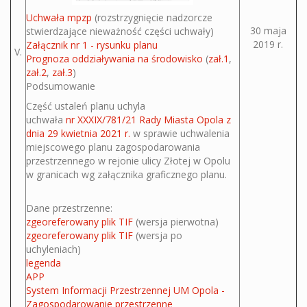
Uchwała mpzp
(rozstrzygnięcie nadzorcze
30 maja
stwierdzające nieważność części uchwały)
2019 r.
Załącznik nr 1 - rysunku planu
V.
Prognoza oddziaływania na środowisko
(
zał.1
,
zał.2
,
zał.3
)
Podsumowanie
Część ustaleń planu uchyla
uchwała
nr XXXIX/781/21 Rady Miasta Opola z
dnia 29 kwietnia 2021 r.
w sprawie uchwalenia
miejscowego planu zagospodarowania
przestrzennego w rejonie ulicy Złotej w Opolu
w granicach wg załącznika graficznego planu.
Dane przestrzenne:
zgeoreferowany plik TIF
(wersja pierwotna)
zgeoreferowany plik TIF
(wersja po
uchyleniach)
legenda
APP
System Informacji Przestrzennej UM Opola -
Zagospodarowanie przestrzenne