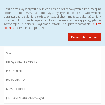
Menu
Nasz serwis wykorzystuje pliki cookies do przechowywania informacji na
Twoim komputerze. Są one wykorzystywane w celu zapewnienia
poprawnego działania serwisu. W każdej chwili możesz dokonać zmiany
ustawień dot. przechowywania plików cookies w Twojej przeglądarce.
Korzystając z serwisu wyrażasz zgodę na przechowywanie
plików
BIULETYN INFORMACJI PUBLICZNEJ
cookies
na Twoim komputerze.
Urzędu Miasta Opola
Potwierdź i zamknij
Start
URZĄD MIASTA OPOLA
PREZYDENT
RADA MIASTA
MIASTO OPOLE
JEDNOSTKI ORGANIZACYJNE