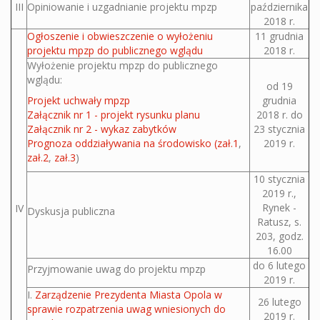
III
Opiniowanie i uzgadnianie projektu mpzp
października
2018 r.
Ogłoszenie i obwieszczenie o wyłożeniu
11 grudnia
projektu mpzp do publicznego wglądu
2018 r.
Wyłożenie projektu mpzp do publicznego
wglądu:
od 19
Projekt uchwały mpzp
grudnia
Załącznik nr 1 - projekt rysunku planu
2018 r. do
Załącznik nr 2 - wykaz zabytków
23 stycznia
Prognoza oddziaływania na środowisko
(zał.1
,
2019 r.
zał.2
,
zał.3
)
10 stycznia
2019 r.,
Rynek -
IV
Dyskusja publiczna
Ratusz, s.
203, godz.
16.00
do 6 lutego
Przyjmowanie uwag do projektu mpzp
2019 r.
I.
Zarządzenie Prezydenta Miasta Opola w
26 lutego
sprawie rozpatrzenia uwag wniesionych do
2019 r.