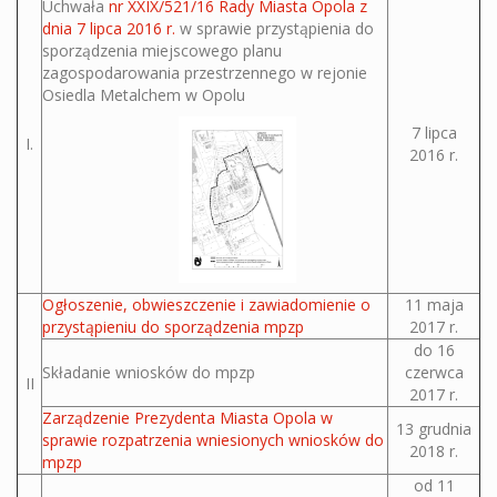
Uchwała
nr XXIX/521/16 Rady Miasta Opola z
dnia 7 lipca 2016 r.
w sprawie przystąpienia do
sporządzenia miejscowego planu
zagospodarowania przestrzennego w rejonie
Osiedla Metalchem w Opolu
7 lipca
I.
2016 r.
Ogłoszenie, obwieszczenie i zawiadomienie o
11 maja
przystąpieniu do sporządzenia mpzp
2017 r.
do 16
Składanie wniosków do mpzp
czerwca
II
2017 r.
Zarządzenie Prezydenta Miasta Opola w
13 grudnia
sprawie rozpatrzenia wniesionych wniosków do
2018 r.
mpzp
od 11