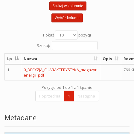
Szukaj w kolumnie
Wybór kolumn
Pokaż
pozycji
Szukaj:
Lp
Nazwa
Opis
Rozm
1
0_DECYZJA_CHARAKTERYSTYKA_magazyn
766 K
energii_pdf
Pozycje od 1 do 1 z 1 łącznie
Poprzednia
1
Następna
Metadane