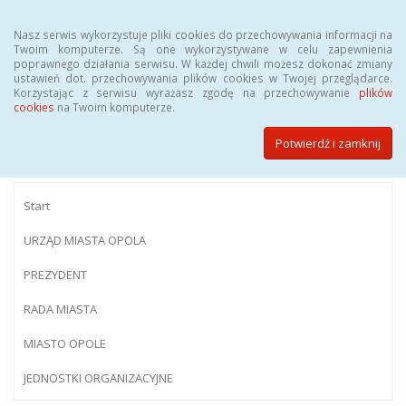
Menu
Nasz serwis wykorzystuje pliki cookies do przechowywania informacji na
Twoim komputerze. Są one wykorzystywane w celu zapewnienia
poprawnego działania serwisu. W każdej chwili możesz dokonać zmiany
ustawień dot. przechowywania plików cookies w Twojej przeglądarce.
Korzystając z serwisu wyrażasz zgodę na przechowywanie
plików
BIULETYN INFORMACJI PUBLICZNEJ
cookies
na Twoim komputerze.
Urzędu Miasta Opola
Potwierdź i zamknij
Start
URZĄD MIASTA OPOLA
PREZYDENT
RADA MIASTA
MIASTO OPOLE
JEDNOSTKI ORGANIZACYJNE