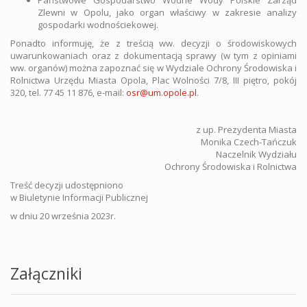
Państwowe Gospodarstwo Wodne Wody Polskie Zarząd
Zlewni w Opolu, jako organ właściwy w zakresie analizy
gospodarki wodnościekowej.
Ponadto informuję, że z treścią ww. decyzji o środowiskowych
uwarunkowaniach oraz z dokumentacją sprawy (w tym z opiniami
ww. organów) można zapoznać się w Wydziale Ochrony Środowiska i
Rolnictwa Urzędu Miasta Opola, Plac Wolności 7/8, III piętro, pokój
320, tel. 77 45 11 876, e-mail:
osr@um.opole.pl
.
z up. Prezydenta Miasta
Monika Czech-Tańczuk
Naczelnik Wydziału
Ochrony Środowiska i Rolnictwa
Treść decyzji udostępniono
w Biuletynie Informacji Publicznej
w dniu 20 września 2023r.
Załączniki