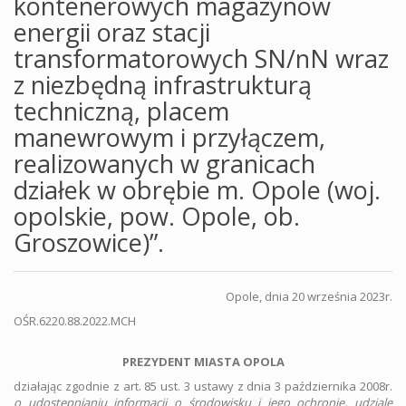
kontenerowych magazynów
energii oraz stacji
transformatorowych SN/nN wraz
z niezbędną infrastrukturą
techniczną, placem
manewrowym i przyłączem,
realizowanych w granicach
działek w obrębie m. Opole (woj.
opolskie, pow. Opole, ob.
Groszowice)”.
Opole, dnia 20 września 2023r.
OŚR.6220.88.2022.MCH
PREZYDENT MIASTA OPOLA
działając zgodnie z art. 85 ust. 3 ustawy z dnia 3 października 2008r.
o udostępnianiu informacji o środowisku i jego ochronie, udziale