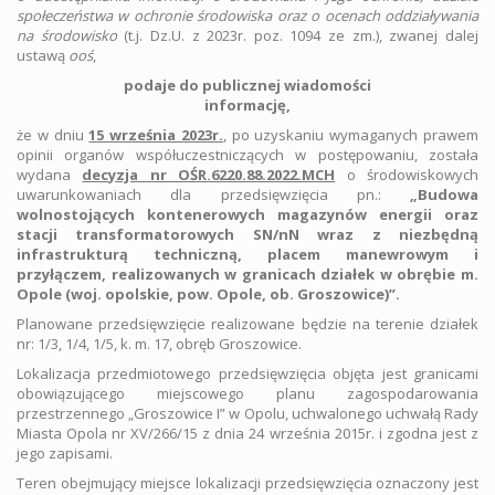
społeczeństwa w ochronie środowiska oraz o ocenach oddziaływania
na środowisko
(t.j. Dz.U. z 2023r. poz. 1094 ze zm.), zwanej dalej
ustawą
ooś
,
podaje do publicznej wiadomości
informację,
że w dniu
15 września 2023r.
, po uzyskaniu wymaganych prawem
opinii organów współuczestniczących w postępowaniu, została
wydana
decyzja nr OŚR.6220.88.2022.MCH
o środowiskowych
uwarunkowaniach dla przedsięwzięcia pn.:
„Budowa
wolnostojących kontenerowych magazynów energii oraz
stacji transformatorowych SN/nN wraz z niezbędną
infrastrukturą techniczną, placem manewrowym i
przyłączem, realizowanych w granicach działek w obrębie m.
Opole (woj. opolskie, pow. Opole, ob. Groszowice)”.
Planowane przedsięwzięcie realizowane będzie na terenie działek
nr: 1/3, 1/4, 1/5, k. m. 17, obręb Groszowice.
Lokalizacja przedmiotowego przedsięwzięcia objęta jest granicami
obowiązującego miejscowego planu zagospodarowania
przestrzennego „Groszowice I” w Opolu, uchwalonego uchwałą Rady
Miasta Opola nr XV/266/15 z dnia 24 września 2015r. i zgodna jest z
jego zapisami.
Teren obejmujący miejsce lokalizacji przedsięwzięcia oznaczony jest