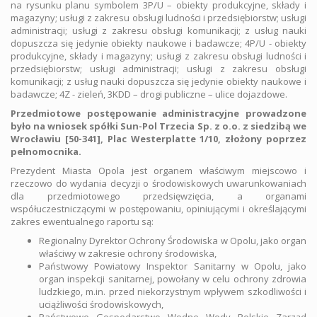
na rysunku planu symbolem 3P/U – obiekty produkcyjne, składy i
magazyny; usługi z zakresu obsługi ludności i przedsiębiorstw; usługi
administracji; usługi z zakresu obsługi komunikacji; z usług nauki
dopuszcza się jedynie obiekty naukowe i badawcze; 4P/U - obiekty
produkcyjne, składy i magazyny; usługi z zakresu obsługi ludności i
przedsiębiorstw; usługi administracji; usługi z zakresu obsługi
komunikacji; z usług nauki dopuszcza się jedynie obiekty naukowe i
badawcze; 4Z - zieleń, 3KDD – drogi publiczne – ulice dojazdowe.
Przedmiotowe postępowanie administracyjne prowadzone
było na wniosek spółki
Sun-Pol Trzecia Sp. z o.o. z siedzibą we
Wrocławiu [50-341], Plac Westerplatte 1/10, złożony poprzez
pełnomocnika.
Prezydent Miasta Opola jest organem właściwym miejscowo i
rzeczowo do wydania decyzji o środowiskowych uwarunkowaniach
dla przedmiotowego przedsięwzięcia, a organami
współuczestniczącymi w postępowaniu, opiniującymi i określającymi
zakres ewentualnego raportu są:
Regionalny Dyrektor Ochrony Środowiska w Opolu, jako organ
właściwy w zakresie ochrony środowiska,
Państwowy Powiatowy Inspektor Sanitarny w Opolu, jako
organ inspekcji sanitarnej, powołany w celu ochrony zdrowia
ludzkiego, m.in. przed niekorzystnym wpływem szkodliwości i
uciążliwości środowiskowych,