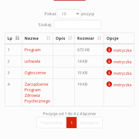
Pokaż
pozycji
Szukaj:
Lp
Nazwa
Opis
Rozmiar
Opcje
1
Program
673 KB
metryczka
2
uchwała
14 KB
metryczka
3
Ogłoszenie
15 KB
metryczka
4
Zarządzenie
19 KB
metryczka
Program
Zdrowia
Psychicznego
Pozycje od 1 do 4 z 4 łącznie
Poprzednia
1
Następna