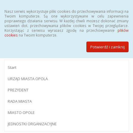
Menu
Nasz serwis wykorzystuje pliki cookies do przechowywania informacji na
Twoim komputerze. Są one wykorzystywane w celu zapewnienia
poprawnego działania serwisu. W każdej chwili możesz dokonać zmiany
ustawień dot. przechowywania plików cookies w Twojej przeglądarce.
Korzystając z serwisu wyrażasz zgodę na przechowywanie
plików
BIULETYN INFORMACJI PUBLICZNEJ
cookies
na Twoim komputerze.
Urzędu Miasta Opola
Potwierdź i zamknij
Start
URZĄD MIASTA OPOLA
PREZYDENT
RADA MIASTA
MIASTO OPOLE
JEDNOSTKI ORGANIZACYJNE