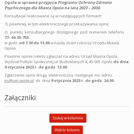
Opola w sprawie przyjęcia
Programu Ochrony Zdrowia
Psychicznego dla Miasta Opola na lata 2023 – 2030.
Konsultacje realizowane są w następujących formach:
1) pisemnej, w tym elektronicznego przekazywania opinii;
2) punktu konsultacyjnego dostępnego pod numerem telefonu
77- 44-35-755
w godz.
od 7.30 do 15.00
w każdy dzień roboczy Urzędu Miasta
Opola.
Pisemne opinie należy zgłaszać na adres: Urząd Miasta Opola,
Wydział Polityki Społecznej ul. Budowlanych 4, 45-005 Opole
do dnia
9 stycznia 2023 r. do godz. 15.00
.
Zgłaszanie opinii drogą elektroniczną następuje na adres:
ps@um.opole.pl
do dnia
9 stycznia 2023 r. do godz. 24.00.
Załączniki
Szukaj w kolumnie
Wybór kolumn