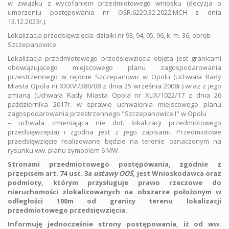
w związku z wycofaniem przedmiotowego wniosku (decyzja o
umorzeniu postępowania nr OŚR.6220.32.2022.MCH z dnia
13.12.2023r.).
Lokalizacja przedsięwzięcia: działki nr 93, 94, 95, 96, k. m. 36, obręb
Szczepanowice.
Lokalizacja przedmiotowego przedsięwzięcia objęta jest granicami
obowiązującego miejscowego planu zagospodarowania
przestrzennego w rejonie Szczepanowic w Opolu (Uchwała Rady
Miasta Opola nr XXXVI/380/08 z dnia 25 września 2008r.) wraz z jego
zmianą (Uchwała Rady Miasta Opola nr XLIX/1022/17 z dnia 26
października 2017r. w sprawie uchwalenia miejscowego planu
zagospodarowania przestrzennego "Szczepanowice I" w Opolu
– uchwała zmieniająca nie dot. lokalizacji przedmiotowego
przedsięwzięcia) i zgodna jest z jego zapisami. Przedmiotowe
przedsięwzięcie realizowane będzie na terenie oznaczonym na
rysunku ww. planu symbolem 6 MW.
Stronami przedmiotowego postępowania, zgodnie z
przepisem art. 74 ust. 3a
ustawy OOŚ
, jest Wnioskodawca oraz
podmioty,
którym przysługuje prawo rzeczowe do
nieruchomości zlokalizowanych na obszarze położonym w
odległości 100m od granicy terenu lokalizacji
przedmiotowego przedsięwzięcia.
Informuję jednocześnie strony postępowania, iż od ww.