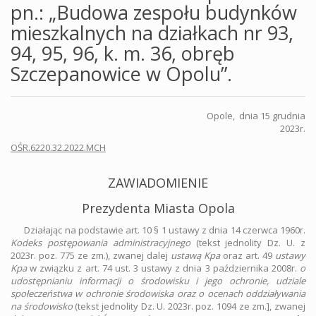
pn.: „Budowa zespołu budynków
mieszkalnych na działkach nr 93,
94, 95, 96, k. m. 36, obręb
Szczepanowice w Opolu”.
Opole, dnia 15 grudnia
2023r.
OŚR.6220.32.2022.MCH
ZAWIADOMIENIE
Prezydenta Miasta Opola
Działając na podstawie art. 10 § 1 ustawy z dnia 14 czerwca 1960r.
Kodeks postępowania administracyjnego
(tekst jednolity Dz. U. z
2023r. poz. 775 ze zm.), zwanej dalej
ustawą Kpa
oraz art. 49
ustawy
Kpa
w związku z art. 74 ust. 3 ustawy z dnia 3 października 2008r.
o
udostępnianiu informacji o środowisku i jego ochronie, udziale
społeczeństwa w ochronie środowiska oraz o ocenach oddziaływania
na środowisko
(tekst jednolity Dz. U. 2023r. poz. 1094 ze zm.], zwanej