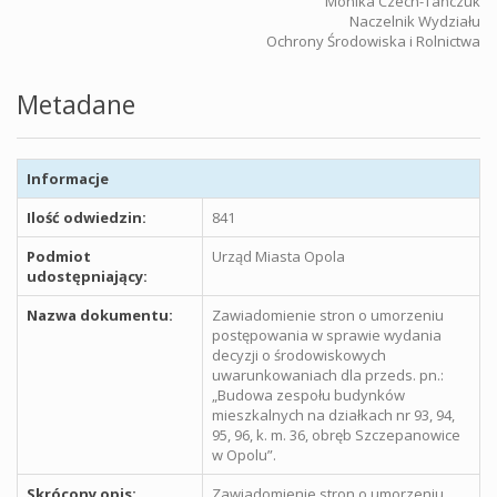
Monika Czech-Tańczuk
Naczelnik Wydziału
Ochrony Środowiska i Rolnictwa
Metadane
Informacje
Ilość odwiedzin:
841
Podmiot
Urząd Miasta Opola
udostępniający:
Nazwa dokumentu:
Zawiadomienie stron o umorzeniu
postępowania w sprawie wydania
decyzji o środowiskowych
uwarunkowaniach dla przeds. pn.:
„Budowa zespołu budynków
mieszkalnych na działkach nr 93, 94,
95, 96, k. m. 36, obręb Szczepanowice
w Opolu”.
Skrócony opis:
Zawiadomienie stron o umorzeniu