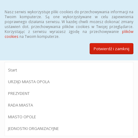
Menu
Nasz serwis wykorzystuje pliki cookies do przechowywania informacji na
Twoim komputerze. Są one wykorzystywane w celu zapewnienia
poprawnego działania serwisu. W każdej chwili możesz dokonać zmiany
ustawień dot. przechowywania plików cookies w Twojej przeglądarce.
Korzystając z serwisu wyrażasz zgodę na przechowywanie
plików
BIULETYN INFORMACJI PUBLICZNEJ
cookies
na Twoim komputerze.
Urzędu Miasta Opola
Potwierdź i zamknij
Start
URZĄD MIASTA OPOLA
PREZYDENT
RADA MIASTA
MIASTO OPOLE
JEDNOSTKI ORGANIZACYJNE