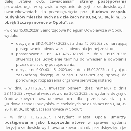
dalej
ustawą OOŚ
,
zawiadamiam
strony postępowania
prowadzonego w sprawie o wydanie decyzji o środowiskowych
uwarunkowaniach dla przedsięwzięcia pn.:
„Budowa zespołu
budynków mieszkalnych na działkach nr 93, 94, 95, 96, k. m. 36,
obręb Szczepanowice w Opolu”,
że:
- w dniu 15.09.2023r. Samorządowe Kolegium Odwoławcze w Opolu,
wydało:
decyzję nr SKO.40.3477.2023.oś z dnia 15.09.2023r. umarzającą
postępowanie odwoławcze z odwołania jednej ze stron;
postanowienie nr 40.3476.2023.oś z dnia 15.09.2023r.
stwierdzające uchybienie terminu do wniesienia odwołania
przez dwie strony postępowania;
decyzję nr SKO.40.1151.2023.oś z dnia 15.09.2023r. uchylającą
zaskarżoną decyzję w całości i przekazującą sprawę do
ponownego rozpatrzenia organowi pierwszej instancji;
- w dniu 28.11.2023r. Inwestor pismem (bez numeru) z dnia
28.11.2023r. wycofał wniosek z dnia 20.05.2022r. o wydanie decyzji o
środowiskowych uwarunkowaniach dla przedsięwzięcia pn.:
„Budowa zespołu budynków mieszkalnych na działkach nr 93, 94, 95,
96, k. m. 36, obręb Szczepanowice w Opolu”;
- w dniu 13.12.2023r. Prezydent Miasta Opola
umorzył
postępowanie jako bezprzedmiotowe
w sprawie wydania
decyzji o środowiskowych uwarunkowaniach dla przedsięwzięcia jw.