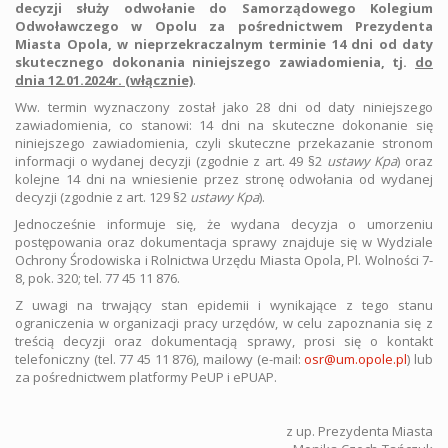
decyzji służy odwołanie do Samorządowego Kolegium
Odwoławczego w Opolu za pośrednictwem Prezydenta
Miasta Opola, w nieprzekraczalnym terminie 14 dni od daty
skutecznego dokonania niniejszego zawiadomienia, tj.
do
dnia 12.01.2024r. (włącznie)
.
Ww. termin wyznaczony został jako 28 dni od daty niniejszego
zawiadomienia, co stanowi: 14 dni na skuteczne dokonanie się
niniejszego zawiadomienia, czyli skuteczne przekazanie stronom
informacji o wydanej decyzji (zgodnie z art. 49 §2
ustawy Kpa
) oraz
kolejne 14 dni na wniesienie przez stronę odwołania od wydanej
decyzji (zgodnie z art. 129 §2
ustawy Kpa
).
Jednocześnie informuje się, że wydana decyzja o umorzeniu
postępowania oraz dokumentacja sprawy znajduje się w Wydziale
Ochrony Środowiska i Rolnictwa Urzędu Miasta Opola, Pl. Wolności 7-
8, pok. 320; tel. 77 45 11 876.
Z uwagi na trwający stan epidemii i wynikające z tego stanu
ograniczenia w organizacji pracy urzędów, w celu zapoznania się z
treścią decyzji oraz dokumentacją sprawy, prosi się o kontakt
telefoniczny (tel. 77 45 11 876), mailowy (e-mail:
osr@um.opole.pl
) lub
za pośrednictwem platformy PeUP i ePUAP.
z up. Prezydenta Miasta