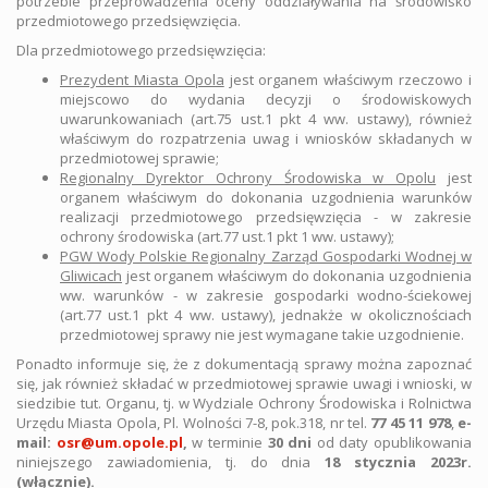
potrzebie przeprowadzenia oceny oddziaływania na środowisko
przedmiotowego przedsięwzięcia.
Dla przedmiotowego przedsięwzięcia:
Prezydent Miasta Opola
jest organem właściwym rzeczowo i
miejscowo do wydania decyzji o środowiskowych
uwarunkowaniach (art.75 ust.1 pkt 4 ww. ustawy), również
właściwym do rozpatrzenia uwag i wniosków składanych w
przedmiotowej sprawie;
Regionalny Dyrektor Ochrony Środowiska w Opolu
jest
organem właściwym do dokonania uzgodnienia warunków
realizacji przedmiotowego przedsięwzięcia - w zakresie
ochrony środowiska (art.77 ust.1 pkt 1 ww. ustawy);
PGW Wody Polskie Regionalny Zarząd Gospodarki Wodnej w
Gliwicach
jest organem właściwym do dokonania uzgodnienia
ww. warunków - w zakresie gospodarki wodno-ściekowej
(art.77 ust.1 pkt 4 ww. ustawy), jednakże w okolicznościach
przedmiotowej sprawy nie jest wymagane takie uzgodnienie.
Ponadto informuje się, że z dokumentacją sprawy można zapoznać
się, jak również składać w przedmiotowej sprawie uwagi i wnioski, w
siedzibie tut. Organu, tj. w Wydziale Ochrony Środowiska i Rolnictwa
Urzędu Miasta Opola, Pl. Wolności 7-8, pok.318, nr tel.
77 45 11 978
,
e-
mail:
osr@um.opole.pl
,
w terminie
30 dni
od daty opublikowania
niniejszego zawiadomienia, tj. do dnia
18 stycznia 2023r.
(włącznie).