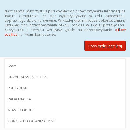
Menu
Nasz serwis wykorzystuje pliki cookies do przechowywania informacji na
Twoim komputerze. Są one wykorzystywane w celu zapewnienia
poprawnego działania serwisu. W każdej chwili możesz dokonać zmiany
ustawień dot. przechowywania plików cookies w Twojej przeglądarce.
Korzystając z serwisu wyrażasz zgodę na przechowywanie
plików
BIULETYN INFORMACJI PUBLICZNEJ
cookies
na Twoim komputerze.
Urzędu Miasta Opola
Potwierdź i zamknij
Start
URZĄD MIASTA OPOLA
PREZYDENT
RADA MIASTA
MIASTO OPOLE
JEDNOSTKI ORGANIZACYJNE