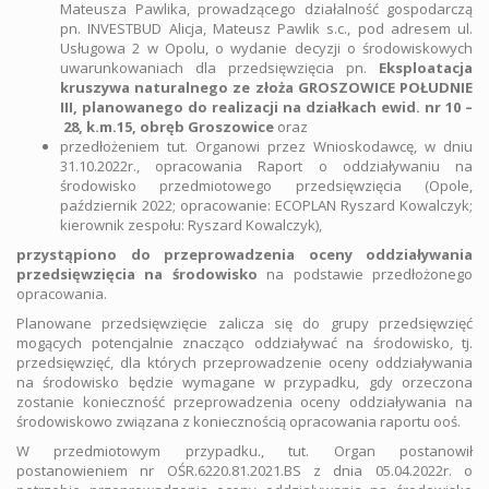
Mateusza Pawlika, prowadzącego działalność gospodarczą
pn. INVESTBUD Alicja, Mateusz Pawlik s.c., pod adresem ul.
Usługowa 2 w Opolu, o wydanie decyzji o środowiskowych
uwarunkowaniach dla przedsięwzięcia pn.
Eksploatacja
kruszywa naturalnego ze złoża GROSZOWICE POŁUDNIE
III, planowanego do realizacji
na działkach ewid.
nr 10 –
28, k.m.15, obręb Groszowice
oraz
przedłożeniem tut. Organowi przez Wnioskodawcę, w dniu
31.10.2022r., opracowania Raport o oddziaływaniu na
środowisko przedmiotowego przedsięwzięcia (Opole,
październik 2022; opracowanie: ECOPLAN Ryszard Kowalczyk;
kierownik zespołu: Ryszard Kowalczyk),
przystąpiono do przeprowadzenia oceny oddziaływania
przedsięwzięcia na środowisko
na podstawie przedłożonego
opracowania.
Planowane przedsięwzięcie zalicza się do grupy przedsięwzięć
mogących potencjalnie znacząco oddziaływać na środowisko, tj.
przedsięwzięć, dla których przeprowadzenie oceny oddziaływania
na środowisko będzie wymagane w przypadku, gdy orzeczona
zostanie konieczność przeprowadzenia oceny oddziaływania na
środowiskowo związana z koniecznością opracowania raportu ooś.
W przedmiotowym przypadku., tut. Organ postanowił
postanowieniem nr OŚR.6220.81.2021.BS z dnia 05.04.2022r. o