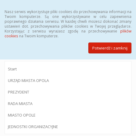
Menu
Nasz serwis wykorzystuje pliki cookies do przechowywania informacji na
Twoim komputerze. Są one wykorzystywane w celu zapewnienia
poprawnego działania serwisu. W każdej chwili możesz dokonać zmiany
ustawień dot. przechowywania plików cookies w Twojej przeglądarce.
Korzystając z serwisu wyrażasz zgodę na przechowywanie
plików
BIULETYN INFORMACJI PUBLICZNEJ
cookies
na Twoim komputerze.
Urzędu Miasta Opola
Potwierdź i zamknij
Start
URZĄD MIASTA OPOLA
PREZYDENT
RADA MIASTA
MIASTO OPOLE
JEDNOSTKI ORGANIZACYJNE