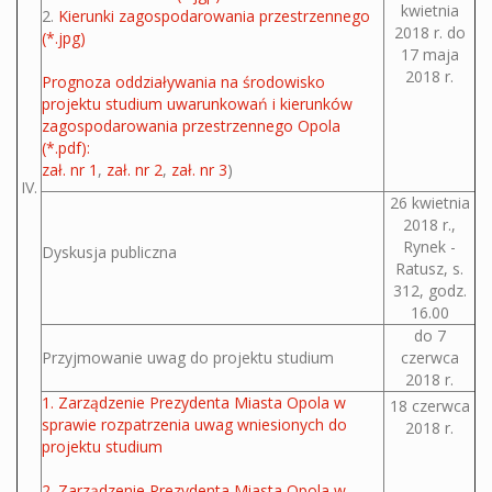
kwietnia
2.
Kierunki zagospodarowania przestrzennego
2018 r. do
(*.jpg)
17 maja
2018 r.
Prognoza oddziaływania na środowisko
projektu studium uwarunkowań i kierunków
zagospodarowania przestrzennego Opola
(*.pdf):
zał. nr 1
,
zał. nr 2
,
zał. nr 3
)
IV.
26 kwietnia
2018 r.,
Rynek -
Dyskusja publiczna
Ratusz, s.
312, godz.
16.00
do 7
Przyjmowanie uwag do projektu studium
czerwca
2018 r.
1. Zarządzenie Prezydenta Miasta Opola w
18 czerwca
sprawie rozpatrzenia uwag wniesionych do
2018 r.
projektu studium
2. Zarządzenie Prezydenta Miasta Opola w