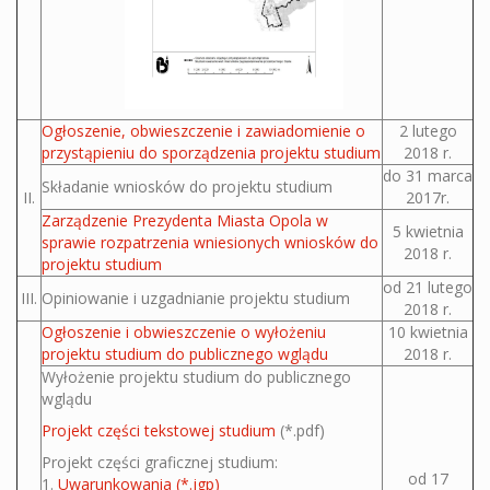
Ogłoszenie, obwieszczenie i zawiadomienie o
2 lutego
przystąpieniu do sporządzenia projektu studium
2018 r.
do 31 marca
Składanie wniosków do projektu studium
II.
2017r.
Zarządzenie Prezydenta Miasta Opola w
5 kwietnia
sprawie rozpatrzenia wniesionych wniosków do
2018 r.
projektu studium
od 21 lutego
III.
Opiniowanie i uzgadnianie projektu studium
2018 r.
Ogłoszenie i obwieszczenie o wyłożeniu
10 kwietnia
projektu studium do publicznego wglądu
2018 r.
Wyłożenie projektu studium do publicznego
wglądu
Projekt części tekstowej studium
(*.pdf)
Projekt części graficznej studium:
od 17
1.
Uwarunkowania (*.jgp)