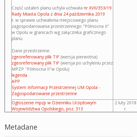
Część ustaleń planu uchyla uchwała
nr XVII/353/19
Rady Miasta Opola z dnia 24 października 2019
r.
w sprawie uchwalenia miejscowego planu
zagospodarowania przestrzennego "Północna II"
w Opolu w granicach wg załącznika graficznego
planu.
Dane przestrzenne:
zgeoreferowany plik TIF
(wersja pierwotna)
zgeoreferowany plik TIF
(wersja po uchyleniu przez
MPZP "Północna II"w Opolu)
legenda
APP
System Informacji Przestrzennej UM Opola -
Zagospodarowanie przestrzenne
Ogłoszenie mpzp w Dzienniku Urzędowym
2 luty 2018
Województwa Opolskiego, poz. 313
r.
Metadane