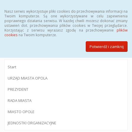
Menu
Nasz serwis wykorzystuje pliki cookies do przechowywania informacji na
Twoim komputerze. Są one wykorzystywane w celu zapewnienia
poprawnego działania serwisu. W każdej chwili możesz dokonać zmiany
ustawień dot. przechowywania plików cookies w Twojej przeglądarce.
Korzystając z serwisu wyrażasz zgodę na przechowywanie
plików
BIULETYN INFORMACJI PUBLICZNEJ
cookies
na Twoim komputerze.
Urzędu Miasta Opola
Potwierdź i zamknij
Start
URZĄD MIASTA OPOLA
PREZYDENT
RADA MIASTA
MIASTO OPOLE
JEDNOSTKI ORGANIZACYJNE