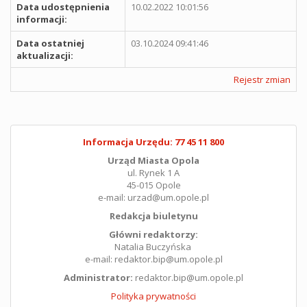
Data udostępnienia
10.02.2022 10:01:56
informacji:
Data ostatniej
03.10.2024 09:41:46
aktualizacji:
Rejestr zmian
Informacja Urzędu: 77 45 11 800
Urząd Miasta Opola
ul. Rynek 1 A
45-015 Opole
e-mail: urzad@um.opole.pl
Redakcja biuletynu
Główni redaktorzy:
Natalia Buczyńska
e-mail: redaktor.bip@um.opole.pl
Administrator:
redaktor.bip@um.opole.pl
Polityka prywatności