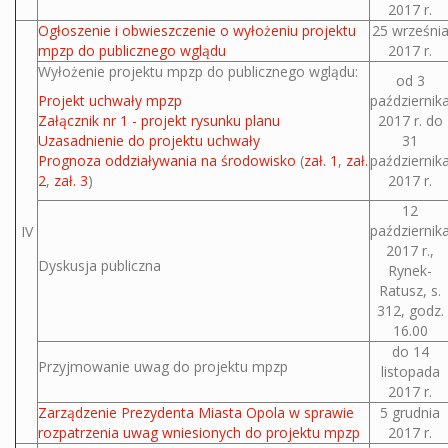
2017 r.
Ogłoszenie i obwieszczenie o wyłożeniu projektu
25 wrześni
mpzp do publicznego wglądu
2017 r.
Wyłożenie projektu mpzp do publicznego wglądu:
od 3
Projekt uchwały mpzp
październik
Załącznik nr 1 - projekt rysunku planu
2017 r. do
Uzasadnienie do projektu uchwały
31
Prognoza oddziaływania na środowisko
(
zał. 1
,
zał.
październik
2
,
zał. 3
)
2017 r.
12
październik
IV
2017 r.,
Dyskusja publiczna
Rynek-
Ratusz, s.
312, godz.
16.00
do 14
Przyjmowanie uwag do projektu mpzp
listopada
2017 r.
Zarządzenie Prezydenta Miasta Opola w sprawie
5 grudnia
rozpatrzenia uwag wniesionych do projektu mpzp
2017 r.