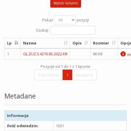
Wybór kolumn
Pokaż
pozycji
Szukaj:
Lp
Nazwa
Opis
Rozmiar
Opcj
1
GL.ZUZ.3.4210.85.2022.KR
86 KB
me
Pozycje od 1 do 1 z 1 łącznie
Poprzednia
1
Następna
Metadane
Informacje
Ilość odwiedzin:
1631