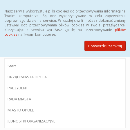
Menu
Nasz serwis wykorzystuje pliki cookies do przechowywania informacji na
Twoim komputerze. Są one wykorzystywane w celu zapewnienia
poprawnego działania serwisu. W każdej chwili możesz dokonać zmiany
ustawień dot. przechowywania plików cookies w Twojej przeglądarce.
Korzystając z serwisu wyrażasz zgodę na przechowywanie
plików
BIULETYN INFORMACJI PUBLICZNEJ
cookies
na Twoim komputerze.
Urzędu Miasta Opola
Potwierdź i zamknij
Start
URZĄD MIASTA OPOLA
PREZYDENT
RADA MIASTA
MIASTO OPOLE
JEDNOSTKI ORGANIZACYJNE