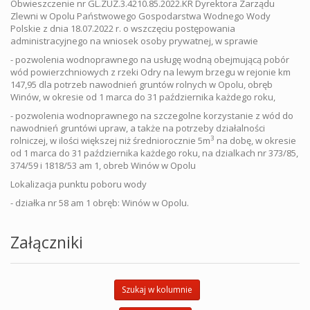
Obwieszczenie nr GL.ZUZ.3.4210.85.2022.KR Dyrektora Zarządu
Zlewni w Opolu Państwowego Gospodarstwa Wodnego Wody
Polskie z dnia 18.07.2022 r. o wszczęciu postępowania
administracyjnego na wniosek osoby prywatnej, w sprawie
- pozwolenia wodnoprawnego na usługę wodną obejmującą pobór
wód powierzchniowych z rzeki Odry na lewym brzegu w rejonie km
147,95 dla potrzeb nawodnień gruntów rolnych w Opolu, obręb
Winów, w okresie od 1 marca do 31 października każdego roku,
- pozwolenia wodnoprawnego na szczegolne korzystanie z wód do
nawodnień gruntówi upraw, a także na potrzeby działalności
3
rolniczej, w ilości większej niż średniorocznie 5m
na dobę, w okresie
od 1 marca do 31 października każdego roku, na dzialkach nr 373/85,
374/59 i 1818/53 am 1, obreb Winów w Opolu
Lokalizacja punktu poboru wody
- działka nr 58 am 1 obręb: Winów w Opolu.
Załączniki
Szukaj w kolumnie