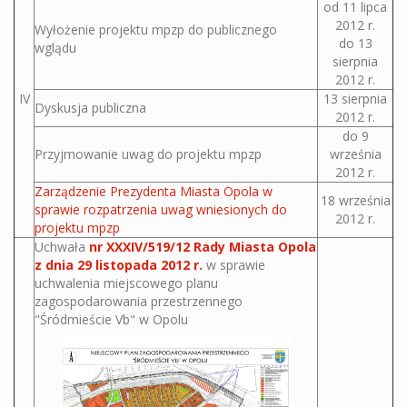
od 11 lipca
2012 r.
Wyłożenie projektu mpzp do publicznego
do 13
wglądu
sierpnia
2012 r.
IV
13 sierpnia
Dyskusja publiczna
2012 r.
do 9
Przyjmowanie uwag do projektu mpzp
września
2012 r.
Zarządzenie Prezydenta Miasta Opola w
18 września
sprawie rozpatrzenia uwag wniesionych do
2012 r.
projektu mpzp
Uchwała
nr XXXIV/519/12 Rady Miasta Opola
z dnia 29 listopada 2012 r.
w sprawie
uchwalenia miejscowego planu
zagospodarowania przestrzennego
"Śródmieście Vb" w Opolu