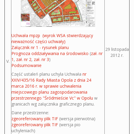
Uchwała mpzp
(wyrok WSA stwierdzający
nieważność części uchwały)
Załącznik nr 1 - rysunek planu
29 listopada
Prognoza oddziaływania na środowisko
(
zał. nr
2012 r.
1
,
zał. nr 2
,
zał. nr 3
)
V.
Podsumowanie
Część ustaleń planu uchyla Uchwała
nr
XXIV/435/16 Rady Miasta Opola z dnia 24
marca 2016 r. w sprawie uchwalenia
miejscowego planu zagospodarowania
przestrzennego "Śródmieście Vc" w Opolu
w
granicach wg załącznika graficznego planu.
Dane przestrzenne:
zgeoreferowany plik TIF
(wersja pierwotna)
zgeoreferowany plik TIF
(wersja pio
uchyleniach)