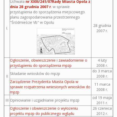
Uchwała
nr XXIII/241/07Rady Miasta Opola z
dnia 28 grudnia 2007 r
.
w sprawie
przystąpienia do sporządzenia miejscowego
planu zagospodarowania przestrzennego
"Śródmieście Vb" w Opolu
28 grudnia
I.
2007 r.
Ogłoszenie, obwieszczenie i zawiadomienie o
4 luty
przystąpieniu do sporządzenia mpzp
2008 r.
do 3 marca
Składanie wniosków do mpzp
II
2008 r.
Zarządzenie Prezydenta Miasta Opola w
11 marca
sprawie rozpatrzenia wniesionych wniosków do
2008 r.
mpzp
od 19 maja
III
Opiniowanie i uzgadnianie projektu mpzp
2011 r.
Ogłoszenie i obwieszczenie o wyłożeniu
26 czerwca
projektu mpzp do publicznego wglądu
2012 r.