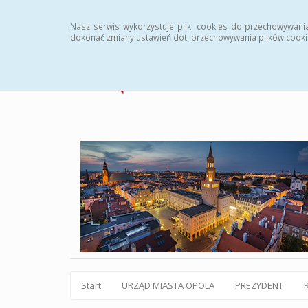
Statystyki
Instrukcja
Rejestr zmian
Archiw
Nasz serwis wykorzystuje pliki cookies do przechowywani
dokonać zmiany ustawień dot. przechowywania plików cooki
Start
URZĄD MIASTA OPOLA
PREZYDENT