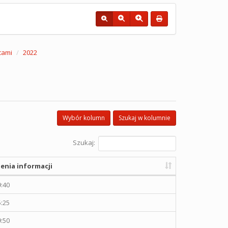
cami
2022
Wybór kolumn
Szukaj w kolumnie
Szukaj:
enia informacji
9:40
5:25
9:50