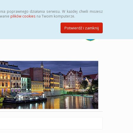
Szukaj
nia poprawnego działania serwisu. W każdej chwili możesz
ywanie
plików cookies
na Twoim komputerze.
Potwierdź i zamknij