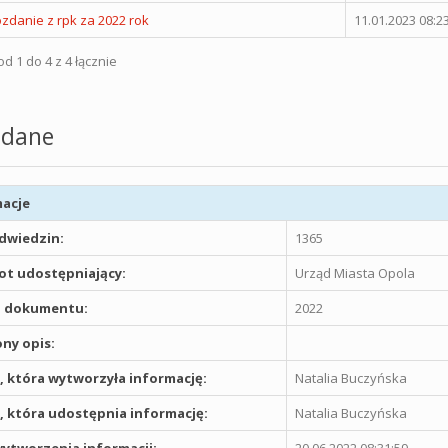
zdanie z rpk za 2022 rok
11.01.2023 08:2
d 1 do 4 z 4 łącznie
dane
acje
odwiedzin:
1365
t udostępniający:
Urząd Miasta Opola
 dokumentu:
2022
ny opis:
 która wytworzyła informację:
Natalia Buczyńska
 która udostępnia informację:
Natalia Buczyńska