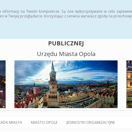
alny BIP
Polityka plików cookies
a informacji na Twoim komputerze. Są one wykorzystywane w celu zapewnie
es w Twojej przeglądarce. Korzystając z serwisu wyrażasz zgodę na przechow
BIULETYN INFORMACJI
PUBLICZNEJ
Urzędu Miasta Opola
RADA MIASTA
MIASTO OPOLE
JEDNOSTKI ORGANIZACYJNE