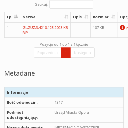
Szukaj:
Lp
Nazwa
Opis
Rozmiar
Opc
1
GL.ZUZ.3.4210.123.2023.KB
107 KB
BIP
Pozycje od 1 do 1 z 1 łącznie
Poprzednia
1
Następna
Metadane
Informacje
Ilość odwiedzin:
1317
Podmiot
Urząd Miasta Opola
udostępniający:
Nazwa dokumentu:
INFORMACJA O WSZCZĘCIU