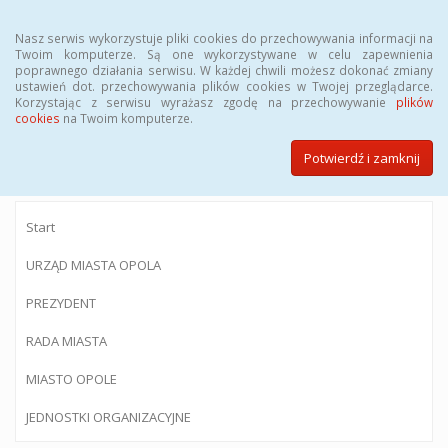
Menu
Nasz serwis wykorzystuje pliki cookies do przechowywania informacji na
Twoim komputerze. Są one wykorzystywane w celu zapewnienia
poprawnego działania serwisu. W każdej chwili możesz dokonać zmiany
ustawień dot. przechowywania plików cookies w Twojej przeglądarce.
Korzystając z serwisu wyrażasz zgodę na przechowywanie
plików
BIULETYN INFORMACJI PUBLICZNEJ
cookies
na Twoim komputerze.
Urzędu Miasta Opola
Potwierdź i zamknij
Start
URZĄD MIASTA OPOLA
PREZYDENT
RADA MIASTA
MIASTO OPOLE
JEDNOSTKI ORGANIZACYJNE