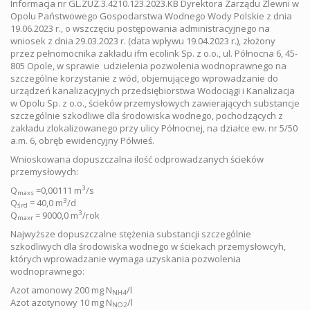
Informacja nr GL.ZUZ.3.4210.123.2023.KB Dyrektora Zarządu Zlewni w
Opolu Państwowego Gospodarstwa Wodnego Wody Polskie z dnia
19.06.2023 r., o wszczęciu postępowania administracyjnego na
wniosek z dnia 29.03.2023 r. (data wpływu 19.04.2023 r.), złożony
przez pełnomocnika zakładu ifm ecolink Sp. z o.o., ul. Północna 6, 45-
805 Opole, w sprawie udzielenia pozwolenia wodnoprawnego na
szczególne korzystanie z wód, objemującego wprowadzanie do
urządzeń kanalizacyjnych przedsiębiorstwa Wodociągi i Kanalizacja
w Opolu Sp. z o.o., ścieków przemysłowych zawierających substancje
szczególnie szkodliwe dla środowiska wodnego, pochodzących z
zakładu zlokalizowanego przy ulicy Północnej, na działce ew. nr 5/50
a.m. 6, obręb ewidencyjny Półwieś.
Wnioskowana dopuszczalna ilość odprowadzanych ścieków
przemysłowych:
3
Q
=0,00111 m
/s
maxs
3
Q
= 40,0 m
/d
śrd
3
Q
= 9000,0 m
/rok
maxr
Najwyższe dopuszczalne stężenia substancji szczególnie
szkodliwych dla środowiska wodnego w ściekach przemysłowcyh,
których wprowadzanie wymaga uzyskania pozwolenia
wodnoprawnego:
Azot amonowy 200 mg N
/l
NH4
Azot azotynowy 10 mg N
/l
NO2