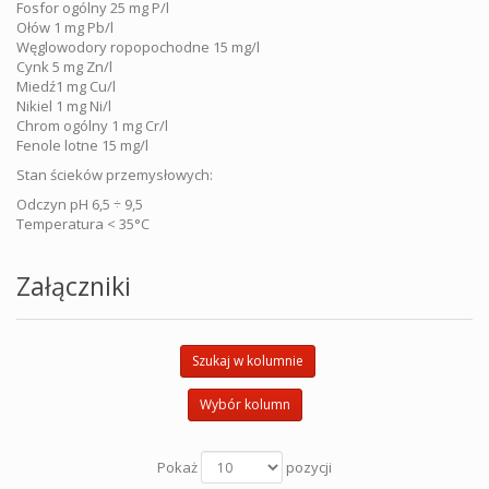
Fosfor ogólny 25 mg P/l
Ołów 1 mg Pb/l
Węglowodory ropopochodne 15 mg/l
Cynk 5 mg Zn/l
Miedź1 mg Cu/l
Nikiel 1 mg Ni/l
Chrom ogólny 1 mg Cr/l
Fenole lotne 15 mg/l
Stan ścieków przemysłowych:
Odczyn pH 6,5 ÷ 9,5
Temperatura < 35°C
Załączniki
Szukaj w kolumnie
Wybór kolumn
Pokaż
pozycji