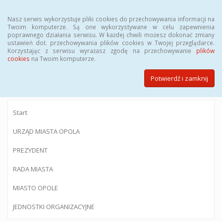
Menu
Nasz serwis wykorzystuje pliki cookies do przechowywania informacji na
Twoim komputerze. Są one wykorzystywane w celu zapewnienia
poprawnego działania serwisu. W każdej chwili możesz dokonać zmiany
ustawień dot. przechowywania plików cookies w Twojej przeglądarce.
Korzystając z serwisu wyrażasz zgodę na przechowywanie
plików
BIULETYN INFORMACJI PUBLICZNEJ
cookies
na Twoim komputerze.
Urzędu Miasta Opola
Potwierdź i zamknij
Start
URZĄD MIASTA OPOLA
PREZYDENT
RADA MIASTA
MIASTO OPOLE
JEDNOSTKI ORGANIZACYJNE