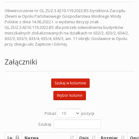
Obwieszczenie nr GL.ZUZ.3.4210.119.2022.BS Dyrektora Zarządu
Zlewni w Opolu Państwowego Gospodarstwa Wodnego Wody
Polskie z dnia 14.06.2022 r. o wydaniu decyzji znak
GL.ZUZ.3.4210.119.2022.BS dla potrzeb odwodnienia budynków
mieszkalnych zlokalizowanych na działkach nr 632/2, 633/2, 634/2,
632/3, 633/3, 633/4, 635/4, 636/3, am. 11 obręb: Gosławice w Opolu
przy zbiegu ulic Zapłocie i Górnej.
Załączniki
Szukaj w kolumnie
Wybór kolumn
Pokaż
pozycji
Szukaj:
Lp
Nazwa
Opis
Rozmiar
Opc