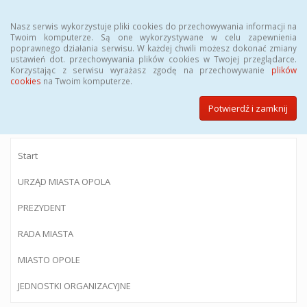
Menu
Nasz serwis wykorzystuje pliki cookies do przechowywania informacji na
Twoim komputerze. Są one wykorzystywane w celu zapewnienia
poprawnego działania serwisu. W każdej chwili możesz dokonać zmiany
ustawień dot. przechowywania plików cookies w Twojej przeglądarce.
Korzystając z serwisu wyrażasz zgodę na przechowywanie
plików
BIULETYN INFORMACJI PUBLICZNEJ
cookies
na Twoim komputerze.
Urzędu Miasta Opola
Potwierdź i zamknij
Start
URZĄD MIASTA OPOLA
PREZYDENT
RADA MIASTA
MIASTO OPOLE
JEDNOSTKI ORGANIZACYJNE