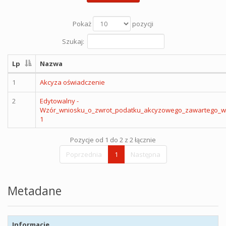
Pokaż
pozycji
Szukaj:
Lp
Nazwa
1
Akcyza oświadczenie
2
Edytowalny -
Wzór_wniosku_o_zwrot_podatku_akcyzowego_zawartego_w_
1
Pozycje od 1 do 2 z 2 łącznie
Poprzednia
1
Następna
Metadane
Informacje