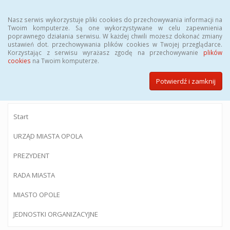
Menu
Nasz serwis wykorzystuje pliki cookies do przechowywania informacji na
Twoim komputerze. Są one wykorzystywane w celu zapewnienia
poprawnego działania serwisu. W każdej chwili możesz dokonać zmiany
ustawień dot. przechowywania plików cookies w Twojej przeglądarce.
Korzystając z serwisu wyrażasz zgodę na przechowywanie
plików
BIULETYN INFORMACJI PUBLICZNEJ
cookies
na Twoim komputerze.
Urzędu Miasta Opola
Potwierdź i zamknij
Start
URZĄD MIASTA OPOLA
PREZYDENT
RADA MIASTA
MIASTO OPOLE
JEDNOSTKI ORGANIZACYJNE