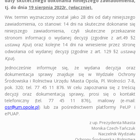
daty skutecznego dokonania niniejszego zawiadomienia,
tj. do dnia
19 sierpnia 2022r. (włącznie).
Ww. termin wyznaczony został jako 28 dni od daty niniejszego
zawiadomienia, co stanowi: 14 dni na skuteczne dokonanie się
niniejszego zawiadomienia, czyli skuteczne przekazanie
stronom informacji o wydanej decyzji (zgodnie z art.49 §2
ustawą Kpa
) oraz kolejne 14 dni na wniesienie przez stronę
odwołania od wydanej decyzji (zgodnie z art. 129 §2
ustawą
Kpa
).
Jednocześnie informuje się, że wydana decyzja oraz
dokumentacja sprawy znajduje się w Wydziale Ochrony
Środowiska i Rolnictwa Urzędu Miasta Opola, Pl. Wolności 7-8,
pok. 320; tel. 77 45 11 876. W
celu zapoznania się z treścią
decyzji oraz dokumentacją sprawy, prosi się o kontakt
telefoniczny
(tel. 77 45 11 876)
, mailowy
(e-mail:
osr@um.opole.pl
)
lub za pośrednictwem platformy PeUP i
ePUAP.
z up. Prezydenta Miasta
Monika Czech-Tańczuk
Naczelnik Wydziału
Ochrony Środowiska i Rolnictwa