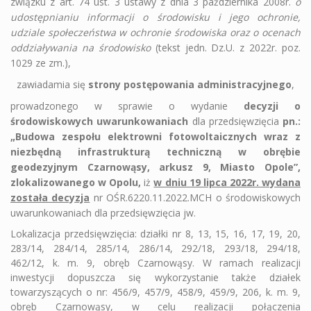
związku z art. 74 ust. 3 ustawy z dnia 3 października 2008r.
o
udostępnianiu informacji o środowisku i jego ochronie,
udziale społeczeństwa w ochronie środowiska oraz o ocenach
oddziaływania na środowisko
(
tekst jedn. Dz.U. z 2022r. poz.
1029 ze zm.
),
zawiadamia się
strony postępowania administracyjnego
,
prowadzonego w sprawie o wydanie
decyzji o
środowiskowych uwarunkowaniach
dla przedsięwzięcia
pn.:
„Budowa zespołu elektrowni fotowoltaicznych wraz z
niezbędną infrastrukturą techniczną w obrębie
geodezyjnym Czarnowąsy, arkusz 9, Miasto Opole”,
zlokalizowanego w Opolu,
iż
w dniu 19 lipca 2022r. wydana
została decyzja
nr OŚR.6220.11.2022.MCH o środowiskowych
uwarunkowaniach dla przedsięwzięcia jw.
Lokalizacja przedsięwzięcia: działki nr 8, 13, 15, 16, 17, 19, 20,
283/14, 284/14, 285/14, 286/14, 292/18, 293/18, 294/18,
462/12, k. m. 9, obręb Czarnowąsy. W ramach realizacji
inwestycji dopuszcza się wykorzystanie także działek
towarzyszących o nr: 456/9, 457/9, 458/9, 459/9, 206, k. m. 9,
obręb Czarnowąsy, w celu realizacji połączenia