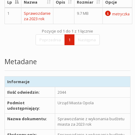
Lp
Nazwa
Opis
Rozmiar
Opcje
1
Sprawozdanie
9.7 MB
metryczka
za 2023 rok
Pozycje od 1 do 1 z 1 łącznie
Poprzednia
1
Następna
Metadane
Informacje
Ilość odwiedzin:
2044
Podmiot
Urząd Miasta Opola
udostępniający:
Nazwa dokumentu:
Sprawozdanie z wykonania budżetu
miasta za 2023 rok
Skrócony opis:
Sprawozdanie z wykonania budżetu