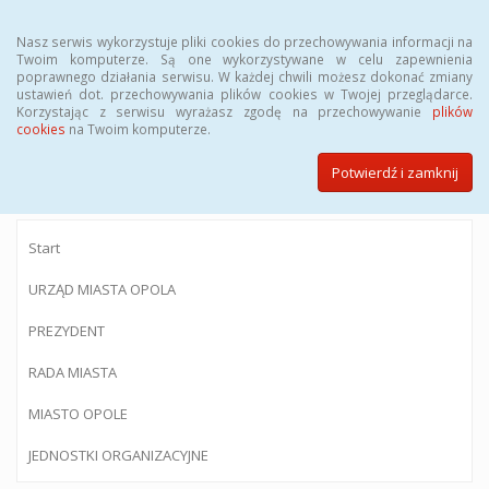
Menu
Nasz serwis wykorzystuje pliki cookies do przechowywania informacji na
Twoim komputerze. Są one wykorzystywane w celu zapewnienia
poprawnego działania serwisu. W każdej chwili możesz dokonać zmiany
ustawień dot. przechowywania plików cookies w Twojej przeglądarce.
Korzystając z serwisu wyrażasz zgodę na przechowywanie
plików
BIULETYN INFORMACJI PUBLICZNEJ
cookies
na Twoim komputerze.
Urzędu Miasta Opola
Potwierdź i zamknij
Start
URZĄD MIASTA OPOLA
PREZYDENT
RADA MIASTA
MIASTO OPOLE
JEDNOSTKI ORGANIZACYJNE