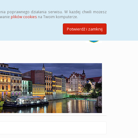
Szukaj
nia poprawnego działania serwisu. W każdej chwili możesz
ywanie
plików cookies
na Twoim komputerze.
Potwierdź i zamknij