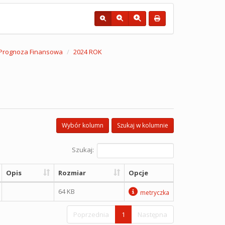
a Prognoza Finansowa
2024 ROK
Wybór kolumn
Szukaj w kolumnie
Szukaj:
Opis
Rozmiar
Opcje
64 KB
metryczka
Poprzednia
1
Następna