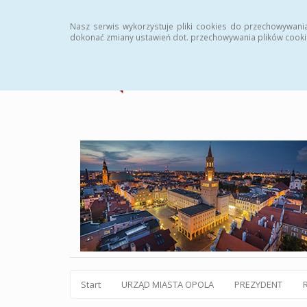
Statystyki
Instrukcja
Rejestr zmian
Archiw
Nasz serwis wykorzystuje pliki cookies do przechowywani
dokonać zmiany ustawień dot. przechowywania plików cooki
Start
URZĄD MIASTA OPOLA
PREZYDENT