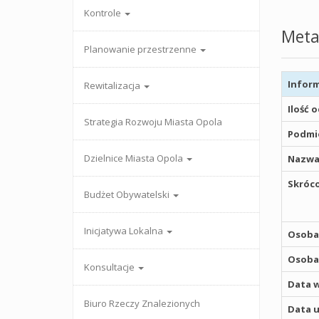
Kontrole
Meta
Planowanie przestrzenne
Inform
Rewitalizacja
Ilość 
Strategia Rozwoju Miasta Opola
Podmio
Dzielnice Miasta Opola
Nazwa
Skróco
Budżet Obywatelski
Inicjatywa Lokalna
Osoba,
Osoba,
Konsultacje
Data w
Biuro Rzeczy Znalezionych
Data u