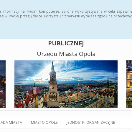
alny BIP
Polityka plików cookies
a informacji na Twoim komputerze. Są one wykorzystywane w celu zapewnie
es w Twojej przeglądarce. Korzystając z serwisu wyrażasz zgodę na przechow
BIULETYN INFORMACJI
PUBLICZNEJ
Urzędu Miasta Opola
RADA MIASTA
MIASTO OPOLE
JEDNOSTKI ORGANIZACYJNE