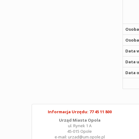
Osoba,
Osoba,
Data w
Data u
Data o
Informacja Urzędu: 77 45 11 800
Urząd Miasta Opola
ul. Rynek 1 A
45-015 Opole
e-mail: urzad@um.opole.pl