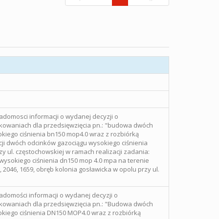
adomosci informacji o wydanej decyzji o
owaniach dla przedsięwzięcia pn.: "budowa dwóch
kiego ciśnienia bn150 mop4.0 wraz z rozbiórką
cji dwóch odcinków gazociągu wysokiego ciśnienia
y ul. częstochowskiej w ramach realizacji zadania:
ysokiego ciśnienia dn150 mop 4.0 mpa na terenie
 2046, 1659, obręb kolonia gosławicka w opolu przy ul.
adomości informacji o wydanej decyzji o
owaniach dla przedsięwzięcia pn.: "Budowa dwóch
kiego ciśnienia DN150 MOP4.0 wraz z rozbiórką