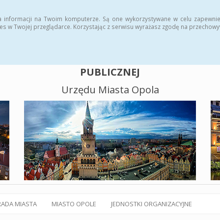
alny BIP
Polityka plików cookies
a informacji na Twoim komputerze. Są one wykorzystywane w celu zapewnie
es w Twojej przeglądarce. Korzystając z serwisu wyrażasz zgodę na przechow
BIULETYN INFORMACJI
PUBLICZNEJ
Urzędu Miasta Opola
RADA MIASTA
MIASTO OPOLE
JEDNOSTKI ORGANIZACYJNE