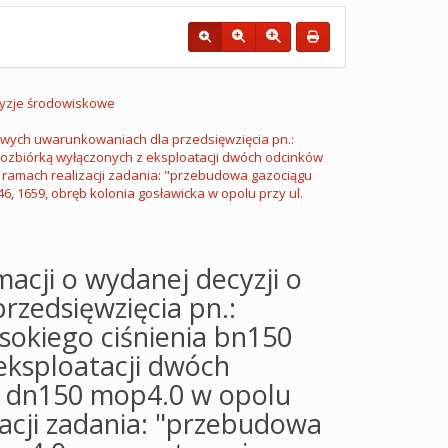
yzje środowiskowe
owych uwarunkowaniach dla przedsięwzięcia pn.:
ozbiórką wyłączonych z eksploatacji dwóch odcinków
w ramach realizacji zadania: "przebudowa gazociągu
6, 1659, obręb kolonia gosławicka w opolu przy ul.
acji o wydanej decyzji o
zedsięwzięcia pn.:
okiego ciśnienia bn150
eksploatacji dwóch
a dn150 mop4.0 w opolu
zacji zadania: "przebudowa