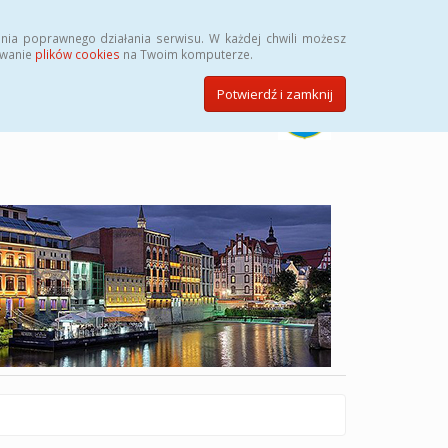
Szukaj
nia poprawnego działania serwisu. W każdej chwili możesz
ywanie
plików cookies
na Twoim komputerze.
Potwierdź i zamknij