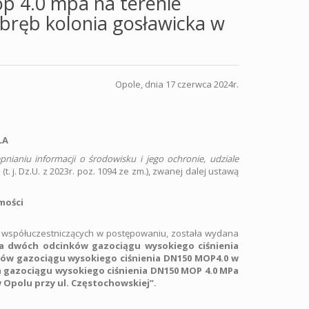
p 4.0 mpa na terenie
obręb kolonia gosławicka w
Opole, dnia 17 czerwca 2024r.
LA
pnianiu informacji o środowisku i jego ochronie, udziale
o
(t. j. Dz.U. z 2023r. poz. 1094 ze zm.), zwanej dalej ustawą
mości
 współuczestniczących w postępowaniu, została wydana
 dwóch odcinków gazociągu wysokiego ciśnienia
ków gazociągu wysokiego ciśnienia DN150 MOP4.0 w
a gazociągu wysokiego ciśnienia DN150 MOP 4.0 MPa
w Opolu przy ul. Częstochowskiej”.