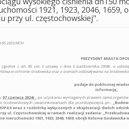
ciągu wysokiego ciśnienia dn150 mo
uchomości 1921, 1923, 2046, 1659, 
u przy ul. częstochowskiej".
R.6220.65.2023.MCH
PREZYDENT MIASTA OPO
c zgodnie z art. 85 ust. 3 ustawy z dnia 3 października 2008r.
o udostę
ństwa w ochronie środowiska oraz o ocenach oddziaływania na środowisk
podaje do publicznej wiado
informację,
iu
07 czerwca 2024r.
, po uzyskaniu wymaganych prawem opinii organów
 o środowiskowych uwarunkowaniach dla przedsięwzięcia pn.:
„Budowa
OP4.0 wraz z rozbiórką wyłączonych z eksploatacji dwóch odcin
rzy ul. Częstochowskiej w ramach realizacji zadania: „Przebudow
nie nieruchomości 1921, 1923, 2046, 1659, obręb Kolonia Gosławicka 