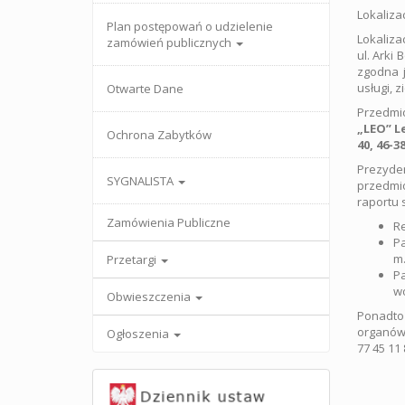
Lokaliza
Plan postępowań o udzielenie
Lokaliza
zamówień publicznych
ul. Arki
zgodna j
usługi, z
Otwarte Dane
Przedmi
„LEO” L
Ochrona Zabytków
40, 46-
Prezyde
SYGNALISTA
przedmio
raportu 
Zamówienia Publiczne
Re
Pa
m.
Przetargi
P
w
Obwieszczenia
Ponadto
organów)
Ogłoszenia
77 45 11 