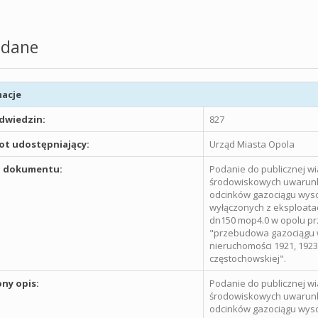
dane
acje
odwiedzin:
827
t udostępniający:
Urząd Miasta Opola
 dokumentu:
Podanie do publicznej wi
środowiskowych uwarunk
odcinków gazociągu wyso
wyłączonych z eksploata
dn150 mop4.0 w opolu prz
"przebudowa gazociągu w
nieruchomości 1921, 1923,
częstochowskiej".
ny opis:
Podanie do publicznej wi
środowiskowych uwarunk
odcinków gazociągu wyso