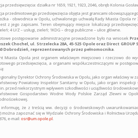
cja przedsięwzięcia: działka nr 1659, 1921, 1923, 2046, obręb Kolonia Gosła
cja przedmiotowego przedsięwzięcia objęta jest granicami obowiązując
 Bożka - obwodnica w Opolu, uchwalonego uchwałą Rady Miasta Opola nr XX
est z jego zapisami. Teren obejmujący miejsce lokalizacji przedsięwz
ieleń; 4 U/Z – usługi, zieleń; 1KDG – drogi publiczne – ulice główne.
otowe postępowanie administracyjne prowadzone było na wniosek
Prz
eszek Chochel, ul. Strzelecka 28A, 45-525 Opole oraz Direct GROUP 
380 Dobrodzień, reprezentowanych przez pełnomocnika
.
nt Miasta Opola jest organem właściwym miejscowo i rzeczowo do wy
towego przedsięwzięcia, a organami współuczestniczącymi w postępowa
są:
gionalny Dyrektor Ochrony Środowiska w Opolu, jako organ właściwy w z
ństwowy Powiatowy Inspektor Sanitarny w Opolu, jako organ inspekcji 
in. przed niekorzystnym wpływem szkodliwości i uciążliwości środowiskow
aństwowe Gospodarstwo Wodne Wody Polskie Zarząd Zlewni w Opolu, 
odnościekowej.
 informuję, że z treścią ww. decyzji o środowiskowych uwarunkowani
 można zapoznać się w Wydziale Ochrony Środowiska i Rolnictwa Urzędu Mias
876, e-mail:
osr@um.opole.pl
.