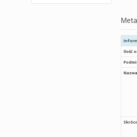
Meta
Inform
Ilość 
Podmio
Nazwa
Skróco