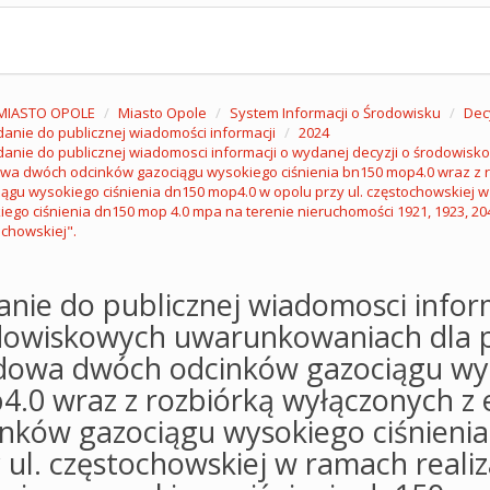
MIASTO OPOLE
Miasto Opole
System Informacji o Środowisku
Dec
anie do publicznej wiadomości informacji
2024
anie do publicznej wiadomosci informacji o wydanej decyzji o środowisk
wa dwóch odcinków gazociągu wysokiego ciśnienia bn150 mop4.0 wraz z r
ągu wysokiego ciśnienia dn150 mop4.0 w opolu przy ul. częstochowskiej 
ego ciśnienia dn150 mop 4.0 mpa na terenie nieruchomości 1921, 1923, 204
chowskiej".
nie do publicznej wiadomosci inform
dowiskowych uwarunkowaniach dla pr
dowa dwóch odcinków gazociągu wys
.0 wraz z rozbiórką wyłączonych z 
inków gazociągu wysokiego ciśnieni
 ul. częstochowskiej w ramach reali