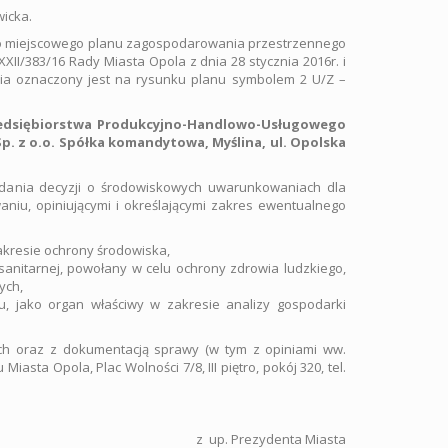
wicka.
ego miejscowego planu zagospodarowania przestrzennego
II/383/16 Rady Miasta Opola z dnia 28 stycznia 2016r. i
ięcia oznaczony jest na rysunku planu symbolem 2 U/Z –
edsiębiorstwa Produkcyjno-Handlowo-Usługowego
Sp. z o.o. Spółka komandytowa, Myślina, ul. Opolska
dania decyzji o środowiskowych uwarunkowaniach dla
niu, opiniującymi i określającymi zakres ewentualnego
akresie ochrony środowiska,
sanitarnej, powołany w celu ochrony zdrowia ludzkiego,
ych,
jako organ właściwy w zakresie analizy gospodarki
ach oraz z dokumentacją sprawy (w tym z opiniami ww.
ta Opola, Plac Wolności 7/8, III piętro, pokój 320, tel.
z up. Prezydenta Miasta