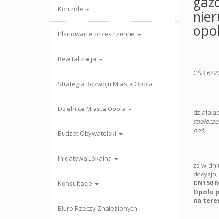
gazo
Kontrole
nier
opol
Planowanie przestrzenne
Rewitalizacja
OŚ
Strategia Rozwoju Miasta Opola
Dzielnice Miasta Opola
działają
społecze
ooś
,
Budżet Obywatelski
Inicjatywa Lokalna
że w dn
decyzja
DN150 M
Konsultacje
Opolu p
na tere
Biuro Rzeczy Znalezionych