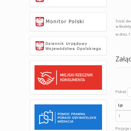
Treść de
w Biulety
w dniu 1
Załąc
Pokaż
Lp
1
Pozycje o