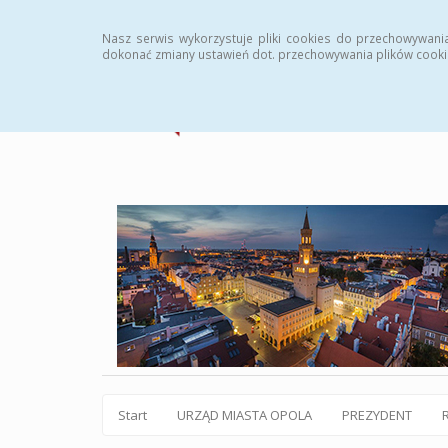
Statystyki
Instrukcja
Rejestr zmian
Archiw
Nasz serwis wykorzystuje pliki cookies do przechowywani
dokonać zmiany ustawień dot. przechowywania plików cooki
Start
URZĄD MIASTA OPOLA
PREZYDENT