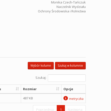
Monika Czech-Tańczuk
Naczelnik Wydziału
Ochrony Środowiska i Rolnictwa
Wybór kolumn
Szukaj w kolumnie
Szukaj:
s
Rozmiar
Opcje
487 KB
metryczka
Poprzednia
1
Następna