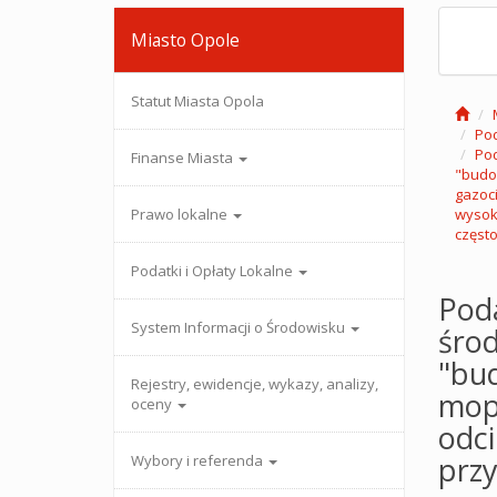
Miasto Opole
Statut Miasta Opola
Pod
Pod
Finanse Miasta
"budo
gazoci
Prawo lokalne
wysoki
często
Podatki i Opłaty Lokalne
Poda
System Informacji o Środowisku
śro
"bu
Rejestry, ewidencje, wykazy, analizy,
mop4
oceny
odc
przy
Wybory i referenda