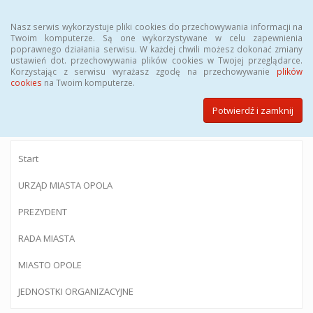
Menu
Nasz serwis wykorzystuje pliki cookies do przechowywania informacji na
Twoim komputerze. Są one wykorzystywane w celu zapewnienia
poprawnego działania serwisu. W każdej chwili możesz dokonać zmiany
ustawień dot. przechowywania plików cookies w Twojej przeglądarce.
Korzystając z serwisu wyrażasz zgodę na przechowywanie
plików
BIULETYN INFORMACJI PUBLICZNEJ
cookies
na Twoim komputerze.
Urzędu Miasta Opola
Potwierdź i zamknij
Start
URZĄD MIASTA OPOLA
PREZYDENT
RADA MIASTA
MIASTO OPOLE
JEDNOSTKI ORGANIZACYJNE