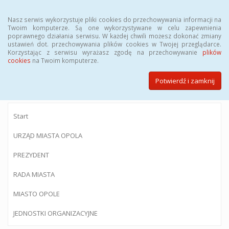
Menu
Nasz serwis wykorzystuje pliki cookies do przechowywania informacji na
Twoim komputerze. Są one wykorzystywane w celu zapewnienia
poprawnego działania serwisu. W każdej chwili możesz dokonać zmiany
ustawień dot. przechowywania plików cookies w Twojej przeglądarce.
Korzystając z serwisu wyrażasz zgodę na przechowywanie
plików
BIULETYN INFORMACJI PUBLICZNEJ
cookies
na Twoim komputerze.
Urzędu Miasta Opola
Potwierdź i zamknij
Start
URZĄD MIASTA OPOLA
PREZYDENT
RADA MIASTA
MIASTO OPOLE
JEDNOSTKI ORGANIZACYJNE