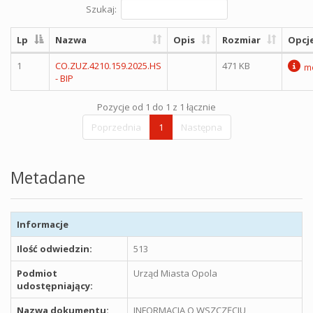
Szukaj:
Lp
Nazwa
Opis
Rozmiar
Opcj
1
CO.ZUZ.4210.159.2025.HS
471 KB
me
- BIP
Pozycje od 1 do 1 z 1 łącznie
Poprzednia
1
Następna
Metadane
Informacje
Ilość odwiedzin:
513
Podmiot
Urząd Miasta Opola
udostępniający:
Nazwa dokumentu:
INFORMACJA O WSZCZĘCIU