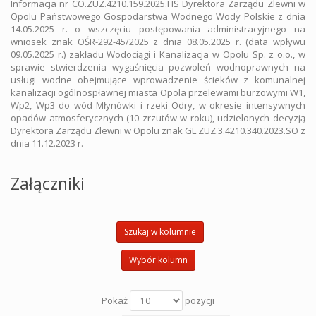
Informacja nr CO.ZUZ.4210.159.2025.HS Dyrektora Zarządu Zlewni w
Opolu Państwowego Gospodarstwa Wodnego Wody Polskie z dnia
14.05.2025 r. o wszczęciu postępowania administracyjnego na
wniosek znak OŚR-292-45/2025 z dnia 08.05.2025 r. (data wpływu
09.05.2025 r.) zakładu Wodociągi i Kanalizacja w Opolu Sp. z o.o., w
sprawie stwierdzenia wygaśnięcia pozwoleń wodnoprawnych na
usługi wodne obejmujące wprowadzenie ścieków z komunalnej
kanalizacji ogólnospławnej miasta Opola przelewami burzowymi W1,
Wp2, Wp3 do wód Młynówki i rzeki Odry, w okresie intensywnych
opadów atmosferycznych (10 zrzutów w roku), udzielonych decyzją
Dyrektora Zarządu Zlewni w Opolu znak GL.ZUZ.3.4210.340.2023.SO z
dnia 11.12.2023 r.
Załączniki
Szukaj w kolumnie
Wybór kolumn
Pokaż
pozycji