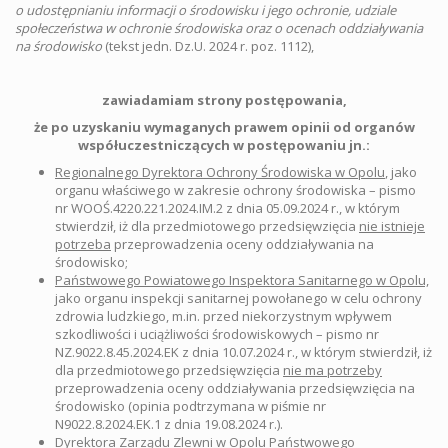
o udostępnianiu informacji o środowisku i jego ochronie, udziale
społeczeństwa w ochronie środowiska oraz o ocenach oddziaływania
na środowisko
(tekst jedn. Dz.U. 2024 r. poz. 1112),
zawiadamiam strony postępowania,
że po uzyskaniu wymaganych prawem opinii od organów
współuczestniczących w postępowaniu jn.:
Regionalnego Dyrektora Ochrony Środowiska w Opolu
,
jako
organu właściwego w zakresie ochrony środowiska – pismo
nr WOOŚ.4220.221.2024.IM.2 z dnia 05.09.2024 r., w którym
stwierdził, iż dla przedmiotowego przedsięwzięcia
nie istnieje
potrzeba
przeprowadzenia oceny oddziaływania na
środowisko;
Państwowego Powiatowego Inspektora Sanitarnego w Opolu,
jako organu inspekcji sanitarnej powołanego w celu ochrony
zdrowia ludzkiego, m.in. przed niekorzystnym wpływem
szkodliwości i uciążliwości środowiskowych – pismo nr
NZ.9022.8.45.2024.EK z dnia 10.07.2024 r., w którym stwierdził, iż
dla przedmiotowego przedsięwzięcia
nie ma potrzeby
przeprowadzenia oceny oddziaływania przedsięwzięcia na
środowisko (opinia podtrzymana w piśmie nr
N9022.8.2024.EK.1 z dnia 19.08.2024 r.).
Dyrektora Zarządu Zlewni w Opolu Państwowego