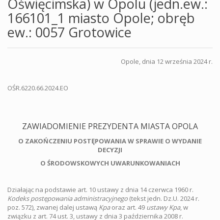
Oświęcimska) w Opolu (jedn.ew.:
166101_1 miasto Opole; obręb
ew.: 0057 Grotowice
Opole, dnia 12 września 2024 r.
OŚR.6220.66.2024.EO
ZAWIADOMIENIE PREZYDENTA MIASTA OPOLA
O ZAKOŃCZENIU POSTĘPOWANIA W SPRAWIE O WYDANIE
DECYZJI
O ŚRODOWSKOWYCH UWARUNKOWANIACH
Działając na podstawie art. 10 ustawy z dnia 14 czerwca 1960 r.
Kodeks postępowania administracyjnego
(tekst jedn. Dz.U. 2024 r.
poz. 572), zwanej dalej ustawą
Kpa
oraz art. 49
ustawy Kpa
, w
związku z art. 74 ust. 3, ustawy z dnia 3 października 2008 r.