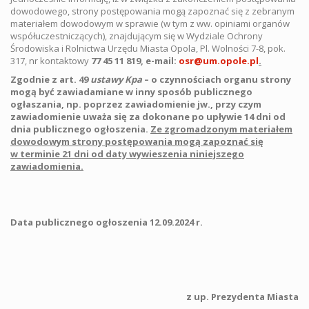
dowodowego, strony postępowania mogą zapoznać się z zebranym
materiałem dowodowym w sprawie (w tym z ww. opiniami organów
współuczestniczących), znajdującym się w Wydziale Ochrony
Środowiska i Rolnictwa Urzędu Miasta Opola, Pl. Wolności 7-8, pok.
317, nr kontaktowy
77 45 11 819, e-mail:
osr@um.opole.pl
.
Zgodnie z art. 49
ustawy Kpa
– o czynnościach organu strony
mogą być zawiadamiane w inny sposób publicznego
ogłaszania, np. poprzez zawiadomienie jw., przy czym
zawiadomienie uważa się za dokonane po upływie 14 dni od
dnia publicznego ogłoszenia.
Ze zgromadzonym materiałem
dowodowym strony postępowania mogą zapoznać się
w terminie 21 dni od daty wywieszenia niniejszego
zawiadomienia.
Data publicznego ogłoszenia 12.09.2024 r.
z up. Prezydenta Miasta