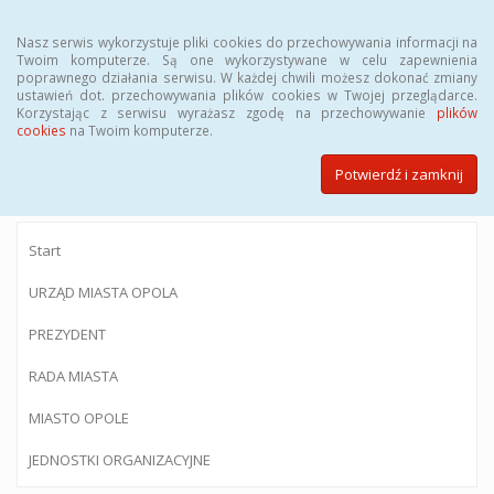
Menu
Nasz serwis wykorzystuje pliki cookies do przechowywania informacji na
Twoim komputerze. Są one wykorzystywane w celu zapewnienia
poprawnego działania serwisu. W każdej chwili możesz dokonać zmiany
ustawień dot. przechowywania plików cookies w Twojej przeglądarce.
Korzystając z serwisu wyrażasz zgodę na przechowywanie
plików
BIULETYN INFORMACJI PUBLICZNEJ
cookies
na Twoim komputerze.
Urzędu Miasta Opola
Potwierdź i zamknij
Start
URZĄD MIASTA OPOLA
PREZYDENT
RADA MIASTA
MIASTO OPOLE
JEDNOSTKI ORGANIZACYJNE