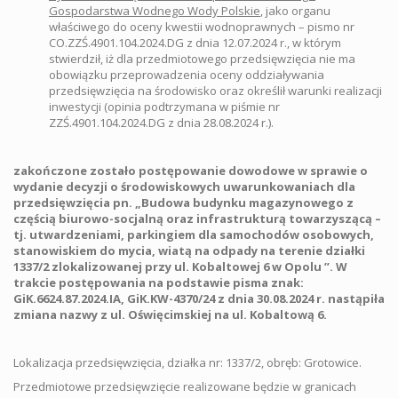
Gospodarstwa Wodnego Wody Polskie
, jako organu
właściwego do oceny kwestii wodnoprawnych – pismo nr
CO.ZZŚ.4901.104.2024.DG z dnia 12.07.2024 r., w którym
stwierdził, iż dla przedmiotowego przedsięwzięcia nie ma
obowiązku przeprowadzenia oceny oddziaływania
przedsięwzięcia na środowisko oraz określił warunki realizacji
inwestycji (opinia podtrzymana w piśmie nr
ZZŚ.4901.104.2024.DG z dnia 28.08.2024 r.).
zakończone zostało postępowanie dowodowe w sprawie o
wydanie decyzji o środowiskowych uwarunkowaniach dla
przedsięwzięcia pn.
„Budowa budynku magazynowego z
częścią biurowo-socjalną oraz infrastrukturą towarzyszącą –
tj. utwardzeniami, parkingiem dla samochodów osobowych,
stanowiskiem do mycia, wiatą na odpady na terenie działki
1337/2 zlokalizowanej przy ul. Kobaltowej 6 w Opolu ”. W
trakcie postępowania na podstawie pisma znak:
GiK.6624.87.2024.IA, GiK.KW-4370/24 z dnia 30.08.2024 r. nastąpiła
zmiana nazwy z ul. Oświęcimskiej na ul. Kobaltową 6.
Lokalizacja przedsięwzięcia, działka nr: 1337/2, obręb: Grotowice.
Przedmiotowe przedsięwzięcie realizowane będzie w granicach