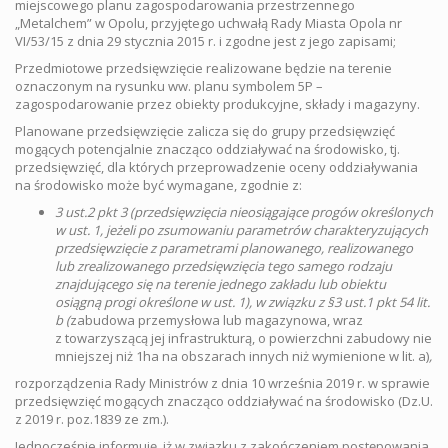
miejscowego planu zagospodarowania przestrzennego
„Metalchem” w Opolu, przyjętego uchwałą Rady Miasta Opola nr
VI/53/15 z dnia 29 stycznia 2015 r. i zgodne jest z jego zapisami;
Przedmiotowe przedsięwzięcie realizowane będzie na terenie
oznaczonym na rysunku ww. planu symbolem 5P –
zagospodarowanie przez obiekty produkcyjne, składy i magazyny.
Planowane przedsięwzięcie zalicza się do grupy przedsięwzięć
mogących potencjalnie znacząco oddziaływać na środowisko, tj.
przedsięwzięć, dla których przeprowadzenie oceny oddziaływania
na środowisko może być wymagane, zgodnie z:
3 ust.2 pkt 3 (przedsięwzięcia nieosiągające progów określonych
w ust. 1, jeżeli po zsumowaniu parametrów charakteryzujących
przedsięwzięcie z parametrami planowanego, realizowanego
lub zrealizowanego przedsięwzięcia tego samego rodzaju
znajdującego się na terenie jednego zakładu lub obiektu
osiągną progi określone w ust. 1), w związku z §3 ust.1 pkt 54 lit.
b (
zabudowa przemysłowa lub magazynowa, wraz
z towarzyszącą jej infrastrukturą, o powierzchni zabudowy nie
mniejszej niż 1ha na obszarach innych niż wymienione w lit. a)
,
rozporządzenia Rady Ministrów z dnia 10 września 2019 r. w sprawie
przedsięwzięć mogących znacząco oddziaływać na środowisko (Dz.U.
z 2019 r. poz.1839 ze zm.).
Jednocześnie informuję, iż w związku z zakończeniem postępowania