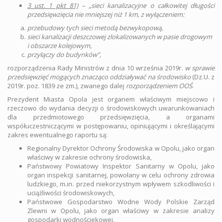
3 ust. 1 pkt 81)
– „sieci kanalizacyjne o całkowitej długości
przedsięwzięcia nie mniejszej niż 1 km, z wyłączeniem:
przebudowy tych sieci metodą bezwykopową,
sieci kanalizacji deszczowej zlokalizowanych w pasie drogowym
i obszarze kolejowym,
przyłączy do budynków”
,
rozporządzenia Rady Ministrów z dnia 10 września 2019r.
w sprawie
przedsięwzięć mogących znacząco oddziaływać na środowisko
(Dz.U. z
2019r. poz. 1839 ze zm.), zwanego dalej
rozporządzeniem OOŚ
.
Prezydent Miasta Opola jest organem właściwym miejscowo i
rzeczowo do wydania decyzji o środowiskowych uwarunkowaniach
dla przedmiotowego przedsięwzięcia, a organami
współuczestniczącymi w postępowaniu, opiniującymi i określającymi
zakres ewentualnego raportu są:
Regionalny Dyrektor Ochrony Środowiska w Opolu, jako organ
właściwy w zakresie ochrony środowiska,
Państwowy Powiatowy Inspektor Sanitarny w Opolu, jako
organ inspekcji sanitarnej, powołany w celu ochrony zdrowia
ludzkiego, m.in. przed niekorzystnym wpływem szkodliwości i
uciążliwości środowiskowych,
Państwowe Gospodarstwo Wodne Wody Polskie Zarząd
Zlewni w Opolu, jako organ właściwy w zakresie analizy
gospodarki wodnościekowej.