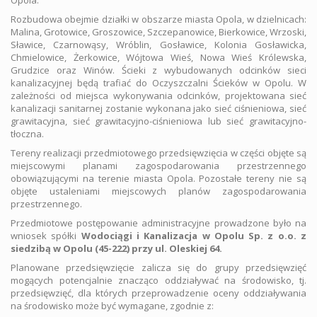
Opola.
Rozbudowa obejmie działki w obszarze miasta Opola, w dzielnicach:
Malina, Grotowice, Groszowice, Szczepanowice, Bierkowice, Wrzoski,
Sławice, Czarnowąsy, Wróblin, Gosławice, Kolonia Gosławicka,
Chmielowice, Żerkowice, Wójtowa Wieś, Nowa Wieś Królewska,
Grudzice oraz Winów. Ścieki z wybudowanych odcinków sieci
kanalizacyjnej będą trafiać do Oczyszczalni Ścieków w Opolu. W
zależności od miejsca wykonywania odcinków, projektowana sieć
kanalizacji sanitarnej zostanie wykonana jako sieć ciśnieniowa, sieć
grawitacyjna, sieć grawitacyjno-ciśnieniowa lub sieć grawitacyjno-
tłoczna.
Tereny realizacji przedmiotowego przedsięwzięcia w części objęte są
miejscowymi planami zagospodarowania przestrzennego
obowiązującymi na terenie miasta Opola. Pozostałe tereny nie są
objęte ustaleniami miejscowych planów zagospodarowania
przestrzennego.
Przedmiotowe postępowanie administracyjne prowadzone było na
wniosek spółki
Wodociągi i Kanalizacja w Opolu Sp. z o.o. z
siedzibą w Opolu (45-222) przy ul. Oleskiej 64.
Planowane przedsięwzięcie zalicza się do grupy przedsięwzięć
mogących potencjalnie znacząco oddziaływać na środowisko, tj.
przedsięwzięć, dla których przeprowadzenie oceny oddziaływania
na środowisko może być wymagane, zgodnie z: