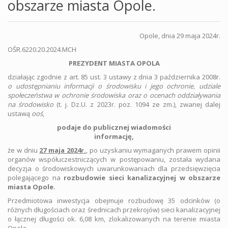
obszarze miasta Opole.
Opole, dnia 29 maja 2024r.
OŚR.6220.20.2024.MC
PREZYDENT MIASTA OPOLA
działając zgodnie z art. 85 ust. 3 ustawy z dnia 3 października 2008r.
o udostępnianiu informacji o środowisku i jego ochronie, udziale
społeczeństwa w ochronie środowiska oraz o ocenach oddziaływania
na środowisko
(t. j. Dz.U. z 2023r. poz. 1094 ze zm.), zwanej dalej
ustawą
ooś
,
podaje do publicznej wiadomości
informację,
że w dniu
27 maja 2024r.
, po uzyskaniu wymaganych prawem opinii
organów współuczestniczących w postępowaniu, została wydana
decyzja o środowiskowych uwarunkowaniach dla przedsięwzięcia
polegającego na
rozbudowie sieci kanalizacyjnej w obszarze
miasta Opole.
Przedmiotowa inwestycja obejmuje rozbudowę 35 odcinków (o
różnych długościach oraz średnicach przekrojów) sieci kanalizacyjnej
o łącznej długości ok. 6,08 km, zlokalizowanych na terenie miasta