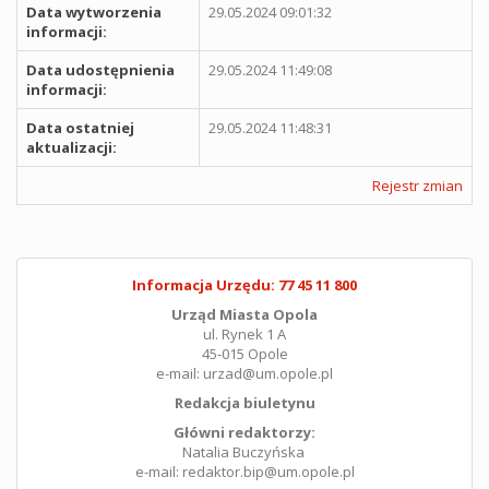
Data wytworzenia
29.05.2024 09:01:32
informacji:
Data udostępnienia
29.05.2024 11:49:08
informacji:
Data ostatniej
29.05.2024 11:48:31
aktualizacji:
Rejestr zmian
Informacja Urzędu: 77 45 11 800
Urząd Miasta Opola
ul. Rynek 1 A
45-015 Opole
e-mail: urzad@um.opole.pl
Redakcja biuletynu
Główni redaktorzy:
Natalia Buczyńska
e-mail: redaktor.bip@um.opole.pl