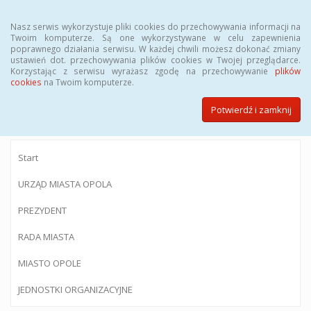
Menu
Nasz serwis wykorzystuje pliki cookies do przechowywania informacji na
Twoim komputerze. Są one wykorzystywane w celu zapewnienia
poprawnego działania serwisu. W każdej chwili możesz dokonać zmiany
ustawień dot. przechowywania plików cookies w Twojej przeglądarce.
Korzystając z serwisu wyrażasz zgodę na przechowywanie
plików
BIULETYN INFORMACJI PUBLICZNEJ
cookies
na Twoim komputerze.
Urzędu Miasta Opola
Potwierdź i zamknij
Start
URZĄD MIASTA OPOLA
PREZYDENT
RADA MIASTA
MIASTO OPOLE
JEDNOSTKI ORGANIZACYJNE