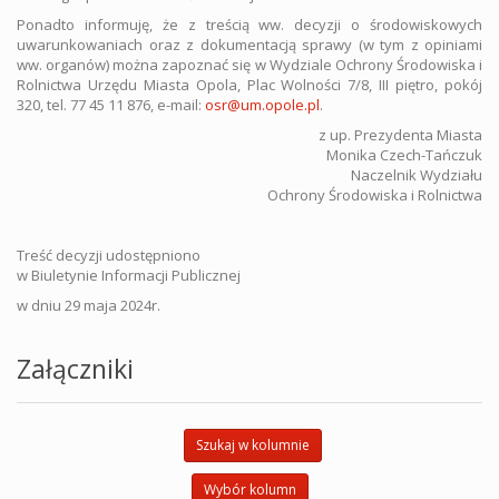
Ponadto informuję, że z treścią ww. decyzji o środowiskowych
uwarunkowaniach oraz z dokumentacją sprawy (w tym z opiniami
ww. organów) można zapoznać się w Wydziale Ochrony Środowiska i
Rolnictwa Urzędu Miasta Opola, Plac Wolności 7/8, III piętro, pokój
320, tel. 77 45 11 876, e-mail:
osr@um.opole.pl
.
z up. Prezydenta Miasta
Monika Czech-Tańczuk
Naczelnik Wydziału
Ochrony Środowiska i Rolnictwa
Treść decyzji udostępniono
w Biuletynie Informacji Publicznej
w dniu 29 maja 2024r.
Załączniki
Szukaj w kolumnie
Wybór kolumn