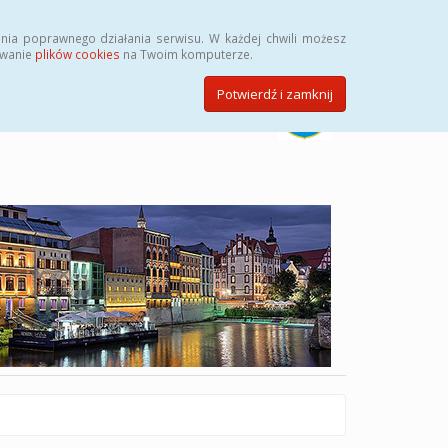
Szukaj
nia poprawnego działania serwisu. W każdej chwili możesz
ywanie
plików cookies
na Twoim komputerze.
Potwierdź i zamknij