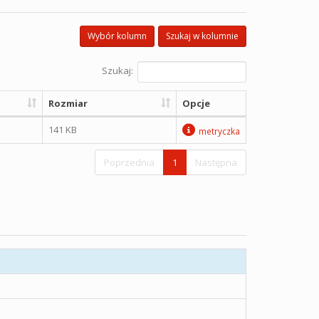
Wybór kolumn
Szukaj w kolumnie
Szukaj:
Rozmiar
Opcje
141 KB
metryczka
Poprzednia
1
Następna