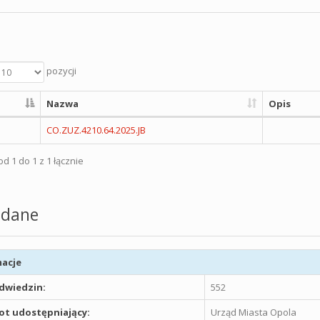
pozycji
Nazwa
Opis
CO.ZUZ.4210.64.2025.JB
d 1 do 1 z 1 łącznie
dane
acje
odwiedzin:
552
t udostępniający:
Urząd Miasta Opola