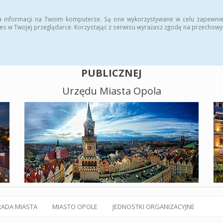
alny BIP
Polityka plików cookies
a informacji na Twoim komputerze. Są one wykorzystywane w celu zapewnie
es w Twojej przeglądarce. Korzystając z serwisu wyrażasz zgodę na przechow
BIULETYN INFORMACJI
PUBLICZNEJ
Urzędu Miasta Opola
RADA MIASTA
MIASTO OPOLE
JEDNOSTKI ORGANIZACYJNE