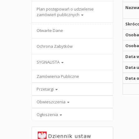
Nazwa
Plan postępowań o udzielenie
zamówień publicznych
Skróco
Otwarte Dane
Osoba,
Osoba,
Ochrona Zabytków
Data w
SYGNALISTA
Data u
Zamówienia Publiczne
Data o
Przetargi
Obwieszczenia
Ogłoszenia