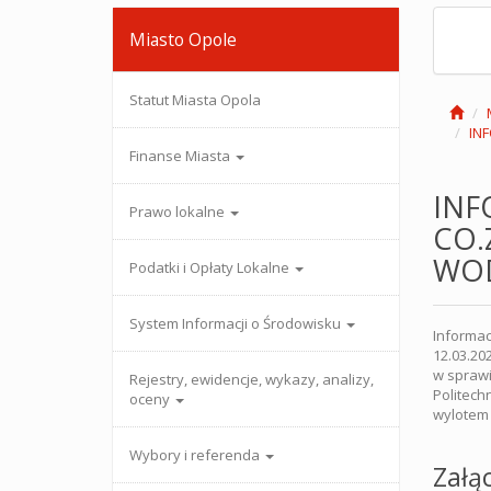
Miasto Opole
Statut Miasta Opola
IN
Finanse Miasta
INF
Prawo lokalne
CO.
WO
Podatki i Opłaty Lokalne
System Informacji o Środowisku
Informac
12.03.20
w spraw
Rejestry, ewidencje, wykazy, analizy,
Politechn
oceny
wylotem 
Wybory i referenda
Załąc