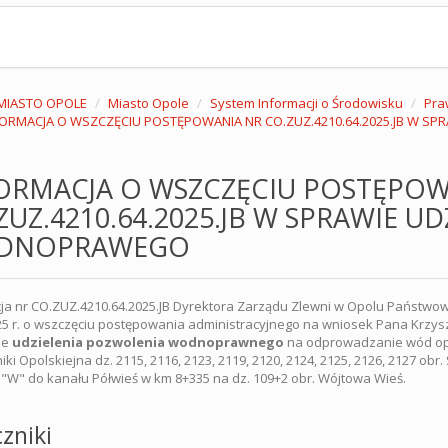
MIASTO OPOLE
Miasto Opole
System Informacji o Środowisku
Pra
FORMACJA O WSZCZĘCIU POSTĘPOWANIA NR CO.ZUZ.4210.64.2025.JB W 
ORMACJA O WSZCZĘCIU POSTĘPOW
ZUZ.4210.64.2025.JB W SPRAWIE U
DNOPRAWEGO
ja nr CO.ZUZ.4210.64.2025.JB Dyrektora Zarządu Zlewni w Opolu Państ
25 r. o wszczęciu postępowania administracyjnego na wniosek Pana Krzyszt
ie
udzielenia pozwolenia wodnoprawnego
na odprowadzanie wód op
iki Opolskiejna dz. 2115, 2116, 2123, 2119, 2120, 2124, 2125, 2126, 2127 ob
"W" do kanału Półwieś w km 8+335 na dz. 109+2 obr. Wójtowa Wieś.
zniki