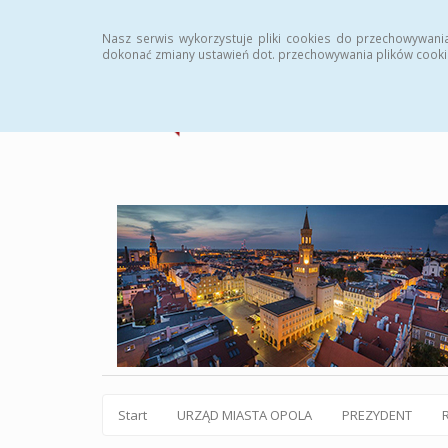
Statystyki
Instrukcja
Rejestr zmian
Archiw
Nasz serwis wykorzystuje pliki cookies do przechowywani
dokonać zmiany ustawień dot. przechowywania plików cooki
Start
URZĄD MIASTA OPOLA
PREZYDENT