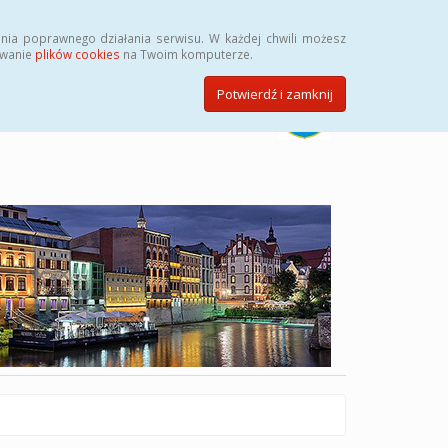
Szukaj
nia poprawnego działania serwisu. W każdej chwili możesz
ywanie
plików cookies
na Twoim komputerze.
Potwierdź i zamknij