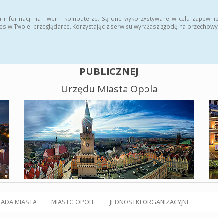
alny BIP
Polityka plików cookies
a informacji na Twoim komputerze. Są one wykorzystywane w celu zapewnie
es w Twojej przeglądarce. Korzystając z serwisu wyrażasz zgodę na przechow
BIULETYN INFORMACJI
PUBLICZNEJ
Urzędu Miasta Opola
RADA MIASTA
MIASTO OPOLE
JEDNOSTKI ORGANIZACYJNE