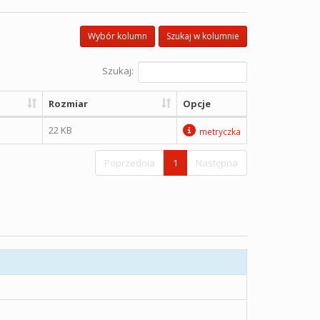
Wybór kolumn
Szukaj w kolumnie
Szukaj:
Rozmiar
Opcje
22 KB
metryczka
Poprzednia
1
Następna