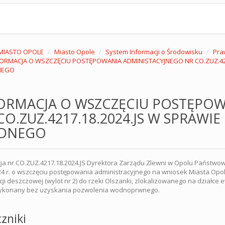
MIASTO OPOLE
Miasto Opole
System Informacji o Środowisku
Pra
FORMACJA O WSZCZĘCIU POSTĘPOWANIA ADMINISTACYJNEGO NR CO.ZUZ.4217
EGO
ORMACJA O WSZCZĘCIU POSTĘPOW
CO.ZUZ.4217.18.2024.JS W SPRAWIE
DNEGO
ja nr CO.ZUZ.4217.18.2024.JS Dyrektora Zarządu Zlewni w Opolu Państ
24 r. o wszczęciu postępowania administracyjnego na wniosek Miasta Opola
cji deszczowej (wylot nr 2) do rzeki Olszanki, zlokalizowanego na działce 
wykonany bez uzyskania pozwolenia wodnoprwnego.
zniki