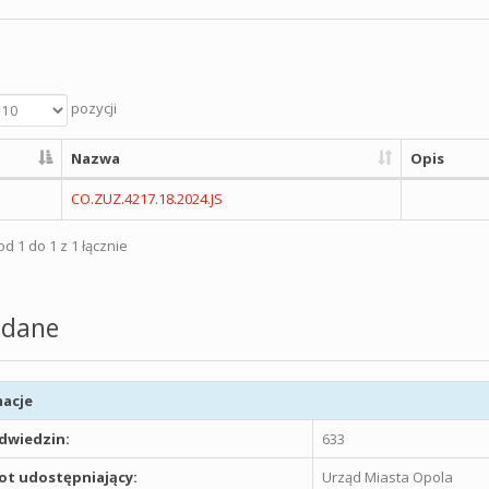
pozycji
Nazwa
Opis
CO.ZUZ.4217.18.2024.JS
d 1 do 1 z 1 łącznie
dane
acje
odwiedzin:
633
t udostępniający:
Urząd Miasta Opola