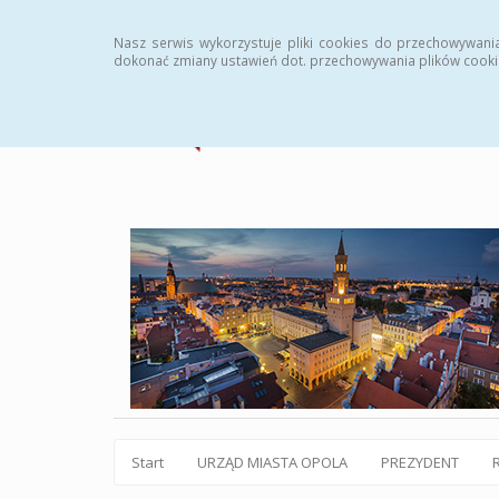
Statystyki
Instrukcja
Rejestr zmian
Archiw
Nasz serwis wykorzystuje pliki cookies do przechowywani
dokonać zmiany ustawień dot. przechowywania plików cooki
Start
URZĄD MIASTA OPOLA
PREZYDENT