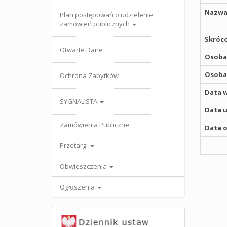
Nazwa
Plan postępowań o udzielenie
zamówień publicznych
Skróco
Otwarte Dane
Osoba,
Osoba,
Ochrona Zabytków
Data w
SYGNALISTA
Data u
Zamówienia Publiczne
Data o
Przetargi
Obwieszczenia
Ogłoszenia