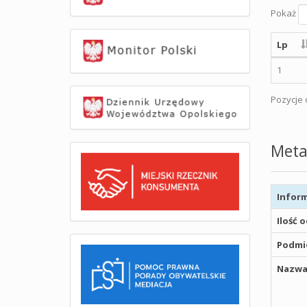
Pokaż
Lp
1
Pozycje o
Meta
Inform
Ilość 
Podmio
Nazwa