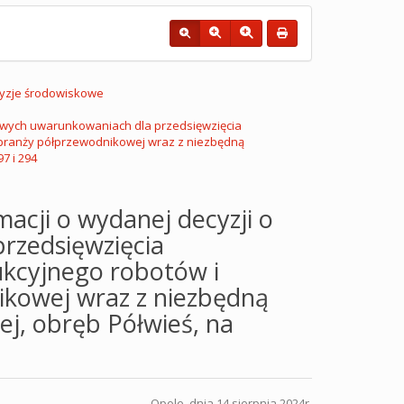
yzje środowiskowe
kowych uwarunkowaniach dla przedsięwzięcia
 branży półprzewodnikowej wraz z niezbędną
7 i 294
acji o wydanej decyzji o
rzedsięwzięcia
kcyjnego robotów i
kowej wraz z niezbędną
ej, obręb Półwieś, na
Opole, dnia 14 sierpnia 2024r.