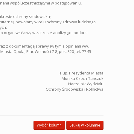
nami współuczestniczącymi w postępowaniu,
akresie ochrony środowiska;
nitarnej, powołany w celu ochrony zdrowia ludzkiego
ych;
 organ właściwy w zakresie analizy gospodarki
raz z dokumentacją sprawy (w tym z opiniami ww.
sta Opola, Plac Wolności 7-8, pok. 320, tel. 77 45
z up. Prezydenta Miasta
Monika Czech-Tańczuk
Naczelnik Wydziału
Ochrony Środowiska i Rolnictwa
Wybór kolumn
Szukaj w kolumnie