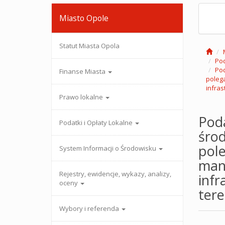
Miasto Opole
Statut Miasta Opola
Pod
Pod
Finanse Miasta
poleg
infras
Prawo lokalne
Poda
Podatki i Opłaty Lokalne
śro
pol
System Informacji o Środowisku
man
Rejestry, ewidencje, wykazy, analizy,
infr
oceny
tere
Wybory i referenda