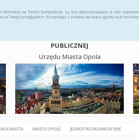
alny BIP
Polityka plików cookies
a informacji na Twoim komputerze. Są one wykorzystywane w celu zapewnie
es w Twojej przeglądarce. Korzystając z serwisu wyrażasz zgodę na przechow
BIULETYN INFORMACJI
PUBLICZNEJ
Urzędu Miasta Opola
RADA MIASTA
MIASTO OPOLE
JEDNOSTKI ORGANIZACYJNE