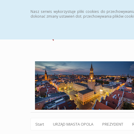
Statystyki
Instrukcja
Rejestr zmian
Archiw
Nasz serwis wykorzystuje pliki cookies do przechowywani
dokonać zmiany ustawień dot. przechowywania plików cooki
Start
URZĄD MIASTA OPOLA
PREZYDENT