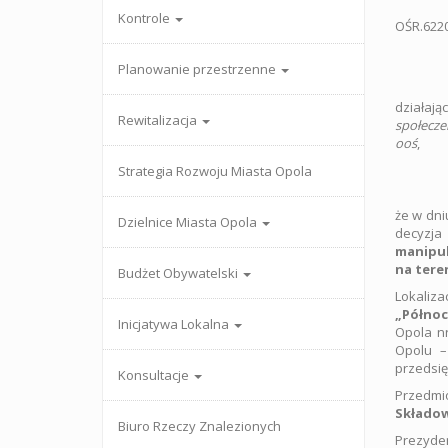
Kontrole
OŚ
Planowanie przestrzenne
działają
Rewitalizacja
społecze
ooś
,
Strategia Rozwoju Miasta Opola
że w dn
Dzielnice Miasta Opola
decyzja
manipul
na teren
Budżet Obywatelski
Lokaliza
„Północ
Inicjatywa Lokalna
Opola nr
Opolu 
przedsię
Konsultacje
Przedmi
Składow
Biuro Rzeczy Znalezionych
Prezyden