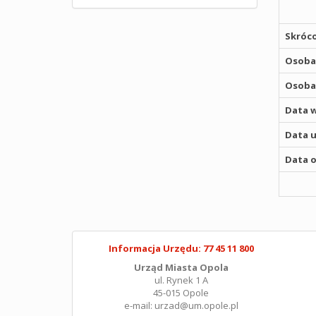
Skróco
Osoba,
Osoba,
Data w
Data u
Data o
Informacja Urzędu: 77 45 11 800
Urząd Miasta Opola
ul. Rynek 1 A
45-015 Opole
e-mail: urzad@um.opole.pl