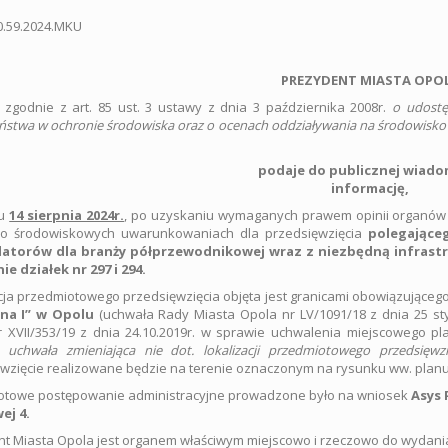
R.6220.59.2024.MKU
PREZYDENT MIASTA OPO
c zgodnie z art. 85 ust. 3 ustawy z dnia 3 października 2008r.
o udostę
ństwa w ochronie środowiska oraz o ocenach oddziaływania na środowisko
podaje do publicznej wiado
informację,
iu
14 sierpnia 2024r.
, po uzyskaniu wymaganych prawem opinii organów
 o środowiskowych uwarunkowaniach dla przedsięwzięcia
polegające
atorów dla branży półprzewodnikowej wraz z niezbędną infrastru
ie działek nr 297 i 29
4.
cja przedmiotowego przedsięwzięcia objęta jest granicami obowiązując
na I” w Opolu
(uchwała Rady Miasta Opola nr LV/1091/18 z dnia 25 sty
 XVII/353/19 z dnia 24.10.2019r. w sprawie uchwalenia miejscowego p
–
uchwała zmieniająca nie dot. lokalizacji przedmiotowego przedsięwzi
wzięcie realizowane będzie na terenie oznaczonym na rysunku ww. plan
otowe postępowanie administracyjne prowadzone było na wniosek
Asys 
ej 4.
t Miasta Opola jest organem właściwym miejscowo i rzeczowo do wydania