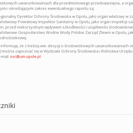
iskowych uwarunkowaniach dla przedmiotowego przedsięwzięcia, a orga
cymi i określającymi zakres ewentualnego raportu są:
gionalny Dyrektor Ochrony Środowiska w Opolu, jako organ właściwy w z
ństwowy Powiatowy Inspektor Sanitarny w Opolu, jako organ inspekcji sa
in. przed niekorzystnym wpływem szkodliwości i uciążliwości środowiskow
ństwowe Gospodarstwo Wodne Wody Polskie Zarząd Zlewni w Opolu, jako
odnościekowej.
informuję, że z treścią ww. decyzji o środowiskowych uwarunkowaniach o
 można zapoznać się w Wydziale Ochrony Środowiska i Rolnictwa Urzędu Mia
-mail:
osr@um.opole.pl
.
zniki