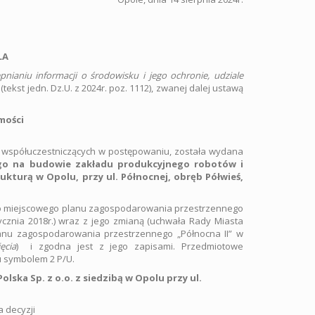
LA
pnianiu informacji o środowisku i jego ochronie, udziale
(tekst jedn. Dz.U. z 2024r. poz. 1112), zwanej dalej ustawą
mości
 współuczestniczących w postępowaniu, została wydana
go na budowie zakładu produkcyjnego robotów i
kturą w Opolu, przy ul. Północnej, obręb Półwieś,
ego miejscowego planu zagospodarowania przestrzennego
cznia 2018r.) wraz z jego zmianą (uchwała Rady Miasta
lanu zagospodarowania przestrzennego „Północna II” w
ęcia
) i zgodna jest z jego zapisami. Przedmiotowe
u symbolem 2 P/U.
Polska Sp. z o.o. z siedzibą w Opolu przy ul.
 decyzji