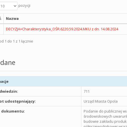
pozycji
Nazwa
DECYZJA+Charakterystyka_OŚR.6220.59.2024.MKU z dn. 14.08.2024
d 1 do 1 z 1 łącznie
dane
acje
odwiedzin:
711
t udostępniający:
Urząd Miasta Opola
 dokumentu:
Podanie do publicznej wi
środowiskowych uwarunk
budowie zakładu produkc
półprzewodnikowej wraz z