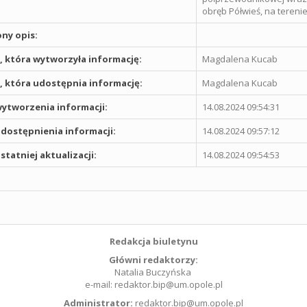
obręb Półwieś, na terenie 
ny opis:
 która wytworzyła informację:
Magdalena Kucab
 która udostępnia informację:
Magdalena Kucab
ytworzenia informacji:
14.08.2024 09:54:31
dostępnienia informacji:
14.08.2024 09:57:12
statniej aktualizacji:
14.08.2024 09:54:53
Redakcja biuletynu
Główni redaktorzy:
Natalia Buczyńska
e-mail: redaktor.bip@um.opole.pl
Administrator:
redaktor.bip@um.opole.pl