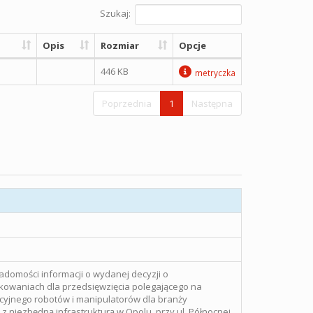
Szukaj:
Opis
Rozmiar
Opcje
446 KB
metryczka
Poprzednia
1
Następna
adomości informacji o wydanej decyzji o
owaniach dla przedsięwzięcia polegającego na
yjnego robotów i manipulatorów dla branży
 niezbędną infrastrukturą w Opolu, przy ul. Północnej,