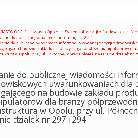
MIASTO OPOLE
Miasto Opole
System Informacji o Środowisku
Dec
anie do publicznej wiadomości informacji
2024
anie do publicznej wiadomości informacji o wydanej decyzji o środowis
ającego na budowie zakładu produkcyjnego robotów i manipulatorów dla
trukturą w Opolu, przy ul. Północnej, obręb Półwieś, na terenie działek nr 29
nie do publicznej wiadomości inform
dowiskowych uwarunkowaniach dla p
egającego na budowie zakładu produ
ipulatorów dla branży półprzewodni
astrukturą w Opolu, przy ul. Północn
nie działek nr 297 i 294