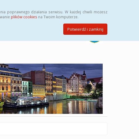
Szukaj
nia poprawnego działania serwisu. W każdej chwili możesz
ywanie
plików cookies
na Twoim komputerze.
Potwierdź i zamknij