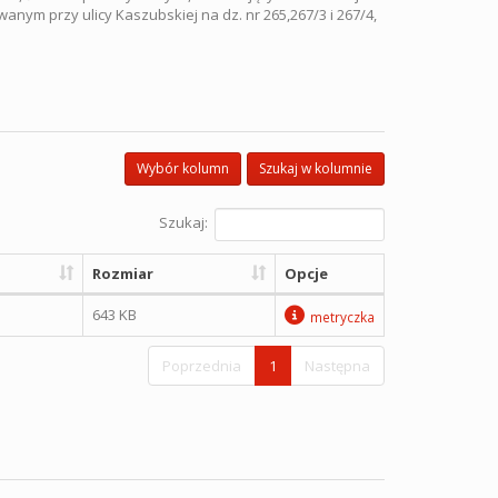
nym przy ulicy Kaszubskiej na dz. nr 265,267/3 i 267/4,
Wybór kolumn
Szukaj w kolumnie
Szukaj:
Rozmiar
Opcje
643 KB
metryczka
Poprzednia
1
Następna