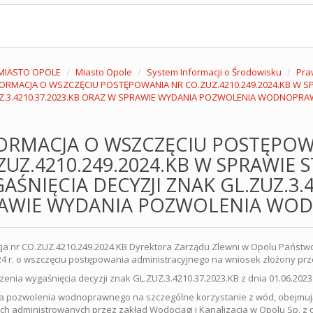
MIASTO OPOLE
Miasto Opole
System Informacji o Środowisku
Pra
FORMACJA O WSZCZĘCIU POSTĘPOWANIA NR CO.ZUZ.4210.249.2024.KB W SP
Z.3.4210.37.2023.KB ORAZ W SPRAWIE WYDANIA POZWOLENIA WODNOPR
ORMACJA O WSZCZĘCIU POSTĘPOW
ZUZ.4210.249.2024.KB W SPRAWIE 
AŚNIĘCIA DECYZJI ZNAK GL.ZUZ.3.
AWIE WYDANIA POZWOLENIA W
ja nr CO.ZUZ.4210.249.2024.KB Dyrektora Zarządu Zlewni w Opolu Pańs
24 r. o wszczęciu postępowania administracyjnego na wniosek złożony przez
dzenia wygaśnięcia decyzji znak GL.ZUZ.3.4210.37.2023.KB z dnia 01.06.2023 
a pozwolenia wodnoprawnego na szczególne korzystanie z wód, obejmuj
ch administrowanych przez zakład Wodociągi i Kanalizacja w Opolu Sp. z 