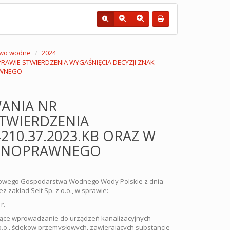
wo wodne
2024
RAWIE STWIERDZENIA WYGAŚNIĘCIA DECYZJI ZNAK
AWNEGO
ANIA NR
STWIERDZENIA
4210.37.2023.KB ORAZ W
ODNOPRAWNEGO
twowego Gospodarstwa Wodnego Wody Polskie z dnia
 zakład Selt Sp. z o.o., w sprawie:
r.
ące wprowadzanie do urządzeń kanalizacyjnych
o.o., ściekow przemysłowych, zawierających substancje