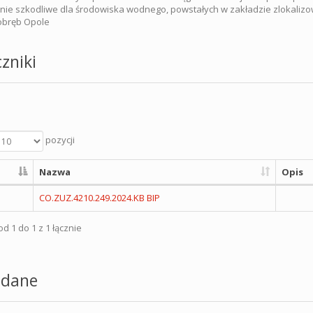
nie szkodliwe dla środowiska wodnego, powstałych w zakładzie zlokalizowa
 obręb Opole
zniki
pozycji
Nazwa
Opis
CO.ZUZ.4210.249.2024.KB BIP
d 1 do 1 z 1 łącznie
dane