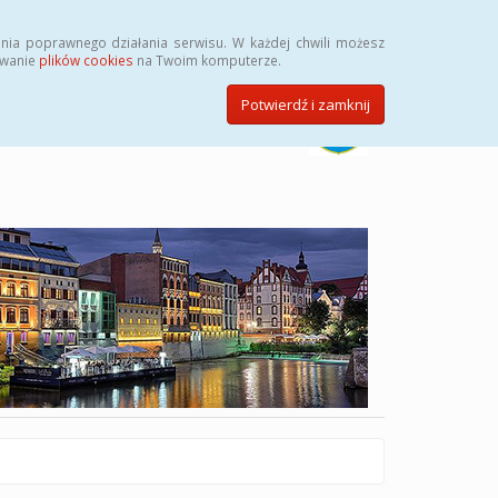
Szukaj
nia poprawnego działania serwisu. W każdej chwili możesz
ywanie
plików cookies
na Twoim komputerze.
Potwierdź i zamknij