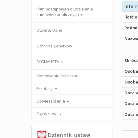
Inform
Plan postępowań o udzielenie
zamówień publicznych
Ilość 
Podmio
Otwarte Dane
Nazwa
Ochrona Zabytków
Skróco
SYGNALISTA
Osoba,
Zamówienia Publiczne
Osoba,
Przetargi
Data w
Obwieszczenia
Data u
Ogłoszenia
Data o