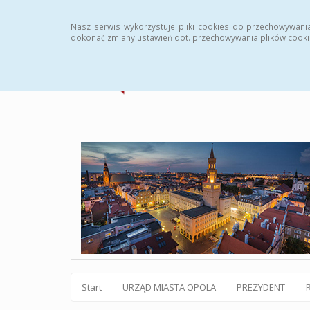
Statystyki
Instrukcja
Rejestr zmian
Archiw
Nasz serwis wykorzystuje pliki cookies do przechowywani
dokonać zmiany ustawień dot. przechowywania plików cooki
Start
URZĄD MIASTA OPOLA
PREZYDENT