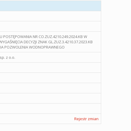
U POSTĘPOWANIA NR CO.ZUZ.4210.249.2024.KB W
YGAŚNIĘCIA DECYZJI ZNAK GL.ZUZ.3.4210.37.2023.KB
NIA POZWOLENIA WODNOPRAWNEGO
p. z o.o.
Rejestr zmian