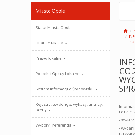
Miasto Opole
Statut Miasta Opola
IN
GL.ZU
Finanse Miasta
Prawo lokalne
INF
CO.
Podatki i Opłaty Lokalne
WYG
SPR
System Informacji o Środowisku
Rejestry, ewidencje, wykazy, analizy,
Informac
oceny
08.08.20
- stwier
Wybory i referenda
- wydani
należący