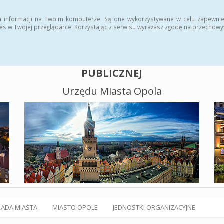
alny BIP
Polityka plików cookies
a informacji na Twoim komputerze. Są one wykorzystywane w celu zapewnie
es w Twojej przeglądarce. Korzystając z serwisu wyrażasz zgodę na przechow
BIULETYN INFORMACJI
PUBLICZNEJ
Urzędu Miasta Opola
RADA MIASTA
MIASTO OPOLE
JEDNOSTKI ORGANIZACYJNE