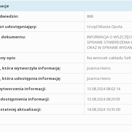
acje
odwiedzin:
868
t udostępniający:
Urząd Miasta Opola
 dokumentu:
INFORMACJA O WSZCZĘCI
SPRAWIE STWIERDZENIA W
ORAZ W SPRAWIE WYDA
ny opis:
Na wniosek zakładu Selt s
 która wytworzyła informację:
Joanna Heins
 która udostępnia informację:
Joanna Heins
ytworzenia informacji:
13.08.2024 08:02:14
dostępnienia informacji:
13.08.2024 08:20:05
statniej aktualizacji:
14.08.2024 10:35:00