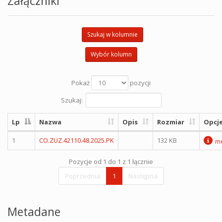
Załączniki
Szukaj w kolumnie
Wybór kolumn
Pokaż
pozycji
Szukaj:
Lp
Nazwa
Opis
Rozmiar
Opcj
1
CO.ZUZ.42110.48.2025.PK
132 KB
me
Pozycje od 1 do 1 z 1 łącznie
Poprzednia
1
Następna
Metadane