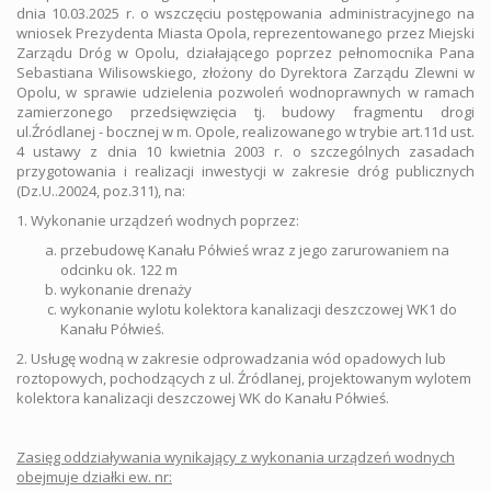
dnia 10.03.2025 r. o wszczęciu postępowania administracyjnego na
wniosek Prezydenta Miasta Opola, reprezentowanego przez Miejski
Zarządu Dróg w Opolu, działającego poprzez pełnomocnika Pana
Sebastiana Wilisowskiego, złożony do Dyrektora Zarządu Zlewni w
Opolu, w sprawie udzielenia pozwoleń wodnoprawnych w ramach
zamierzonego przedsięwzięcia tj. budowy fragmentu drogi
ul.Źródlanej - bocznej w m. Opole, realizowanego w trybie art.11d ust.
4 ustawy z dnia 10 kwietnia 2003 r. o szczególnych zasadach
przygotowania i realizacji inwestycji w zakresie dróg publicznych
(Dz.U..20024, poz.311), na:
1. Wykonanie urządzeń wodnych poprzez:
przebudowę Kanału Półwieś wraz z jego zarurowaniem na
odcinku ok. 122 m
wykonanie drenaży
wykonanie wylotu kolektora kanalizacji deszczowej WK1 do
Kanału Półwieś.
2. Usługę wodną w zakresie odprowadzania wód opadowych lub
roztopowych, pochodzących z ul. Źródlanej, projektowanym wylotem
kolektora kanalizacji deszczowej WK do Kanału Półwieś.
Zasięg oddziaływania wynikający z wykonania urządzeń wodnych
obejmuje działki ew. nr: