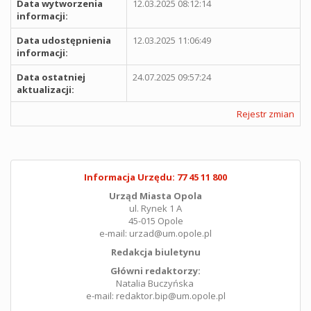
Data wytworzenia
12.03.2025 08:12:14
informacji:
Data udostępnienia
12.03.2025 11:06:49
informacji:
Data ostatniej
24.07.2025 09:57:24
aktualizacji:
Rejestr zmian
Informacja Urzędu: 77 45 11 800
Urząd Miasta Opola
ul. Rynek 1 A
45-015 Opole
e-mail: urzad@um.opole.pl
Redakcja biuletynu
Główni redaktorzy:
Natalia Buczyńska
e-mail: redaktor.bip@um.opole.pl