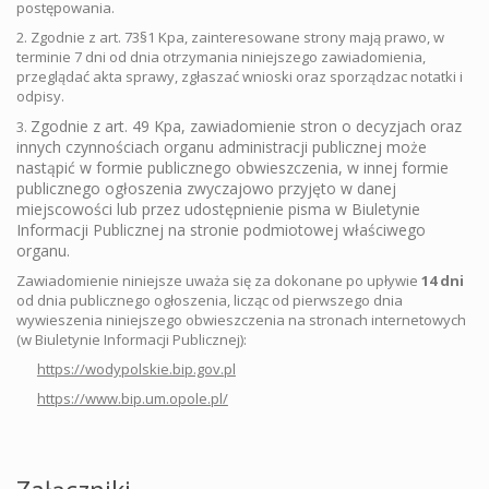
postępowania.
2. Zgodnie z art. 73§1 Kpa, zainteresowane strony mają prawo, w
terminie 7 dni od dnia otrzymania niniejszego zawiadomienia,
przeglądać akta sprawy, zgłaszać wnioski oraz sporządzac notatki i
odpisy.
Zgodnie z art. 49 Kpa, zawiadomienie stron o decyzjach oraz
3.
innych czynnościach organu administracji publicznej może
nastąpić w formie publicznego obwieszczenia, w innej formie
publicznego ogłoszenia zwyczajowo przyjęto w danej
miejscowości lub przez udostępnienie pisma w Biuletynie
Informacji Publicznej na stronie podmiotowej właściwego
organu.
Zawiadomienie niniejsze uważa się za dokonane po upływie
14 dni
od dnia publicznego ogłoszenia, licząc od pierwszego dnia
wywieszenia niniejszego obwieszczenia na stronach internetowych
(w Biuletynie Informacji Publicznej):
https://wodypolskie.bip.gov.pl
https://www.bip.um.opole.pl/