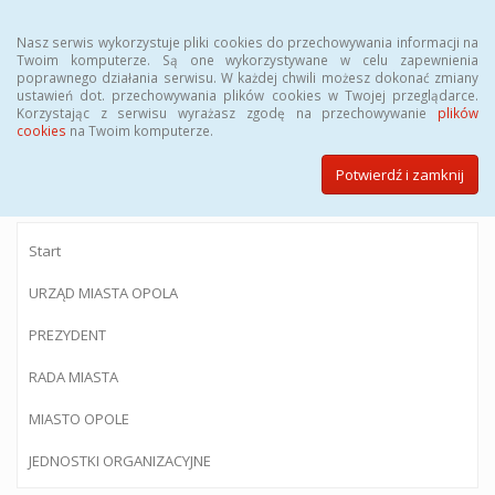
Menu
Nasz serwis wykorzystuje pliki cookies do przechowywania informacji na
Twoim komputerze. Są one wykorzystywane w celu zapewnienia
poprawnego działania serwisu. W każdej chwili możesz dokonać zmiany
ustawień dot. przechowywania plików cookies w Twojej przeglądarce.
Korzystając z serwisu wyrażasz zgodę na przechowywanie
plików
BIULETYN INFORMACJI PUBLICZNEJ
cookies
na Twoim komputerze.
Urzędu Miasta Opola
Potwierdź i zamknij
Start
URZĄD MIASTA OPOLA
PREZYDENT
RADA MIASTA
MIASTO OPOLE
JEDNOSTKI ORGANIZACYJNE