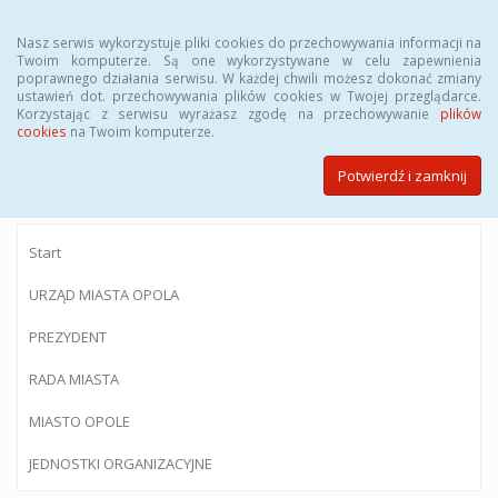
Menu
Nasz serwis wykorzystuje pliki cookies do przechowywania informacji na
Twoim komputerze. Są one wykorzystywane w celu zapewnienia
poprawnego działania serwisu. W każdej chwili możesz dokonać zmiany
ustawień dot. przechowywania plików cookies w Twojej przeglądarce.
Korzystając z serwisu wyrażasz zgodę na przechowywanie
plików
BIULETYN INFORMACJI PUBLICZNEJ
cookies
na Twoim komputerze.
Urzędu Miasta Opola
Potwierdź i zamknij
Start
URZĄD MIASTA OPOLA
PREZYDENT
RADA MIASTA
MIASTO OPOLE
JEDNOSTKI ORGANIZACYJNE