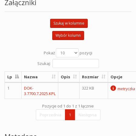
Załączniki
Szukaj w kolumnie
Wybór kolumn
Pokaż
pozycji
Szukaj:
Lp
Nazwa
Opis
Rozmiar
Opcje
1
DOK-
322 KB
metryczka
3.7700.7.2025.KPL
Pozycje od 1 do 1 z 1 łącznie
Poprzednia
1
Następna