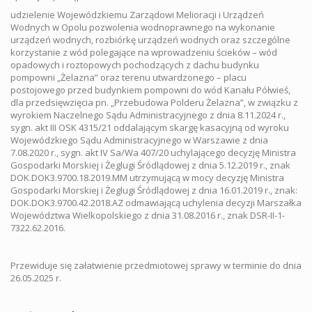
udzielenie Wojewódzkiemu Zarządowi Melioracji i Urządzeń
Wodnych w Opolu pozwolenia wodnoprawnego na wykonanie
urządzeń wodnych, rozbiórkę urządzeń wodnych oraz szczególne
korzystanie z wód polegające na wprowadzeniu ścieków – wód
opadowych i roztopowych pochodzących z dachu budynku
pompowni „Żelazna” oraz terenu utwardzonego – placu
postojowego przed budynkiem pompowni do wód Kanału Półwieś,
dla przedsięwzięcia pn. „Przebudowa Polderu Żelazna”, w związku z
wyrokiem Naczelnego Sądu Administracyjnego z dnia 8.11.2024 r.,
sygn. akt III OSK 4315/21 oddalającym skargę kasacyjną od wyroku
Wojewódzkiego Sądu Administracyjnego w Warszawie z dnia
7.08.2020 r., sygn. akt IV Sa/Wa 407/20 uchylającego decyzję Ministra
Gospodarki Morskiej i Żeglugi Śródlądowej z dnia 5.12.2019 r., znak
DOK.DOK3.9700.18.2019.MM utrzymującą w mocy decyzję Ministra
Gospodarki Morskiej i Żeglugi Śródlądowej z dnia 16.01.2019 r., znak:
DOK.DOK3.9700.42.2018.AZ odmawiającą uchylenia decyzji Marszałka
Województwa Wielkopolskiego z dnia 31.08.2016 r., znak DSR-II-1-
7322.62.2016.
Przewiduje się załatwienie przedmiotowej sprawy w terminie do dnia
26.05.2025 r.