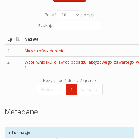
Pokaż
pozycji
Szukaj:
Lp
Nazwa
1
Akcyza oświadczenie
2
Wzór_wniosku_o_zwrot_podatku_akcyzowego_zawartego_w_
1
Pozycje od 1 do 2 z 2 łącznie
Poprzednia
1
Następna
Metadane
Informacje