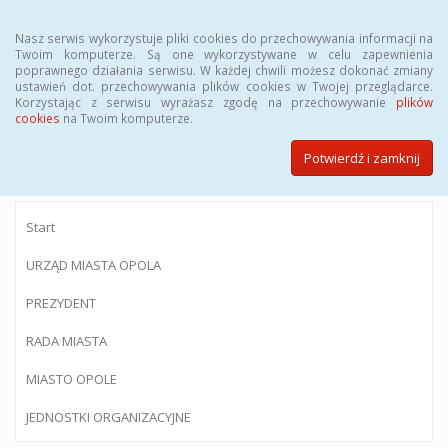
Menu
Nasz serwis wykorzystuje pliki cookies do przechowywania informacji na
Twoim komputerze. Są one wykorzystywane w celu zapewnienia
poprawnego działania serwisu. W każdej chwili możesz dokonać zmiany
ustawień dot. przechowywania plików cookies w Twojej przeglądarce.
Korzystając z serwisu wyrażasz zgodę na przechowywanie
plików
BIULETYN INFORMACJI PUBLICZNEJ
cookies
na Twoim komputerze.
Urzędu Miasta Opola
Potwierdź i zamknij
Start
URZĄD MIASTA OPOLA
PREZYDENT
RADA MIASTA
MIASTO OPOLE
JEDNOSTKI ORGANIZACYJNE