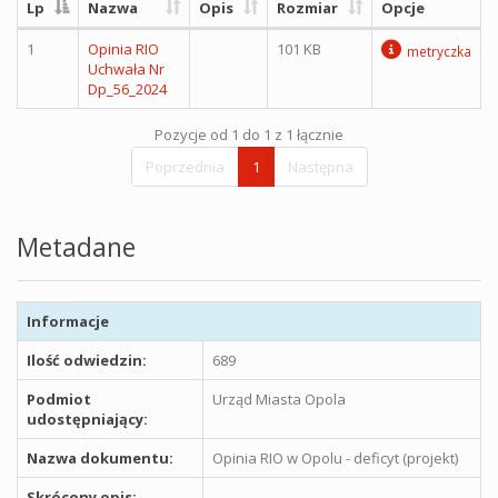
Lp
Nazwa
Opis
Rozmiar
Opcje
1
Opinia RIO
101 KB
metryczka
Uchwała Nr
Dp_56_2024
Pozycje od 1 do 1 z 1 łącznie
Poprzednia
1
Następna
Metadane
Informacje
Ilość odwiedzin:
689
Podmiot
Urząd Miasta Opola
udostępniający:
Nazwa dokumentu:
Opinia RIO w Opolu - deficyt (projekt)
Skrócony opis: