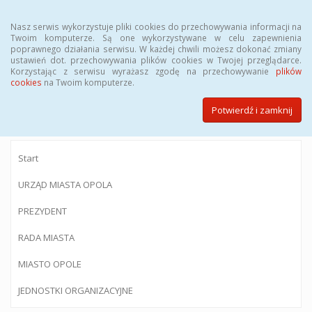
Menu
Nasz serwis wykorzystuje pliki cookies do przechowywania informacji na
Twoim komputerze. Są one wykorzystywane w celu zapewnienia
poprawnego działania serwisu. W każdej chwili możesz dokonać zmiany
ustawień dot. przechowywania plików cookies w Twojej przeglądarce.
Korzystając z serwisu wyrażasz zgodę na przechowywanie
plików
BIULETYN INFORMACJI PUBLICZNEJ
cookies
na Twoim komputerze.
Urzędu Miasta Opola
Potwierdź i zamknij
Start
URZĄD MIASTA OPOLA
PREZYDENT
RADA MIASTA
MIASTO OPOLE
JEDNOSTKI ORGANIZACYJNE