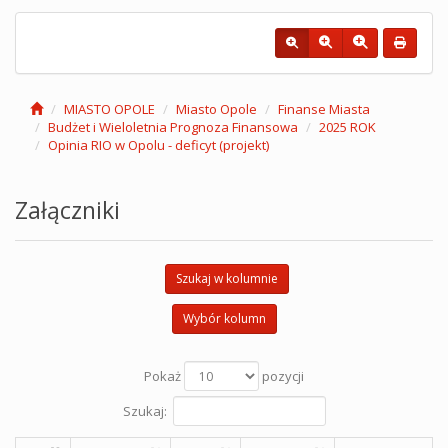
MIASTO OPOLE
Miasto Opole
Finanse Miasta
Budżet i Wieloletnia Prognoza Finansowa
2025 ROK
Opinia RIO w Opolu - deficyt (projekt)
Załączniki
Szukaj w kolumnie
Wybór kolumn
Pokaż
pozycji
Szukaj: