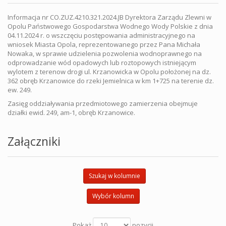
Informacja nr CO.ZUZ.4210.321.2024.JB Dyrektora Zarządu Zlewni w
Opolu Państwowego Gospodarstwa Wodnego Wody Polskie z dnia
04.11.2024 r. o wszczęciu postępowania administracyjnego na
wniosek Miasta Opola, reprezentowanego przez Pana Michała
Nowaka, w sprawie udzielenia pozwolenia wodnoprawnego na
odprowadzanie wód opadowych lub roztopowych istniejącym
wylotem z terenow drogi ul. Krzanowicka w Opolu położonej na dz.
362 obręb Krzanowice do rzeki Jemielnica w km 1+725 na terenie dz.
ew. 249.
Zasięg oddziaływania przedmiotowego zamierzenia obejmuje
działki ewid. 249, am-1, obręb Krzanowice.
Załączniki
Szukaj w kolumnie
Wybór kolumn
Pokaż
pozycji