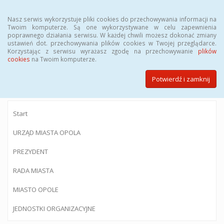
Menu
Nasz serwis wykorzystuje pliki cookies do przechowywania informacji na
Twoim komputerze. Są one wykorzystywane w celu zapewnienia
poprawnego działania serwisu. W każdej chwili możesz dokonać zmiany
ustawień dot. przechowywania plików cookies w Twojej przeglądarce.
Korzystając z serwisu wyrażasz zgodę na przechowywanie
plików
BIULETYN INFORMACJI PUBLICZNEJ
cookies
na Twoim komputerze.
Urzędu Miasta Opola
Potwierdź i zamknij
Start
URZĄD MIASTA OPOLA
PREZYDENT
RADA MIASTA
MIASTO OPOLE
JEDNOSTKI ORGANIZACYJNE