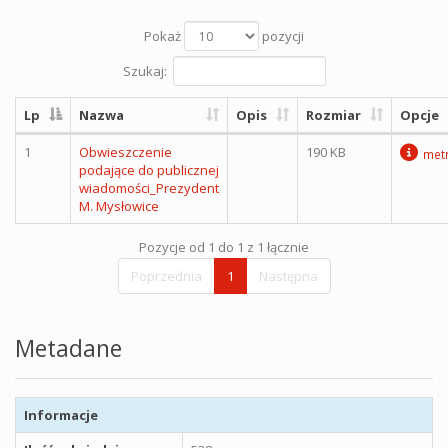
Pokaż
pozycji
Szukaj:
Lp
Nazwa
Opis
Rozmiar
Opcje
1
Obwieszczenie
190 KB
met
podające do publicznej
wiadomości_Prezydent
M. Mysłowice
Pozycje od 1 do 1 z 1 łącznie
Poprzednia
1
Następna
Metadane
Informacje