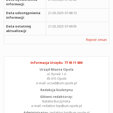
informacji:
Data udostępnienia
21.03.2025 07:48:13
informacji:
Data ostatniej
21.03.2025 07:49:05
aktualizacji:
Rejestr zmian
Informacja Urzędu: 77 45 11 800
Urząd Miasta Opola
ul. Rynek 1 A
45-015 Opole
e-mail: urzad@um.opole.pl
Redakcja biuletynu
Główni redaktorzy:
Natalia Buczyńska
e-mail: redaktor.bip@um.opole.pl
Administrator:
redaktor.bip@um.opole.pl