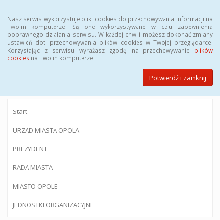
Menu
Nasz serwis wykorzystuje pliki cookies do przechowywania informacji na
Twoim komputerze. Są one wykorzystywane w celu zapewnienia
poprawnego działania serwisu. W każdej chwili możesz dokonać zmiany
ustawień dot. przechowywania plików cookies w Twojej przeglądarce.
Korzystając z serwisu wyrażasz zgodę na przechowywanie
plików
BIULETYN INFORMACJI PUBLICZNEJ
cookies
na Twoim komputerze.
Urzędu Miasta Opola
Potwierdź i zamknij
Start
URZĄD MIASTA OPOLA
PREZYDENT
RADA MIASTA
MIASTO OPOLE
JEDNOSTKI ORGANIZACYJNE