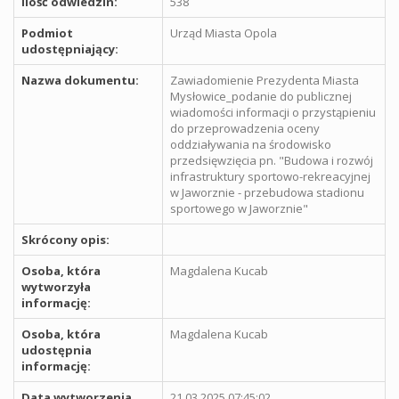
Ilość odwiedzin:
538
Podmiot
Urząd Miasta Opola
udostępniający:
Nazwa dokumentu:
Zawiadomienie Prezydenta Miasta
Mysłowice_podanie do publicznej
wiadomości informacji o przystąpieniu
do przeprowadzenia oceny
oddziaływania na środowisko
przedsięwzięcia pn. "Budowa i rozwój
infrastruktury sportowo-rekreacyjnej
w Jaworznie - przebudowa stadionu
sportowego w Jaworznie"
Skrócony opis:
Osoba, która
Magdalena Kucab
wytworzyła
informację:
Osoba, która
Magdalena Kucab
udostępnia
informację:
Data wytworzenia
21.03.2025 07:45:02