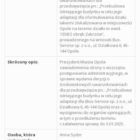
uwarunkowaniach dla
przedsięwzięcia pn.: „Przebudowa
istniejącego budynku w celu jego
adaptacji dla sformułowania działu
lakierni zlokalizowana w miejscowości
Opole na terenie działki nr ewid.
1358/2 obręb Zakrzów”,
prowadzonego na wniosek Bus-
Service sp. z o.o., ul. Działkowa 6, 45-
144 Opole.
Skrócony opis:
Prezydent Miasta Opola
zawiadomienia strony o wszczęciu
postępowania administracyjnego, w
sprawie wydania decyzji o
środowiskowych uwarunkowaniach
dla przedsięwzięcia pn.: „Przebudowa
istniejącego budynku w celu jego
adaptacji dla (Bus-Service sp. z o.o., ul.
Działkowa 6, 45-144 Opole) oraz o
wystąpieniu do organów opiniujących,
w tym o przedłużeniu terminu
r.załatwienia sprawy do 3.01.2025.
Osoba, która
Anna Sydor