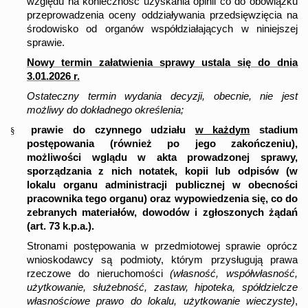
względu na konieczność uzyskania opinii co do obowiązku
przeprowadzenia oceny oddziaływania przedsięwzięcia na
środowisko od organów współdziałających w niniejszej
sprawie.
Nowy termin załatwienia sprawy ustala się do dnia
3.01.2026 r.
Ostateczny termin wydania decyzji, obecnie, nie jest
możliwy do dokładnego określenia;
prawie do czynnego udziału
w każdym
stadium
§
postępowania (również po jego zakończeniu),
możliwości wglądu w akta prowadzonej sprawy,
sporządzania z nich notatek, kopii lub odpisów (w
lokalu organu administracji publicznej w obecności
pracownika tego organu) oraz wypowiedzenia się, co do
zebranych materiałów, dowodów i zgłoszonych żądań
(art. 73 k.p.a.).
Stronami postępowania w przedmiotowej sprawie oprócz
wnioskodawcy są podmioty, którym przysługują prawa
rzeczowe do nieruchomości
(własność, współwłasność,
użytkowanie, służebność, zastaw, hipoteka, spółdzielcze
własnościowe prawo do lokalu, użytkowanie wieczyste)
,