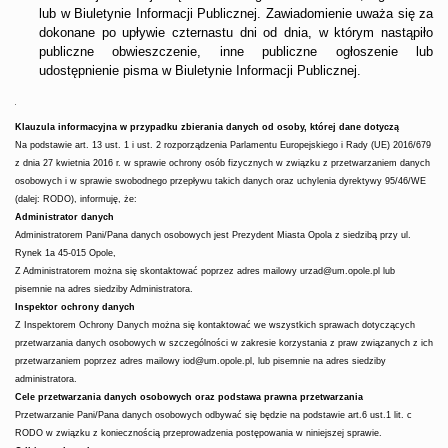
lub w Biuletynie Informacji Publicznej. Zawiadomienie uważa się za
dokonane po upływie czternastu dni od dnia, w którym nastąpiło
publiczne obwieszczenie, inne publiczne ogłoszenie lub
udostępnienie pisma w Biuletynie Informacji Publicznej.
Klauzula informacyjna w przypadku zbierania danych od osoby, której dane dotyczą
Na podstawie art. 13 ust. 1 i ust. 2 rozporządzenia Parlamentu Europejskiego i Rady (UE) 2016/679
z dnia 27 kwietnia 2016 r. w sprawie ochrony osób fizycznych w związku z przetwarzaniem danych
osobowych i w sprawie swobodnego przepływu takich danych oraz uchylenia dyrektywy 95/46/WE
(dalej: RODO), informuję, że:
Administrator danych
Administratorem Pani/Pana danych osobowych jest Prezydent Miasta Opola z siedzibą przy ul.
Rynek 1a 45-015 Opole,
Z Administratorem można się skontaktować poprzez adres mailowy urzad@um.opole.pl lub
pisemnie na adres siedziby Administratora.
Inspektor ochrony danych
Z Inspektorem Ochrony Danych można się kontaktować we wszystkich sprawach dotyczących
przetwarzania danych osobowych w szczególności w zakresie korzystania z praw związanych z ich
przetwarzaniem poprzez adres mailowy iod@um.opole.pl, lub pisemnie na adres siedziby
administratora.
Cele przetwarzania danych osobowych oraz podstawa prawna przetwarzania
Przetwarzanie Pani/Pana danych osobowych odbywać się będzie na podstawie art.
6 ust.1 lit. c
RODO w związku z koniecznością przeprowadzenia postępowania w niniejszej sprawie.