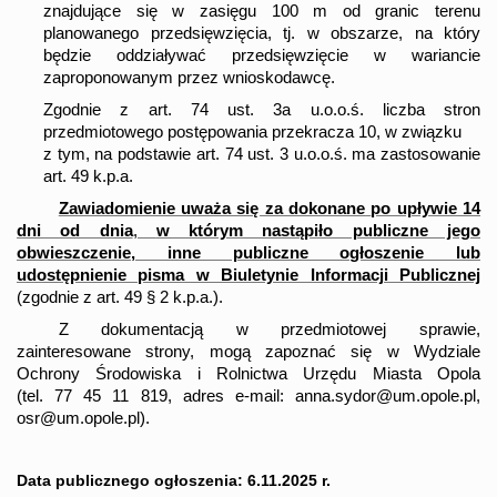
znajdujące się w zasięgu 100 m od granic terenu
planowanego przedsięwzięcia, tj. w obszarze, na który
będzie oddziaływać przedsięwzięcie w wariancie
zaproponowanym przez wnioskodawcę.
Zgodnie z art. 74 ust. 3a u.o.o.ś. liczba stron
przedmiotowego postępowania przekracza 10, w związku
z tym, na podstawie art. 74 ust. 3 u.o.o.ś. ma zastosowanie
art. 49 k.p.a.
Zawiadomienie uważa się za dokonane
po upływie 14
dni od dnia
,
w którym nastąpiło publiczne jego
obwieszczenie, inne publiczne ogłoszenie lub
udostępnienie pisma w Biuletynie Informacji Publicznej
(zgodnie z art. 49 § 2 k.p.a.).
Z dokumentacją w przedmiotowej sprawie,
zainteresowane strony, mogą zapoznać się w Wydziale
Ochrony Środowiska i Rolnictwa Urzędu Miasta Opola
(tel. 77 45 11 819, adres e-mail:
anna.sydor@um.opole.pl
,
osr@um.opole.pl
)
.
Data publicznego ogłoszenia: 6.11.2025 r.