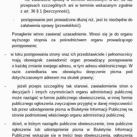
przepisach szczególnych ani w terminie wskazanym zgodnie
z art. 36 § 1 (bezczynność),
·
postępowanie jest prowadzone dłużej niż, jest to niezbędne do
załatwienia sprawy (przewlekłość).
Ponaglenie winno zawierać uzasadnienie. Wnosi się je do organu
wyższego stopnia za pośrednictwem organu prowadzącego
postępowanie;
w toku postępowania strony oraz ich przedstawiciele i pełnomocnicy
-
mają obowiązek zawiadomić organ prowadzący postępowanie
o każdej zmianie swojego adresu, w tym adresu elektronicznego. W
razie zaniedbania ww. obowiązku doręczenie pisma pod
dotychczasowym adresem ma skutek prawny;
jeżeli przepis szczególny tak stanowi, zawiadomienie stron o
-
decyzjach i innych czynnościach organu administracji publicznej
może nastąpić w formie publicznego obwieszczenia, w innej formie
publicznego ogłoszenia zwyczajowo przyjętej w danej miejscowości
lub przez udostępnienie pisma w Biuletynie Informacji Publicznej na
stronie podmiotowej właściwego organu administracji publicznej;
dzień, w którym nastąpiło publiczne obwieszczenie, inne publiczne
-
ogłoszenie lub udostępnienie pisma w Biuletynie Informacji
Publicznej wskazuje się w treści tego obwieszczenia, ogłoszenia