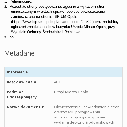
Pełnomocnik.
1.
Pozostałe strony postępowania, zgodnie z wykazem stron
2.
umieszczonym w aktach sprawy,
poprzez obwieszczenie
zamieszczone na stronie BIP UM Opole
(
https://www.bip.um.opole.pl/miasto-opole,42_522
) oraz na tablicy
ogłoszeń znajdującej się w budynku Urzędu Miasta Opola, przy
Wydziale Ochrony Środowiska i Rolnictwa.
aa.
3.
Metadane
Informacje
Ilość odwiedzin:
403
Podmiot
Urząd Miasta Opola
udostępniający:
Nazwa dokumentu:
Obwieszczenie - zawiadomienie stron
o wszczęciu postępowania
administracyjnego, w sprawie
wydania decyzji o środowiskowych