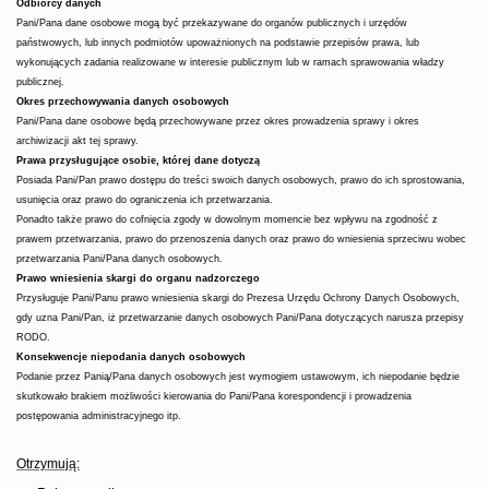
Odbiorcy danych
Pani/Pana dane osobowe mogą być przekazywane do organów publicznych i urzędów
państwowych, lub innych podmiotów upoważnionych na podstawie przepisów prawa, lub
wykonujących zadania realizowane w interesie publicznym lub w ramach sprawowania władzy
publicznej.
Okres przechowywania danych osobowych
Pani/Pana dane osobowe będą przechowywane przez okres
prowadzenia sprawy i okres
archiwizacji akt tej sprawy.
Prawa przysługujące osobie, której dane dotyczą
Posiada Pani/Pan prawo dostępu do treści swoich danych osobowych, prawo do ich sprostowania,
usunięcia oraz prawo do ograniczenia ich przetwarzania.
Ponadto także prawo do cofnięcia zgody w dowolnym momencie bez wpływu na zgodność z
prawem przetwarzania, prawo do przenoszenia danych oraz prawo do wniesienia sprzeciwu wobec
przetwarzania Pani/Pana danych osobowych.
Prawo wniesienia skargi do organu nadzorczego
Przysługuje Pani/Panu prawo wniesienia skargi do Prezesa Urzędu Ochrony Danych Osobowych,
gdy uzna Pani/Pan, iż przetwarzanie danych osobowych Pani/Pana dotyczących narusza przepisy
RODO.
Konsekwencje niepodania danych osobowych
Podanie przez Panią/Pana danych osobowych jest wymogiem ustawowym, ich niepodanie będzie
skutkowało brakiem możliwości kierowania do Pani/Pana korespondencji i prowadzenia
postępowania administracyjnego itp.
Otrzymują: