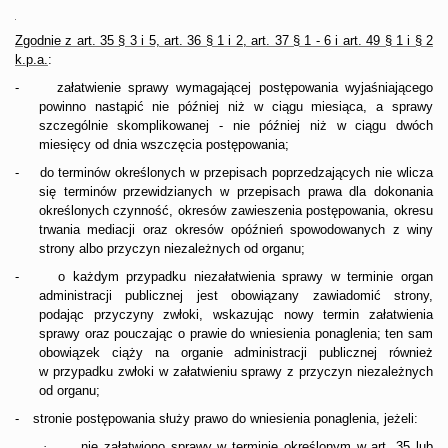
Zgodnie z art. 35 § 3 i 5, art. 36 § 1 i 2, art. 37 § 1 - 6 i art. 49 § 1 i § 2
k.p.a.
:
załatwienie sprawy wymagającej postępowania wyjaśniającego
-
powinno nastąpić nie później niż w ciągu miesiąca, a sprawy
szczególnie skomplikowanej - nie później niż w ciągu dwóch
miesięcy od dnia wszczęcia postępowania;
do terminów określonych w przepisach poprzedzających nie wlicza
-
się terminów przewidzianych w przepisach prawa dla dokonania
określonych czynność, okresów zawieszenia postępowania, okresu
trwania mediacji oraz okresów opóźnień spowodowanych z winy
strony albo przyczyn niezależnych od organu;
o każdym przypadku niezałatwienia sprawy w terminie organ
-
administracji publicznej jest obowiązany zawiadomić strony,
podając przyczyny zwłoki, wskazując nowy termin załatwienia
sprawy oraz pouczając o prawie do wniesienia ponaglenia; ten sam
obowiązek ciąży na organie administracji publicznej również
w przypadku zwłoki w załatwieniu sprawy z przyczyn niezależnych
od organu;
stronie postępowania służy prawo do wniesienia ponaglenia, jeżeli:
-
·
nie załatwiono sprawy w terminie określonym w art. 35 lub