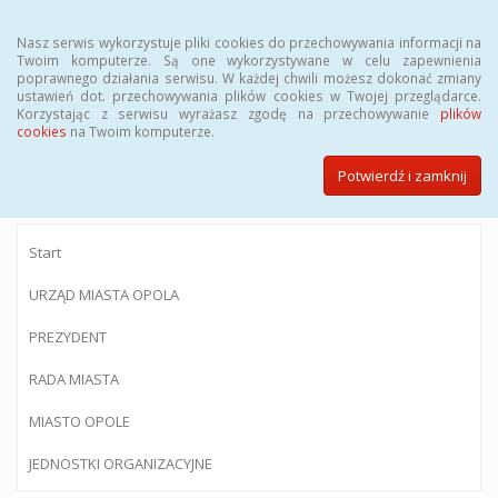
Menu
Nasz serwis wykorzystuje pliki cookies do przechowywania informacji na
Twoim komputerze. Są one wykorzystywane w celu zapewnienia
poprawnego działania serwisu. W każdej chwili możesz dokonać zmiany
ustawień dot. przechowywania plików cookies w Twojej przeglądarce.
Korzystając z serwisu wyrażasz zgodę na przechowywanie
plików
BIULETYN INFORMACJI PUBLICZNEJ
cookies
na Twoim komputerze.
Urzędu Miasta Opola
Potwierdź i zamknij
Start
URZĄD MIASTA OPOLA
PREZYDENT
RADA MIASTA
MIASTO OPOLE
JEDNOSTKI ORGANIZACYJNE