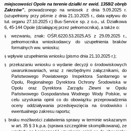
miejscowości Opole na terenie działki nr ewid. 1358/2 obręb
Zakrzów”
, prowadzonego na wniosek z dnia 9.09.2025 r.
(uzupełniony przy piśmie z dnia 21.10.2025 r., data wpływu do
tut. organu 27.10.2025 r.) Bus-Service sp. z o.o., ul. Działkowa
6, 45-144 Opole (działającej przez pełnomocnika), a także o:
wezwaniu, znak: OŚR.6220.53.2025.AS z 29.09.2025 r.,
§
pełnomocnika wnioskodawcy do uzupełnienia braków
formalnych ww. wniosku;
wpływie uzupełnienia wniosku (pismo dnia 21.10.2025 r.);
§
przekazaniu wniosku o wydanie decyzji o środowiskowych
§
uwarunkowaniach, wraz z niezbędnymi załącznikami, do
Państwowego Powiatowego Inspektora Sanitarnego w
Opolu, Regionalnego Dyrektora Ochrony Środowiska w
Opolu oraz Dyrektora Zarządu Zlewni w Opolu
Państwowego Gospodarstwa Wodnego Wody Polskie, w
celu uzyskania opinii co do obowiązku przeprowadzenia
oceny oddziaływania przedsięwzięcia na środowisko i
ewentualnego zakresu raportu;
braku możliwości załatwienia sprawy w terminie wskazanym
§
w art.
35 § 3 k.p.a. (sprawa szczególnie skomplikowana)
, ze