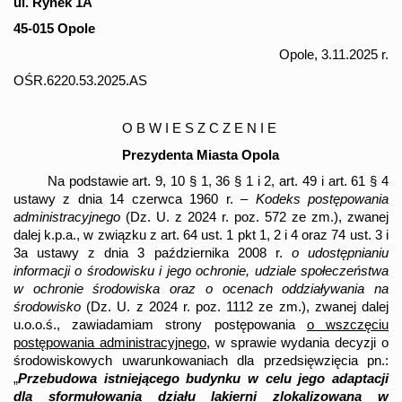
ul. Rynek 1A
45-015 Opole
Opole, 3.11.2025 r.
OŚR.6220.53.2025.AS
OBWIESZCZENIE
Prezydenta Miasta Opola
Na podstawie art. 9, 10 § 1, 36 § 1 i 2, art. 49 i art. 61 § 4
ustawy z dnia 14 czerwca 1960 r. –
Kodeks postępowania
administracyjnego
(Dz. U. z 2024 r. poz. 572 ze zm.), zwanej
dalej k.p.a., w związku z art. 64 ust. 1 pkt 1, 2 i 4 oraz 74 ust. 3 i
3a ustawy z dnia 3 października 2008 r.
o udostępnianiu
informacji o środowisku
i jego ochronie, udziale społeczeństwa
w ochronie środowiska oraz o ocenach oddziaływania na
środowisko
(Dz. U. z 2024 r. poz. 1112 ze zm.), zwanej dalej
u.o.o.ś., zawiadamiam strony postępowania
o wszczęciu
postępowania administracyjnego
, w sprawie wydania decyzji o
środowiskowych uwarunkowaniach dla przedsięwzięcia pn.:
„
Przebudowa istniejącego budynku w celu jego adaptacji
dla sformułowania działu lakierni zlokalizowana w