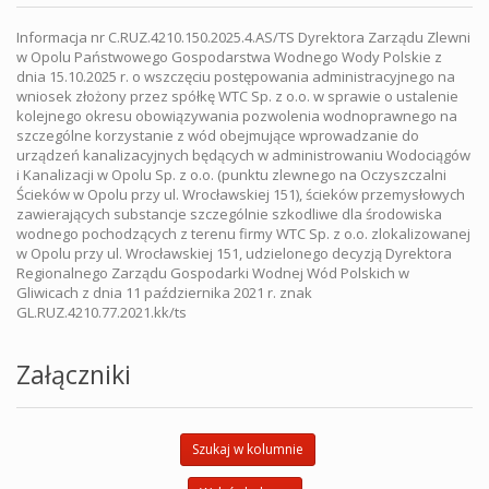
Informacja nr C.RUZ.4210.150.2025.4.AS/TS Dyrektora Zarządu Zlewni
w Opolu Państwowego Gospodarstwa Wodnego Wody Polskie z
dnia 15.10.2025 r. o wszczęciu postępowania administracyjnego na
wniosek złożony przez spółkę WTC Sp. z o.o. w sprawie o ustalenie
kolejnego okresu obowiązywania pozwolenia wodnoprawnego na
szczególne korzystanie z wód obejmujące wprowadzanie do
urządzeń kanalizacyjnych będących w administrowaniu Wodociągów
i Kanalizacji w Opolu Sp. z o.o. (punktu zlewnego na Oczyszczalni
Ścieków w Opolu przy ul. Wrocławskiej 151), ścieków przemysłowych
zawierających substancje szczególnie szkodliwe dla środowiska
wodnego pochodzących z terenu firmy WTC Sp. z o.o. zlokalizowanej
w Opolu przy ul. Wrocławskiej 151, udzielonego decyzją Dyrektora
Regionalnego Zarządu Gospodarki Wodnej Wód Polskich w
Gliwicach z dnia 11 października 2021 r. znak
GL.RUZ.4210.77.2021.kk/ts
Załączniki
Szukaj w kolumnie