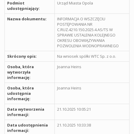
Podmiot
Urząd Miasta Opola
udostępniający:
Nazwa dokumentu:
INFORMACJA O WSZCZĘCIU
POSTĘPOWANIA NR
C.RUZ.4210.150.2025.4.AS/TS W
SPRAWIE USTALENIA KOLEJNEGO
OKRESU OBOWIĄZYWANIA
POZWOLENIA WODNOPRAWNEGO
Skrócony opis:
Na wniosek spółki WTC Sp. z o.o.
Osoba, która
Joanna Heins
wytworzyła
informację:
Osoba, która
Joanna Heins
udostępnia
informację:
Data wytworzenia
21.10.2025 10:05:21
informacji:
Data udostępnienia
21.10.2025 10:33:38
informacji: