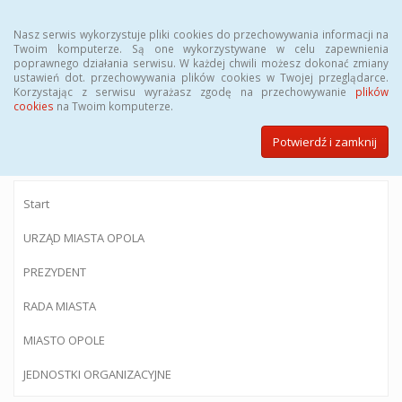
Menu
Nasz serwis wykorzystuje pliki cookies do przechowywania informacji na
Twoim komputerze. Są one wykorzystywane w celu zapewnienia
poprawnego działania serwisu. W każdej chwili możesz dokonać zmiany
ustawień dot. przechowywania plików cookies w Twojej przeglądarce.
Korzystając z serwisu wyrażasz zgodę na przechowywanie
plików
BIULETYN INFORMACJI PUBLICZNEJ
cookies
na Twoim komputerze.
Urzędu Miasta Opola
Potwierdź i zamknij
Start
URZĄD MIASTA OPOLA
PREZYDENT
RADA MIASTA
MIASTO OPOLE
JEDNOSTKI ORGANIZACYJNE