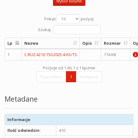
Wybór kolumn
Pokaż
pozycji
Szukaj:
Lp
Nazwa
Opis
Rozmiar
Op
1
C.RUZ.4210.150.2025.4.AS/TS
174 KB
Pozycje od 1 do 1 z 1 łącznie
Poprzednia
1
Następna
Metadane
Informacje
Ilość odwiedzin:
410