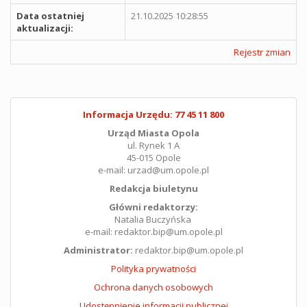
Data ostatniej
21.10.2025 10:28:55
aktualizacji:
Rejestr zmian
Informacja Urzędu: 77 45 11 800
Urząd Miasta Opola
ul. Rynek 1 A
45-015 Opole
e-mail: urzad@um.opole.pl
Redakcja biuletynu
Główni redaktorzy:
Natalia Buczyńska
e-mail: redaktor.bip@um.opole.pl
Administrator:
redaktor.bip@um.opole.pl
Polityka prywatności
Ochrona danych osobowych
Udostępnienie informacji publicznej