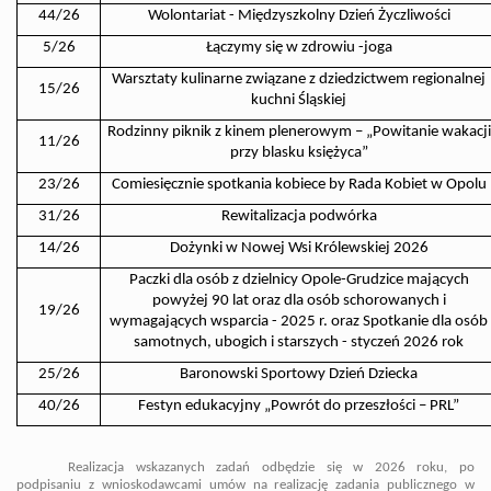
44/26
Wolontariat - Międzyszkolny Dzień Życzliwości
5/26
Łączymy się w zdrowiu -joga
Warsztaty kulinarne związane z dziedzictwem regionalnej
15/26
kuchni Śląskiej
Rodzinny piknik z kinem plenerowym – „Powitanie wakacji
11/26
przy blasku księżyca”
23/26
Comiesięcznie spotkania kobiece by Rada Kobiet w Opolu
31/26
Rewitalizacja podwórka
14/26
Dożynki w Nowej Wsi Królewskiej 2026
Paczki dla osób z dzielnicy Opole-Grudzice mających
powyżej 90 lat oraz dla osób schorowanych i
19/26
wymagających wsparcia - 2025 r. oraz Spotkanie dla osób
samotnych, ubogich i starszych - styczeń 2026 rok
25/26
Baronowski Sportowy Dzień Dziecka
40/26
Festyn edukacyjny „Powrót do przeszłości – PRL”
Realizacja wskazanych zadań odbędzie się w 2026 roku, po
podpisaniu z wnioskodawcami umów na realizację zadania publicznego w