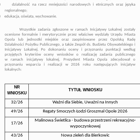
)
działalność na rzecz mniejszości narodowych i etnicznych oraz języka
regionalnego;
)
edukacja, oświata, wychowanie.
Wszystkie zadania zgłoszone w ramach Inicjatywy Lokalnej zostały
ocenione formalnie i merytorycznie przez właściwe wydziały Urzędu Miasta
Opola lub jednostki miejskie oraz zaopiniowane przez Opolską Radę
Działalności Pożytku Publicznego, a także Zespół ds. Budżetu Obywatelskiego i
Inicjatywy Lokalnej. P
o dokonaniu oceny i przyznaniu punktacji według
przyjętych kryteriów oceny wniosków o realizację zadania publicznego
w ramach inicjatywy lokalnej, Prezydent Miasta Opola zdecydował o
przyznaniu wsparcia i realizacji w 2026 roku następujących inicjatyw
lokalnych:
NR
TYTUŁ WNIOSKU
WNIOSKU
32/26
Ważni dla Siebie, Uważni na Innych
49/26
Regaty Smoczych Łodzi Groszmal Opole 2026
Malinowa Świetlica - budowa przestrzeni rekreacyjno-
17/26
wypoczynkowej
43/26
Nowa zieleń dla Bierkowic