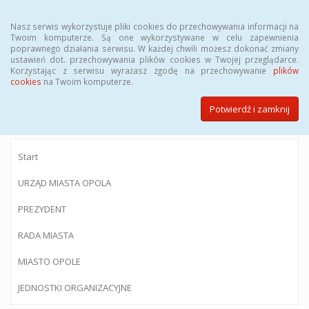
Menu
Nasz serwis wykorzystuje pliki cookies do przechowywania informacji na
Twoim komputerze. Są one wykorzystywane w celu zapewnienia
poprawnego działania serwisu. W każdej chwili możesz dokonać zmiany
ustawień dot. przechowywania plików cookies w Twojej przeglądarce.
Korzystając z serwisu wyrażasz zgodę na przechowywanie
plików
BIULETYN INFORMACJI PUBLICZNEJ
cookies
na Twoim komputerze.
Urzędu Miasta Opola
Potwierdź i zamknij
Start
URZĄD MIASTA OPOLA
PREZYDENT
RADA MIASTA
MIASTO OPOLE
JEDNOSTKI ORGANIZACYJNE