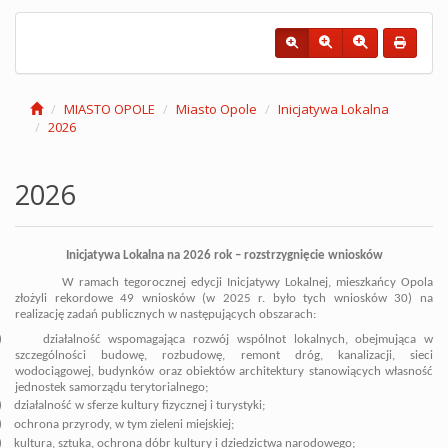
MIASTO OPOLE
Miasto Opole
Inicjatywa Lokalna
2026
2026
Inicjatywa Lokalna na 2026 rok – rozstrzygnięcie wniosków
W ramach tegorocznej edycji Inicjatywy Lokalnej, mieszkańcy Opola
złożyli rekordowe 49 wniosków (w 2025 r. było tych wniosków 30) na
realizację zadań publicznych w następujących obszarach:
)
działalność wspomagająca rozwój wspólnot lokalnych, obejmująca w
szczególności budowę, rozbudowę, remont dróg, kanalizacji, sieci
wodociągowej, budynków oraz obiektów architektury stanowiących własność
jednostek samorządu terytorialnego;
)
działalność w sferze kultury fizycznej i turystyki;
)
ochrona przyrody, w tym zieleni miejskiej;
)
kultura, sztuka, ochrona dóbr kultury i dziedzictwa narodowego;