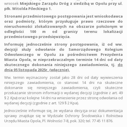
wniosek
Miejskiego Zarządu Dróg z siedzibą w Opolu przy ul.
płk. Witolda Pileckiego 1.
Stronami przedmiotowego postępowania jest wnioskodawca
oraz podmioty, którym przysługuje prawo rzeczowe do
nieruchomości zlokalizowanych na obszarze położonym w
odległości 100 m od granicy terenu lokalizacji
przedmiotowego przedsięwzięcia.
Informuję jednocześnie strony postępowania, iż od ww.
decyzji służy odwołanie do Samorządowego Kolegium
Odwoławczego w Opolu za pośrednictwem Prezydenta
Miasta Opola, w nieprzekraczalnym terminie 14 dni od daty
skutecznego dokonania niniejszego zawiadomienia, tj.
do
dnia 05 listopada 2025r. (włącznie).
Ww. termin wyznaczony został jako 28 dni od daty wywieszenia
niniejszego zawiadomienia, co stanowi: 14 dni na skuteczne
dokonanie się niniejszego zawiadomienia, czyli skuteczne
przekazanie stronom informacji o wydanej decyzji (zgodnie z art. 49
§ 2
Kpa
) oraz kolejne 14 dni na wniesienie przez stronę odwołania od
wydanej decyzji (zgodnie z art. 129 § 2 Kpa).
Jednocześnie informuje się, że wydana decyzja oraz dokumentacja
sprawy znajduje się w Wydziale Ochrony Środowiska i Rolnictwa
Urzędu Miasta Opola, Pl. Wolności 7-8, pok. 320; tel. 77 45 11 876.