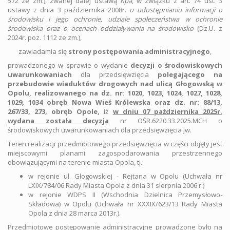
572 ze zm.), zwanej dalej ustawą
Kpa
, w związku z art. 74 ust. 3
ustawy z dnia 3 października 2008r.
o udostępnianiu informacji o
środowisku i jego ochronie, udziale społeczeństwa w ochronie
środowiska oraz o ocenach oddziaływania na środowisko
(Dz.U. z
2024r. poz. 1112 ze zm.),
zawiadamia się
strony postępowania administracyjnego
,
prowadzonego w sprawie o wydanie
decyzji o środowiskowych
uwarunkowaniach
dla przedsięwzięcia
polegającego na
przebudowie wiaduktów drogowych nad ulicą Głogowską w
Opolu, realizowanego na dz. nr: 1020, 1023, 1024, 1027, 1028,
1029, 1034 obręb Nowa Wieś Królewska oraz dz. nr: 88/13,
267/33, 273, obręb Opole,
iż
w dniu 07 października 2025r.
wydana została decyzja
nr OŚR.6220.33.2025.MCH o
środowiskowych uwarunkowaniach dla przedsięwzięcia jw.
Teren realizacji przedmiotowego przedsięwzięcia w części objęty jest
miejscowymi planami zagospodarowania przestrzennego
obowiązującymi na terenie miasta Opola, tj.:
w rejonie ul. Głogowskiej - Rejtana w Opolu (Uchwała nr
LXIX/784/06 Rady Miasta Opola z dnia 31 sierpnia 2006 r.)
w rejonie WDPS II (Wschodnia Dzielnica Przemysłowo-
Składowa) w Opolu (Uchwała nr XXXIX/623/13 Rady Miasta
Opola z dnia 28 marca 2013r.).
Przedmiotowe postępowanie administracyjne prowadzone było na