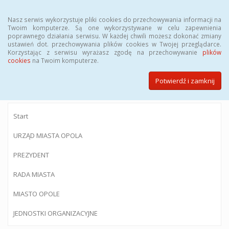
Menu
Nasz serwis wykorzystuje pliki cookies do przechowywania informacji na
Twoim komputerze. Są one wykorzystywane w celu zapewnienia
poprawnego działania serwisu. W każdej chwili możesz dokonać zmiany
ustawień dot. przechowywania plików cookies w Twojej przeglądarce.
Korzystając z serwisu wyrażasz zgodę na przechowywanie
plików
BIULETYN INFORMACJI PUBLICZNEJ
cookies
na Twoim komputerze.
Urzędu Miasta Opola
Potwierdź i zamknij
Start
URZĄD MIASTA OPOLA
PREZYDENT
RADA MIASTA
MIASTO OPOLE
JEDNOSTKI ORGANIZACYJNE