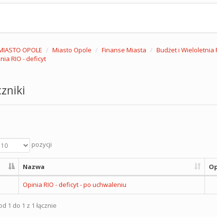
MIASTO OPOLE
Miasto Opole
Finanse Miasta
Budżet i Wieloletni
nia RIO - deficyt
zniki
pozycji
Nazwa
Op
Opinia RIO - deficyt - po uchwaleniu
d 1 do 1 z 1 łącznie