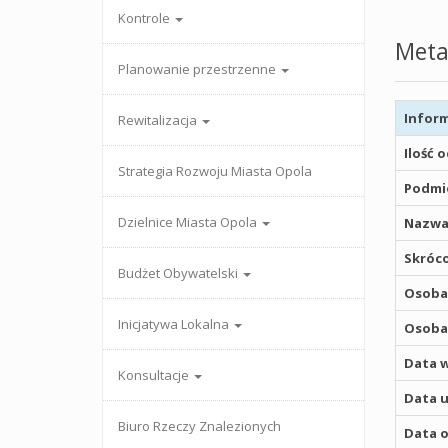
Kontrole
Meta
Planowanie przestrzenne
Inform
Rewitalizacja
Ilość 
Strategia Rozwoju Miasta Opola
Podmio
Dzielnice Miasta Opola
Nazwa
Skróco
Budżet Obywatelski
Osoba,
Inicjatywa Lokalna
Osoba,
Data w
Konsultacje
Data u
Biuro Rzeczy Znalezionych
Data o