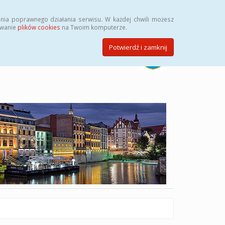
Szukaj
nia poprawnego działania serwisu. W każdej chwili możesz
ywanie
plików cookies
na Twoim komputerze.
Potwierdź i zamknij