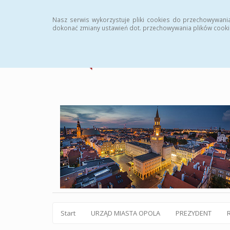
Statystyki
Instrukcja
Rejestr zmian
Archiw
Nasz serwis wykorzystuje pliki cookies do przechowywani
dokonać zmiany ustawień dot. przechowywania plików cooki
Start
URZĄD MIASTA OPOLA
PREZYDENT