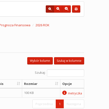
a Prognoza Finansowa
2026 ROK
Wybór kolumn
Szukaj w kolumnie
Szukaj:
is
Rozmiar
Opcje
100 KB
metryczka
Poprzednia
1
Następna