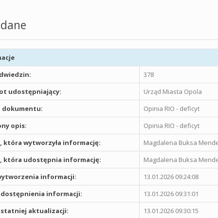
dane
acje
odwiedzin:
378
t udostępniający:
Urząd Miasta Opola
 dokumentu:
Opinia RIO - deficyt
ny opis:
Opinia RIO - deficyt
 która wytworzyła informację:
Magdalena Buksa Mende
 która udostępnia informację:
Magdalena Buksa Mende
ytworzenia informacji:
13.01.2026 09:24:08
dostępnienia informacji:
13.01.2026 09:31:01
statniej aktualizacji:
13.01.2026 09:30:15