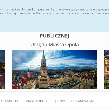
alny BIP
Polityka plików cookies
a informacji na Twoim komputerze. Są one wykorzystywane w celu zapewnie
es w Twojej przeglądarce. Korzystając z serwisu wyrażasz zgodę na przechow
BIULETYN INFORMACJI
PUBLICZNEJ
Urzędu Miasta Opola
RADA MIASTA
MIASTO OPOLE
JEDNOSTKI ORGANIZACYJNE