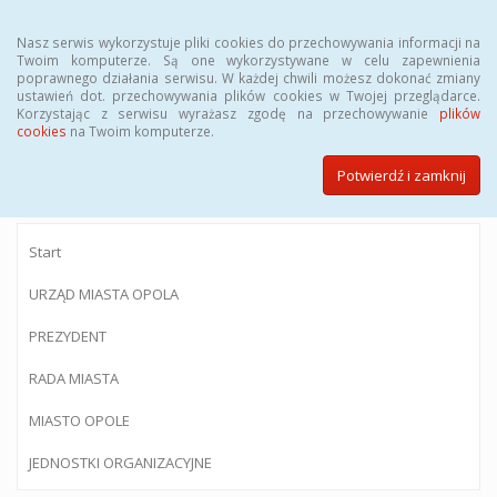
Menu
Nasz serwis wykorzystuje pliki cookies do przechowywania informacji na
Twoim komputerze. Są one wykorzystywane w celu zapewnienia
poprawnego działania serwisu. W każdej chwili możesz dokonać zmiany
ustawień dot. przechowywania plików cookies w Twojej przeglądarce.
Korzystając z serwisu wyrażasz zgodę na przechowywanie
plików
BIULETYN INFORMACJI PUBLICZNEJ
cookies
na Twoim komputerze.
Urzędu Miasta Opola
Potwierdź i zamknij
Start
URZĄD MIASTA OPOLA
PREZYDENT
RADA MIASTA
MIASTO OPOLE
JEDNOSTKI ORGANIZACYJNE