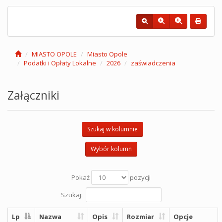
MIASTO OPOLE
Miasto Opole
Podatki i Opłaty Lokalne
2026
zaświadczenia
Załączniki
Szukaj w kolumnie
Wybór kolumn
Pokaż
pozycji
Szukaj:
Lp
Nazwa
Opis
Rozmiar
Opcje