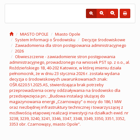
MIASTO OPOLE
Miasto Opole
System Informacji o Środowisku
Decyzje środowiskowe
Zawiadomienia dla stron postępowania administracyjnego
2026
Obwieszczenie - zawiadomienie stron postępowania
administracyjnego, prowadzonego na wniosek PST sp. z o.o., al.
Roździeńskiego 1B, 40-202 Katowice, w której imieniu działa
pełnomocnik, że w dniu 23 stycznia 2026 r. została wydana
decyzja o środowiskowych uwarunkowaniach znak:
OŚR.6220.51.2025.AS, stwierdzająca brak potrzeby
przeprowadzenia oceny oddziaływania na środowisko dla
przedsięwzięcia pn.: „Budowa instalacji służącej do
magazynowania energii „Czarnowąsy” o mocy do 186,1 MW
oraz niezbędnej infrastruktury technicznej i towarzyszącej z
możliwością etapowej realizacji inwestycji na działkach ewid. nr
3238, 3239, 3240, 3241, 3346, 3347, 3348, 3349, 3350, 3351, 3352,
3353 obr. Czarnowąsy, miasto Opole”.