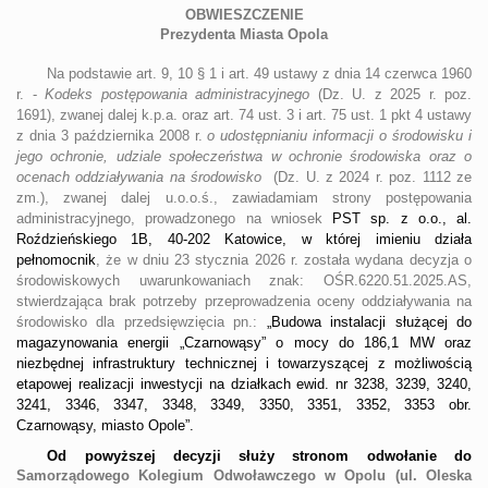
OBWIESZCZENIE
Prezydenta Miasta Opola
Na podstawie art. 9, 10 § 1 i art. 49 ustawy z dnia 14 czerwca 1960
r. -
Kodeks postępowania administracyjnego
(Dz. U. z 2025 r. poz.
1691), zwanej dalej k.p.a. oraz art. 74 ust. 3 i art. 75 ust. 1 pkt 4 ustawy
z dnia 3 października 2008 r.
o udostępnianiu informacji o środowisku i
jego ochronie, udziale społeczeństwa w ochronie środowiska oraz o
ocenach oddziaływania na środowisko
(Dz. U. z 2024 r. poz. 1112 ze
zm.), zwanej dalej u.o.o.ś., zawiadamiam strony postępowania
administracyjnego, prowadzonego na wniosek
PST sp. z o.o., al.
Roździeńskiego 1B, 40-202 Katowice, w której imieniu działa
pełnomocnik
, że w dniu 23 stycznia 2026 r. została wydana decyzja o
środowiskowych uwarunkowaniach znak: OŚR.6220.51.2025.AS,
stwierdzająca brak potrzeby przeprowadzenia oceny oddziaływania na
środowisko dla przedsięwzięcia
pn.:
„
Budowa instalacji służącej do
magazynowania energii „Czarnowąsy” o mocy do 186,1 MW oraz
niezbędnej infrastruktury technicznej i towarzyszącej z możliwością
etapowej realizacji inwestycji na działkach ewid. nr 3238, 3239, 3240,
3241, 3346, 3347, 3348, 3349, 3350, 3351, 3352, 3353 obr.
Czarnowąsy, miasto Opole”.
Od powyższej decyzji służy stronom odwołanie do
Samorządowego Kolegium Odwoławczego w Opolu (ul. Oleska