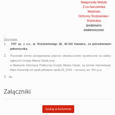
Małgorzata Widuto
Z-ca Naczelnika
Wydziału
Ochrony Środowiska i
Rolnictwa
/podpisano
elektronicznie/
Otrzymują
:
1.
PST sp. z o.o., al. Roździeńskiego 1B, 40-202 Katowice, za pośrednictwem
pełnomocnika.
2.
Pozostałe strony postępowania poprzez obwieszczenie wywieszone na tablicy
ogłoszeń Urzędu Miasta Opola oraz
w Biuletynie Informacji Publicznej Urzędu Miasta Opola, na stronie internetowej:
https://www.bip.um.opole.pl/miasto-opole,42_6703 – na mocy art. 49 k.p.a.
3.
Aa.
Załączniki
Szukaj w kolumnie