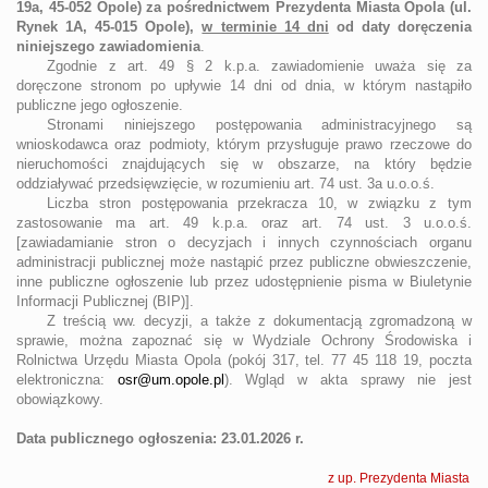
19a, 45-052 Opole) za pośrednictwem Prezydenta Miasta Opola (ul.
Rynek 1A, 45-015 Opole),
w terminie 14 dni
od daty doręczenia
niniejszego zawiadomienia
.
Zgodnie z art. 49 § 2 k.p.a. zawiadomienie uważa się za
doręczone stronom po upływie 14 dni od dnia, w którym nastąpiło
publiczne jego ogłoszenie.
Stronami niniejszego postępowania administracyjnego są
wnioskodawca oraz podmioty, którym przysługuje prawo rzeczowe do
nieruchomości znajdujących się w obszarze, na który będzie
oddziaływać przedsięwzięcie, w rozumieniu art. 74 ust. 3a u.o.o.ś.
Liczba stron postępowania przekracza 10, w związku z tym
zastosowanie ma art. 49 k.p.a. oraz art. 74 ust. 3 u.o.o.ś.
[zawiadamianie stron o decyzjach i innych czynnościach organu
administracji publicznej może nastąpić przez publiczne obwieszczenie,
inne publiczne ogłoszenie lub przez udostępnienie pisma w Biuletynie
Informacji Publicznej (BIP)].
Z treścią ww. decyzji, a także z dokumentacją zgromadzoną w
sprawie, można zapoznać się w Wydziale Ochrony Środowiska i
Rolnictwa Urzędu Miasta Opola (pokój 317, tel. 77 45 118 19, poczta
elektroniczna:
osr@um.opole.pl
). Wgląd w akta sprawy nie jest
obowiązkowy.
Data publicznego ogłoszenia: 23.01.2026 r.
z up. Prezydenta Miasta