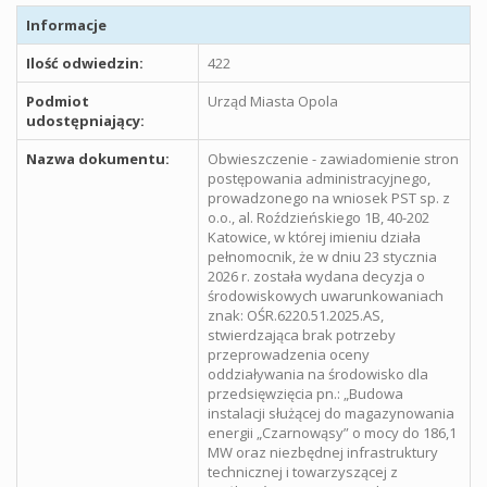
Informacje
Ilość odwiedzin:
422
Podmiot
Urząd Miasta Opola
udostępniający:
Nazwa dokumentu:
Obwieszczenie - zawiadomienie stron
postępowania administracyjnego,
prowadzonego na wniosek PST sp. z
o.o., al. Roździeńskiego 1B, 40-202
Katowice, w której imieniu działa
pełnomocnik, że w dniu 23 stycznia
2026 r. została wydana decyzja o
środowiskowych uwarunkowaniach
znak: OŚR.6220.51.2025.AS,
stwierdzająca brak potrzeby
przeprowadzenia oceny
oddziaływania na środowisko dla
przedsięwzięcia pn.: „Budowa
instalacji służącej do magazynowania
energii „Czarnowąsy” o mocy do 186,1
MW oraz niezbędnej infrastruktury
technicznej i towarzyszącej z