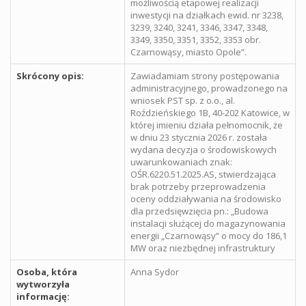
możliwością etapowej realizacji
inwestycji na działkach ewid. nr 3238,
3239, 3240, 3241, 3346, 3347, 3348,
3349, 3350, 3351, 3352, 3353 obr.
Czarnowąsy, miasto Opole”.
Skrócony opis:
Zawiadamiam strony postępowania
administracyjnego, prowadzonego na
wniosek PST sp. z o.o., al.
Roździeńskiego 1B, 40-202 Katowice, w
której imieniu działa pełnomocnik, że
w dniu 23 stycznia 2026 r. została
wydana decyzja o środowiskowych
uwarunkowaniach znak:
OŚR.6220.51.2025.AS, stwierdzająca
brak potrzeby przeprowadzenia
oceny oddziaływania na środowisko
dla przedsięwzięcia pn.: „Budowa
instalacji służącej do magazynowania
energii „Czarnowąsy” o mocy do 186,1
MW oraz niezbędnej infrastruktury
Osoba, która
Anna Sydor
wytworzyła
informację: