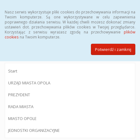
Menu
Nasz serwis wykorzystuje pliki cookies do przechowywania informacji na
Twoim komputerze. Są one wykorzystywane w celu zapewnienia
poprawnego działania serwisu. W każdej chwili możesz dokonać zmiany
ustawień dot. przechowywania plików cookies w Twojej przeglądarce.
Korzystając z serwisu wyrażasz zgodę na przechowywanie
plików
BIULETYN INFORMACJI PUBLICZNEJ
cookies
na Twoim komputerze.
Urzędu Miasta Opola
Potwierdź i zamknij
Start
URZĄD MIASTA OPOLA
PREZYDENT
RADA MIASTA
MIASTO OPOLE
JEDNOSTKI ORGANIZACYJNE