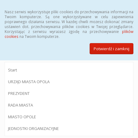
Menu
Nasz serwis wykorzystuje pliki cookies do przechowywania informacji na
Twoim komputerze. Są one wykorzystywane w celu zapewnienia
poprawnego działania serwisu. W każdej chwili możesz dokonać zmiany
ustawień dot. przechowywania plików cookies w Twojej przeglądarce.
Korzystając z serwisu wyrażasz zgodę na przechowywanie
plików
BIULETYN INFORMACJI PUBLICZNEJ
cookies
na Twoim komputerze.
Urzędu Miasta Opola
Potwierdź i zamknij
Start
URZĄD MIASTA OPOLA
PREZYDENT
RADA MIASTA
MIASTO OPOLE
JEDNOSTKI ORGANIZACYJNE