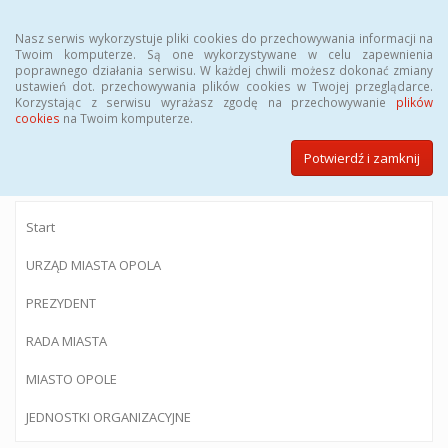
Menu
Nasz serwis wykorzystuje pliki cookies do przechowywania informacji na
Twoim komputerze. Są one wykorzystywane w celu zapewnienia
poprawnego działania serwisu. W każdej chwili możesz dokonać zmiany
ustawień dot. przechowywania plików cookies w Twojej przeglądarce.
Korzystając z serwisu wyrażasz zgodę na przechowywanie
plików
BIULETYN INFORMACJI PUBLICZNEJ
cookies
na Twoim komputerze.
Urzędu Miasta Opola
Potwierdź i zamknij
Start
URZĄD MIASTA OPOLA
PREZYDENT
RADA MIASTA
MIASTO OPOLE
JEDNOSTKI ORGANIZACYJNE