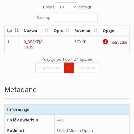
Pokaż
pozycji
Szukaj:
Lp
Nazwa
Opis
Rozmiar
Opcje
1
0_DECYZJA
579 KB
metryczka
OTBS
Pozycje od 1 do 1 z 1 łącznie
Poprzednia
1
Następna
Metadane
Informacje
Ilość odwiedzin:
448
Podmiot
Urząd Miasta Opola