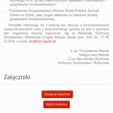
ludzkiego m.in. przed niekorzystnym wpływem szkodliwości i
uciążliwości środowiskowych;
Państwowe Gospodarstwo Wodne Wody Polskie Zarząd
-
Zlewni w Opolu, jako organ właściwy w zakresie analizy
gospodarki wodnościekowej.
Ponadto informuję, że z treścią ww. decyzji o środowiskowych
uwarunkowaniach oraz z dokumentacją sprawy (w tym z opiniami
ww. organów) można zapoznać się w Wydziale Ochrony
Środowiska i Rolnictwa Urzędu Miasta Opola, pok. 320, tel. 77 45
11 876, e-mail:
osr@um.opole.pl
.
z up. Prezydenta Miasta
Małgorzata Widuto
Z-ca Naczelnika Wydziału
Ochrony Środowiska i Rolnictwa
Załączniki
Szukaj w kolumnie
Wybór kolumn