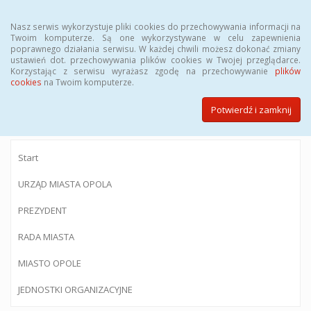
Menu
Nasz serwis wykorzystuje pliki cookies do przechowywania informacji na
Twoim komputerze. Są one wykorzystywane w celu zapewnienia
poprawnego działania serwisu. W każdej chwili możesz dokonać zmiany
ustawień dot. przechowywania plików cookies w Twojej przeglądarce.
Korzystając z serwisu wyrażasz zgodę na przechowywanie
plików
BIULETYN INFORMACJI PUBLICZNEJ
cookies
na Twoim komputerze.
Urzędu Miasta Opola
Potwierdź i zamknij
Start
URZĄD MIASTA OPOLA
PREZYDENT
RADA MIASTA
MIASTO OPOLE
JEDNOSTKI ORGANIZACYJNE