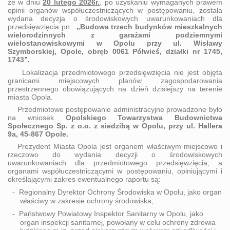
że w dniu
20 lutego
2026r.
, po uzyskaniu wymaganych prawem
opinii organów współuczestniczących w postępowaniu, została
wydana decyzja o środowiskowych uwarunkowaniach dla
przedsięwzięcia pn.:
„Budowa trzech budynków mieszkalnych
wielorodzinnych z garażami podziemnymi
wielostanowiskowymi w Opolu przy ul. Wisławy
Szymborskiej, Opole, obręb 0061 Półwieś, działki nr 1745,
1743”
.
Lokalizacja przedmiotowego przedsięwzięcia nie jest objęta
granicami miejscowych planów zagospodarowania
przestrzennego obowiązujących na dzień dzisiejszy na terenie
miasta Opola.
Przedmiotowe postępowanie administracyjne prowadzone było
na wniosek
Opolskiego Towarzystwa Budownictwa
Społecznego Sp. z o.o. z siedzibą w Opolu, przy ul. Hallera
9a, 45-867 Opole.
Prezydent Miasta Opola jest organem właściwym miejscowo i
rzeczowo do wydania decyzji o środowiskowych
uwarunkowaniach dla przedmiotowego przedsięwzięcia, a
organami współuczestniczącymi w postępowaniu, opiniującymi i
określającymi zakres ewentualnego raportu są:
Regionalny Dyrektor Ochrony Środowiska w Opolu, jako organ
-
właściwy w zakresie ochrony środowiska;
Państwowy Powiatowy Inspektor Sanitarny w Opolu, jako
-
organ inspekcji sanitarnej, powołany w celu ochrony zdrowia