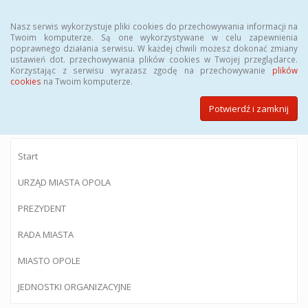
Menu
Nasz serwis wykorzystuje pliki cookies do przechowywania informacji na
Twoim komputerze. Są one wykorzystywane w celu zapewnienia
poprawnego działania serwisu. W każdej chwili możesz dokonać zmiany
ustawień dot. przechowywania plików cookies w Twojej przeglądarce.
Korzystając z serwisu wyrażasz zgodę na przechowywanie
plików
BIULETYN INFORMACJI PUBLICZNEJ
cookies
na Twoim komputerze.
Urzędu Miasta Opola
Potwierdź i zamknij
Start
URZĄD MIASTA OPOLA
PREZYDENT
RADA MIASTA
MIASTO OPOLE
JEDNOSTKI ORGANIZACYJNE