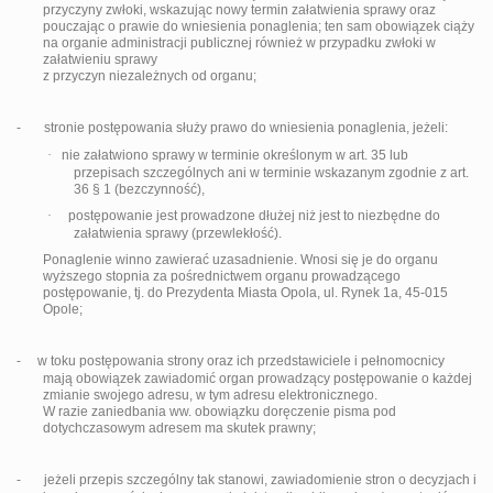
przyczyny zwłoki, wskazując nowy termin załatwienia sprawy oraz
pouczając o prawie do wniesienia ponaglenia; ten sam obowiązek ciąży
na organie administracji publicznej również w przypadku zwłoki w
załatwieniu sprawy
z przyczyn niezależnych od organu;
-
stronie postępowania służy prawo do wniesienia ponaglenia, jeżeli:
·
nie załatwiono sprawy w terminie określonym w art. 35 lub
przepisach szczególnych ani w terminie wskazanym zgodnie z art.
36 § 1 (bezczynność),
·
postępowanie jest prowadzone dłużej niż jest to niezbędne do
załatwienia sprawy (przewlekłość).
Ponaglenie winno zawierać uzasadnienie. Wnosi się je do organu
wyższego stopnia za pośrednictwem organu prowadzącego
postępowanie, tj. do Prezydenta Miasta Opola, ul. Rynek 1a, 45-015
Opole;
-
w toku postępowania strony oraz ich przedstawiciele i pełnomocnicy
mają obowiązek zawiadomić organ prowadzący postępowanie o każdej
zmianie swojego adresu, w tym adresu elektronicznego.
W razie zaniedbania ww. obowiązku doręczenie pisma pod
dotychczasowym adresem ma skutek prawny;
-
jeżeli przepis szczególny tak stanowi, zawiadomienie stron o decyzjach i