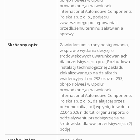
obręb Półwieś w Opolu”,
prowadzonego na wniosek
International Automotive Components
Polska sp. z o. o., podjęciu
zawieszonego postępowania i
przedłużeniu terminu załatwienia
sprawy
Skrócony opis:
Zawiadamiam strony postępowania,
w sprawie wydania decyzji o
środowiskowych uwarunkowaniach
dla przedsięwzięcia pn.: „Rozbudowa
instalacji technologicznej Zakładu
zlokalizowanego na działkach
ewidencyjnych nr 292 oraz nr 253,
obręb Półwieś w Opolu”,
prowadzonego na wniosek
International Automotive Components
Polska sp. z o. o., działającej przez
pełnomocnika, o:1) wpłynięciu w dniu
22.04.2026 r. do tut. organu raportu o
oddziaływaniu przedsięwzięcia na
środowisko dla ww. przedsięwzięcia;2)
podję