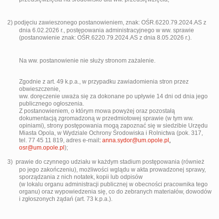
2)
podjęciu zawieszonego postanowieniem, znak: OŚR.6220.79.2024.AS z
dnia 6.02.2026 r., postępowania administracyjnego w ww. sprawie
(postanowienie znak: OŚR.6220.79.2024.AS z dnia 8.05.2026 r.).
Na ww. postanowienie nie służy stronom zażalenie.
Zgodnie z art. 49 k.p.a., w przypadku zawiadomienia stron przez
obwieszczenie,
ww. doręczenie uważa się za dokonane po upływie 14 dni od dnia jego
publicznego ogłoszenia.
Z postanowieniem, o którym mowa powyżej oraz pozostałą
dokumentacją zgromadzoną w przedmiotowej sprawie (w tym ww.
opiniami), strony postępowania mogą zapoznać się w siedzibie Urzędu
Miasta Opola, w Wydziale Ochrony Środowiska i Rolnictwa (pok. 317,
tel. 77 45 11 819, adres e-mail
:
anna.sydor@um.opole.pl
,
osr@um.opole.pl
);
3)
prawie do czynnego udziału w każdym stadium postępowania (również
po jego zakończeniu), możliwości wglądu w akta prowadzonej sprawy,
sporządzania z nich notatek, kopii lub odpisów
(w lokalu organu administracji publicznej w obecności pracownika tego
organu) oraz wypowiedzenia się, co do zebranych materiałów, dowodów
i zgłoszonych żądań (art. 73 k.p.a.).