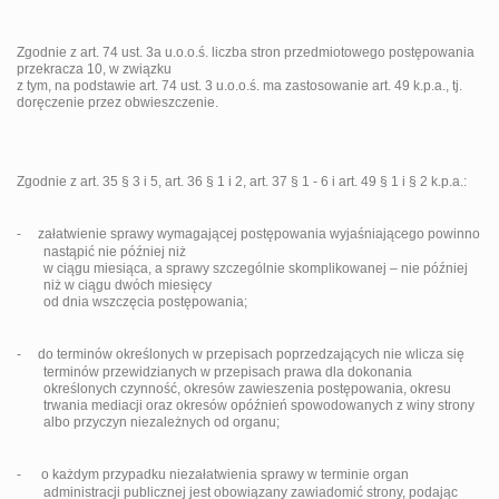
Zgodnie z art. 74 ust. 3a u.o.o.ś. liczba stron przedmiotowego postępowania
przekracza 10, w związku
z tym, na podstawie art. 74 ust. 3 u.o.o.ś. ma zastosowanie art. 49 k.p.a., tj.
doręczenie przez obwieszczenie.
Zgodnie z art. 35 § 3 i 5, art. 36 § 1 i 2, art. 37 § 1 - 6 i art. 49 § 1 i § 2
k.p.a.:
-
załatwienie sprawy wymagającej postępowania wyjaśniającego powinno
nastąpić nie później niż
w ciągu miesiąca, a sprawy szczególnie skomplikowanej – nie później
niż w ciągu dwóch miesięcy
od dnia wszczęcia postępowania;
-
do terminów określonych w przepisach poprzedzających nie wlicza się
terminów przewidzianych w przepisach prawa dla dokonania
określonych czynność, okresów zawieszenia postępowania, okresu
trwania mediacji oraz okresów opóźnień spowodowanych z winy strony
albo przyczyn niezależnych od organu;
-
o każdym przypadku niezałatwienia sprawy w terminie organ
administracji publicznej jest obowiązany zawiadomić strony, podając