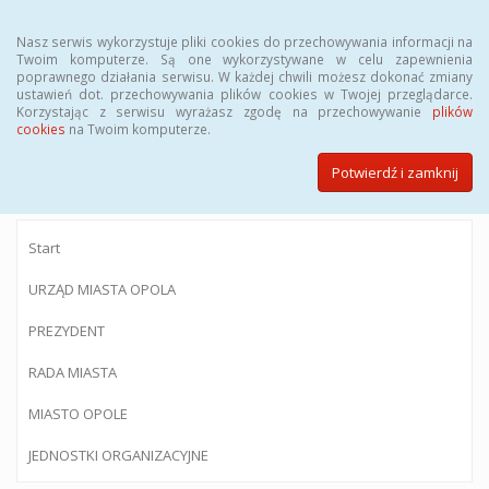
Menu
Nasz serwis wykorzystuje pliki cookies do przechowywania informacji na
Twoim komputerze. Są one wykorzystywane w celu zapewnienia
poprawnego działania serwisu. W każdej chwili możesz dokonać zmiany
ustawień dot. przechowywania plików cookies w Twojej przeglądarce.
Korzystając z serwisu wyrażasz zgodę na przechowywanie
plików
BIULETYN INFORMACJI PUBLICZNEJ
cookies
na Twoim komputerze.
Urzędu Miasta Opola
Potwierdź i zamknij
Start
URZĄD MIASTA OPOLA
PREZYDENT
RADA MIASTA
MIASTO OPOLE
JEDNOSTKI ORGANIZACYJNE