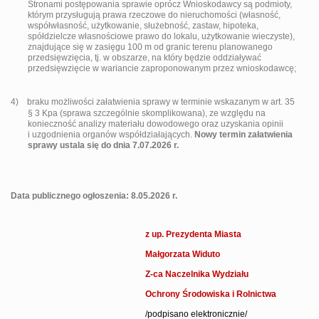
Stronami postępowania sprawie oprócz Wnioskodawcy są podmioty,
którym przysługują prawa rzeczowe do nieruchomości (
własność,
współwłasność, użytkowanie, służebność, zastaw, hipoteka,
spółdzielcze własnościowe prawo do lokalu, użytkowanie wieczyste)
,
znajdujące się w zasięgu 100 m od granic terenu planowanego
przedsięwzięcia, tj. w obszarze, na który będzie oddziaływać
przedsięwzięcie w wariancie zaproponowanym przez wnioskodawcę;
4)
braku możliwości załatwienia sprawy w terminie wskazanym w art.
35
§ 3 Kpa (sprawa szczególnie skomplikowana)
, ze względu na
konieczność analizy materiału dowodowego oraz uzyskania opinii
i uzgodnienia organów współdziałających.
Nowy termin załatwienia
sprawy ustala się do dnia 7.07.2026 r.
Data publicznego ogłoszenia: 8.05.2026 r.
z up. Prezydenta Miasta
Małgorzata Widuto
Z-ca Naczelnika Wydziału
Ochrony Środowiska i Rolnictwa
/podpisano elektronicznie/