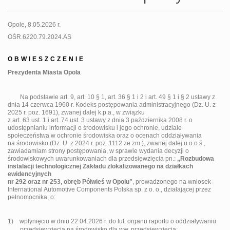
Opole, 8.05.2026 r.
OŚR.6220.79.2024.AS
OBWIESZCZENIE
Prezydenta Miasta Opola
Na podstawie art. 9, art. 10 § 1, art. 36 § 1 i 2 i art. 49 § 1 i § 2 ustawy z
dnia 14 czerwca 1960 r.
Kodeks postępowania administracyjnego
(
Dz. U. z
2025 r. poz. 1691
), zwanej dalej k.p.a., w związku
z art. 63 ust. 1 i art. 74 ust. 3 ustawy z dnia 3 października 2008 r.
o
udostępnianiu informacji o środowisku
i jego ochronie, udziale
społeczeństwa w ochronie środowiska oraz o ocenach oddziaływania
na środowisko
(
Dz. U. z 2024 r. poz. 1112 ze zm.
), zwanej dalej u.o.o.ś.,
zawiadamiam strony postępowania, w sprawie wydania decyzji o
środowiskowych uwarunkowaniach dla przedsięwzięcia pn.:
„Rozbudowa
instalacji technologicznej Zakładu zlokalizowanego na działkach
ewidencyjnych
nr 292 oraz nr 253, obręb Półwieś w Opolu”
, prowadzonego na wniosek
International Automotive Components Polska sp. z o. o., działającej przez
pełnomocnika, o:
1)
wpłynięciu w dniu 22.04.2026 r. do tut. organu raportu o oddziaływaniu
przedsięwzięcia na środowisko dla ww. przedsięwzięcia;